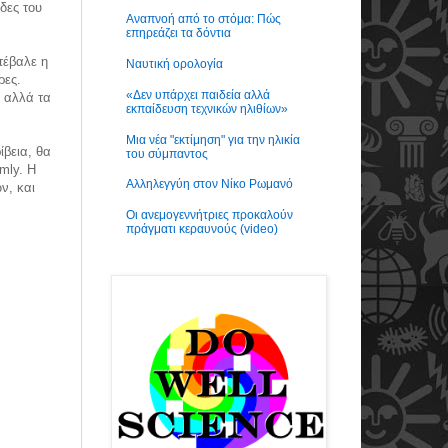
δες του
Αναπνοή από το στόμα: Πώς
επηρεάζει τα δόντια
τέβαλε η
Ναυτική ορολογία
ρες.
«Δεν υπάρχει παιδεία αλλά
, αλλά τα
εκπαίδευση τεχνικών ηλιθίων»
Μια νέα "εκτίμηση" για την ηλικία
ίβεια, θα
του σύμπαντος
mly. Η
Αλληλεγγύη στον Νίκο Ρωμανό
ν, και
Οι ανεμογεννήτριες προκαλούν
πράγματι κεραυνούς (video)