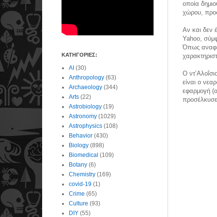
οποία δημιο
χώρου, προ
Αν και δεν 
Yahoo, σύμφ
Όπως αναφέρ
ΚΑΤΗΓΟΡΙΕΣ:
χαρακτηριστ
AI
(30)
Ο ντʼΑλοΐσι
Anthropology
(63)
είναι ο νεα
Archaeology
(344)
εφαρμογή (α
Arts
(22)
προσέλκυσε 
Astrobiology
(19)
Astronomy
(1029)
Astrophysics
(108)
Behavior
(430)
Biology
(898)
Biomedical
(109)
Botany
(6)
Chemistry
(169)
covid-19
(1)
Crime
(65)
Culture
(93)
DIY
(55)