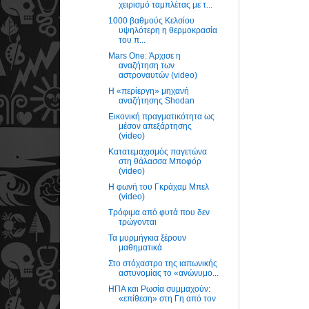
χειρισμό ταμπλέτας με τ...
1000 βαθμούς Κελσίου
υψηλότερη η θερμοκρασία
του π...
Mars One: Άρχισε η
αναζήτηση των
αστροναυτών (video)
Η «περίεργη» μηχανή
αναζήτησης Shodan
Εικονική πραγματικότητα ως
μέσον απεξάρτησης
(video)
Κατατεμαχισμός παγετώνα
στη θάλασσα Μποφόρ
(video)
Η φωνή του Γκράχαμ Μπελ
(video)
Τρόφιμα από φυτά που δεν
τρώγονται
Τα μυρμήγκια ξέρουν
μαθηματικά
Στο στόχαστρο της ιαπωνικής
αστυνομίας το «ανώνυμο...
ΗΠΑ και Ρωσία συμμαχούν:
«επίθεση» στη Γη από τον
...