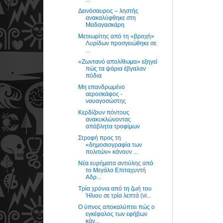
Δεινόσαυρος – ληστής
ανακαλύφθηκε στη
Μαδαγασκάρη
Μετεωρίτης από τη «βροχή»
Λυρίδων προσγειώθηκε σε
...
«Ζωντανό απολίθωμα» εξηγεί
πώς τα ψάρια έβγαλαν
πόδια
Μη επανδρωμένο
αεροσκάφος -
ναυαγοσώστης
Κερδίζουν πόντους
ανακυκλώνοντας
απόβλητα τροφίμων
Στροφή προς τη
«δημοσιογραφία των
πολιτών» κάνουν ...
Νέα ευρήματα αντιύλης από
το Μεγάλο Επιταχυντή
Αδρ...
Τρία χρόνια από τη ζωή του
Ήλιου σε τρία λεπτά (vi...
Ο ύπνος αποκαλύπτει πώς ο
εγκέφαλος των εφήβων
κάν...