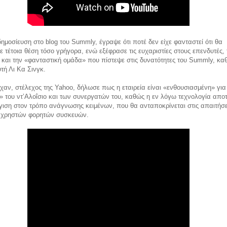
 δημοσίευση στο blog του Summly, έγραψε ότι ποτέ δεν είχε φανταστεί ότι θα
ε τέτοια θέση τόσο γρήγορα, ενώ εξέφρασε τις ευχαριστίες στους επενδυτές, 
και την «φανταστική ομάδα» που πίστεψε στις δυνατότητες του Summly, κα
τή Λι Κα Σινγκ.
αν, στέλεχος της Yahoo, δήλωσε πως η εταιρεία είναι «ενθουσιασμένη» για
 του ντʼΑλοΐσιο και των συνεργατών του, καθώς η εν λόγω τεχνολογία αποτ
ιση στον τρόπο ανάγνωσης κειμένων, που θα ανταποκρίνεται στις απαιτήσε
ς χρηστών φορητών συσκευών.