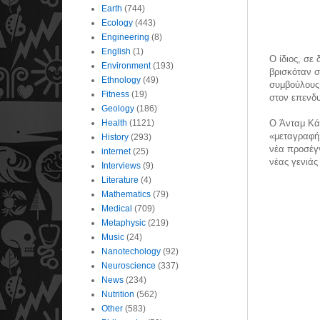
Earth
(744)
Ecology
(443)
Engineering
(8)
English
(1)
Ο ίδιος, σε
Environment
(193)
βρισκόταν σ
Ethnology
(49)
συμβούλους 
Fitness
(19)
στον επενδυ
Geology
(186)
Health
(1121)
O Άνταμ Κάχ
«μεταγραφή»
History
(293)
νέα προσέγγ
internet
(25)
νέας γενιά
Interviews
(9)
Literature
(4)
Mathematics
(79)
Medical
(709)
Metaphysic
(219)
Music
(24)
Nanotechology
(92)
Neuroscience
(337)
News
(234)
Nutrition
(562)
Other
(583)