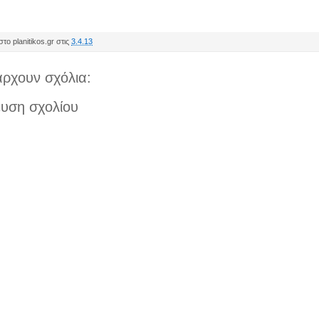
το planitikos.gr στις
3.4.13
ρχουν σχόλια:
υση σχολίου