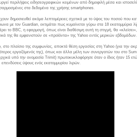
υργεί περιλήψεις ειδησεογραφικών κειμένων από δημοφιλή μέσα και ιστοσελί
σαρμοσμένες στα δεδομένα της χρήσης smartphones.
έχουν δημοσιευθεί ακόμα λεπτομέρειες σχετικά με το ύψος του ποσού που κα
ωνα με τον Guardian, εκτιμάται πως κυμαίνεται γύρω στα 18 εκατομμύρια λί
ει το BBC, η εφαρμογή, όπως είναι διαθέσιμη αυτή τη στιγμή, θα «κλείσει»
ικά της θα εμφανιστούν σε «προϊόντα» της Yahoo εντός μερικών εβδομάδων.
ο, στο πλαίσιο της συμφωνίας, αποκτά θέση εργασίας στη Yahoo (για την ακρ
ρότερος εργαζόμενός της), όπως και άλλα μέλη των συνεργατών του στο Sum
ρχικά υπό την ονομασία Trimit) πρωτοκυκλοφόρησε όταν ο ίδιος ήταν 15 ετώ
επενδύσεις ύψους ενός εκατομμυρίου λιρών.