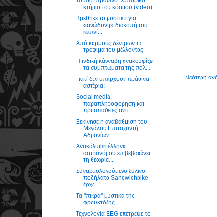
Το πιο “πράσινο” εμπορικό
κτήριο του κόσμου (video)
Βρέθηκε το μυστικό για
«ανώδυνη» διακοπή του
καπνί...
Από κορμούς δέντρων τα
τρόφιμα του μέλλοντος
Η ινδική κάνναβη ανακουφίζει
τα συμπτώματα της πολ...
Νεότερη αν
Γιατί δεν υπάρχουν πράσινα
αστέρια;
Social media,
παραπληροφόρηση και
προσπάθειες αντι...
Ξεκίνησε η αναβάθμιση του
Μεγάλου Επιταχυντή
Αδρονίων
Ανακάλυψη έλληνα
αστρονόμου επιβεβαιώνει
τη θεωρία...
Συναρμολογούμενο ξύλινο
ποδήλατο Sandwichbike
έρχε...
Τα "πικρά" μυστικά της
φρουκτόζης
Τεχνολογία EEG επέτρεψε το