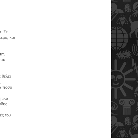
ο. Σε
τερο, και
την
εται
 θέλει
,
ια ποσό
ητικά
ρδης.
ές του