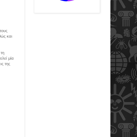
τους
θώς και
 τη
ελεί μία
ις της