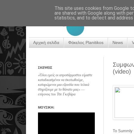
This site uses cookies from Google to 
are shared with Google along with per
statistics, and to detect and address
Αρχική σελίδα
Φάκελος Planitikos
News
Συμφων
ΣΚΕΨΕΙΣ
(video)
«Όλοι εμείς οι απροσάρμοστοι είμαστε
καταδικασμένοι να σκοτωθούμε,
καταρώμενοι μια εξουσία που τελικά
στηρίζουμε με το θάνατο μας» ―
επίγονος του Τσε Γκεβάρα
ΜΟΥΣΙΚΗ:
To Summly (