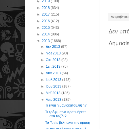
►
2019
(199)
►
2018
(634)
►
2017
(215)
Αναρτήθηκε σ
►
2016
(412)
►
2015
(543)
Δεν υπά
►
2014
(886)
▼
2013
(1668)
Δημοσίε
►
Δεκ 2013
(97)
►
Νοε 2013
(93)
►
Οκτ 2013
(93)
►
Σεπ 2013
(75)
►
Αυγ 2013
(64)
►
Ιουλ 2013
(148)
►
Ιουν 2013
(187)
►
Μαΐ 2013
(186)
▼
Απρ 2013
(185)
Τι είναι η μανιοκατάθλιψη?
Τι τρόφιμα να προτιμήσετε
στο ταξίδι?
Το Tetris βελτιώνει την όραση