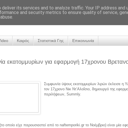
deliver its services and to analyze traffic. Your IP address and
formance and security metrics to ensure quality of service, ge
 abuse.
Video
Καιρός
Στατιστικά Γης
Επικοινωνία
ία εκατομμυρίων για εφαρμογή 17χρονου Βρεταν
Συμφωνία ύψους εκατομμυρίων λιρών έκλεισε η Y
τον 17χρονο Νικ ΝτʼΑλοΐσιο, δημιουργό της εφαρμ
περιλήψεων, Summly.
το οποίο είχε παρουσιαστεί από το naftemporiki.gr το Νοέμβριο) είναι μία ε