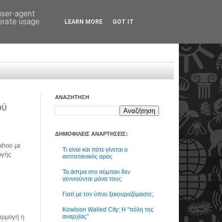
 user-agent
nerate usage
LEARN MORE
GOT IT
ΑΝΑΖΗΤΗΣΗ
ού
ΔΗΜΟΦΙΛΕΙΣ ΑΝΑΡΤΗΣΕΙΣ:
ahoo με
Τι είναι και πότε γίνεται ο
ογής
αντιτετανικός ορός
Τα άστρα στο σύμπαν δεν
γεννιούνται μόνα τους
Γιατί με τον ύπνο ξεκουραζόμαστε;
Kowloon Walled City: Η "πόλη της
αναρχίας"
φαρμογή η