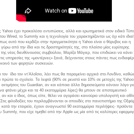
ς Yahoo έχει προκαλέσει εντυπώσεις, αλλά και ερωτηματικά στον ειδικό Τύπ
του Wired, το Summly και η τεχνολογία του χαρακτηρίζονται ως όχι κάτι ιδιαί
πως αυτό που κερδίζει στην πραγματικότητα η Yahoo είναι ο θόρυβος και η
α γύρω από την ίδια και τις δραστηριότητές της, στο πλαίσιο μίας ευρύτερης
 της νέας διευθύνουσας συμβούλου, Μαρίζα Μάγιερ, που επιδιώκει να κάνει 
ι τις υπηρεσίες της «μοντέρνες» ξανά, δείχνοντας στους πάντες πως ενδιαφέρ
ο κοινό των φορητών συσκευών.
τον ίδιο τον ντʼΑλοΐσιο, λέει πως θα παραμείνει αρχικά στο Λονδίνο, καθώς
ι πρώτα το σχολείο. Τα λεφτά (90% σε ρευστό και 10% σε μετοχές της Yahoo
εκτιμήσεις του Guardian, αν και κάποια άλλα δημοσιεύματα κάνουν λόγο γ
να φτάνει μέχρι και τα 40 εκατομμύρια λίρες) θα μπουν σε αποταμιευτικό
 αν και ο ίδιος, όπως είπε, θέλει να αγοράσει καινούριο υπολογιστή και αθλ
Στις φιλοδοξίες του περιλαμβάνονται οι σπουδές στο πανεπιστήμιο της Οξφό
 κατά την εταιρεία, έχουν αναγνωστεί 90 εκατομμύρια περιλήψεις- προϊόντα
υ Summly, που είχε τιμηθεί από την Apple ως μία από τις καλύτερες εφαρμογ