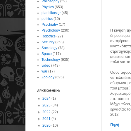
Philosophy
(59)
Physics
(653)
planitikos.gr
(45)
politics
(10)
Psychiatry
(17)
Η κίνηση τη
Psychology
(230)
δημοσίευμα 
Robotics
(27)
αναφέρεται 
Security
(253)
κινητικότητ
Sociology
(78)
στρατηγικής
Space
(117)
εταιρεία κα
Technology
(935)
πολύ για τ
video
(743)
war
(17)
Όσον αφορά 
Zoology
(695)
να τελειώσε
σύμφωνα με 
που μπορεί 
ΑΡΧΕΙΟΘΗΚΗ:
λογαριασμό,
►
2024
(1)
παπούτσια. 
Μέχρι τώρα,
►
2023
(34)
εργασίας το
►
2022
(22)
2012.
►
2021
(4)
Πηγή
►
2020
(10)