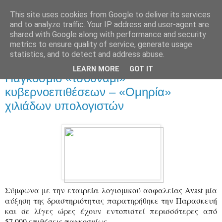
This site uses cookies from Google to deliver its services
and to analyze traffic. Your IP address and user-agent are
shared with Google along with performance and security
metrics to ensure quality of service, generate usage
statistics, and to detect and address abuse.
▼
LEARN MORE
GOT IT
Παγκόσμιο «τσουνάμι»
κυβερνοεπιθέσεων – «Ομηρία»
χιλιάδων υπολογιστών
Σύμφωνα με την εταιρεία λογισμικού ασφαλείας Avast μία
αύξηση της δραστηριότητας παρατηρήθηκε την Παρασκευή
και σε λίγες ώρες έχουν εντοπιστεί περισσότερες από
57.000 επιθέσεις παγκοσμίως.