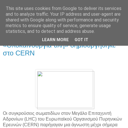
This site uses cookies from Google to deliver its services
and to analyze traffic. Your IP address and user-agent are
shared with Google along with performance and security
metrics to ensure quality of service, generate usage
statistics, and to detect and address abuse.
▼
LEARN MORE
GOT IT
«Ολοκαίνουργια ύλη» δημιουργήθηκε
στο CERN
Οι συγκρούσεις σωματιδίων στον Μεγάλο Επιταχυντή
Αδρονίων (LHC) του Ευρωπαϊκού Οργανισμού Πυρηνικών
Ερευνών (CERN) παρήγαγαν μια άγνωστη μέχρι σήμερα