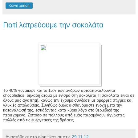
Κοινή χρήση
Γιατί λατρεύουμε την σοκολάτα
Tο 40% γυναικών και το 15% των ανδρών αυτοαποκαλούνται
chocoholics, δηλαδή άτομα με εθισμό στη σοκολάτα.Η σοκολάτα είναι σε
όλους μας αγαπητή, καθώς την έχουμε συνδέσει με όμορφες στιγμές και
γλυκιές απολαύσεις. Συνήθως όμως αισθανόμαστε ενοχή μετά την
κατανάλωσή της, εστιάζοντας κατά κύριο λόγο στο θερμιδικό της
περιεχόμενο. Ωστόσο σε πολλους από εμάς παραμένουν άγνωστες
πολλές από τις ευεργετικές της δράσεις.
Αναρτήθηκε στο planitikos.gr στις
29.11.12