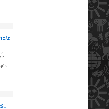
μπολα
ης
ν ιό
υρίου
291