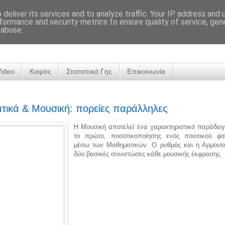
deliver its services and to analyze traffic. Your IP address and
formance and security metrics to ensure quality of service, ge
 abuse.
Video
Καιρός
Στατιστικά Γης
Επικοινωνία
ικά & Μουσική: πορείες παράλληλες
Η Μουσική αποτελεί ένα χαρακτηριστικό παράδειγ
το πρώτο, ποσοτικοποίησης ενός ποιοτικού φα
μέσω των Μαθηματικών. Ο ρυθμός και η Αρμονία 
δύο βασικές συνιστώσες κάθε μουσικής έκφρασης.