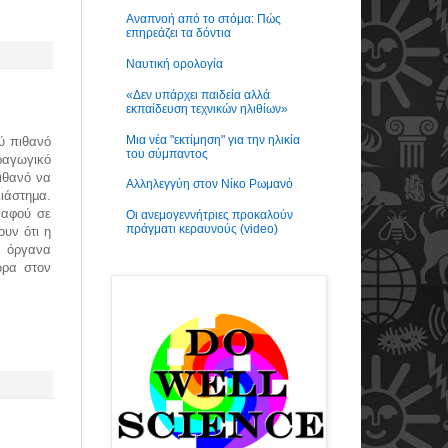
Αναπνοή από το στόμα: Πώς
επηρεάζει τα δόντια
Ναυτική ορολογία
«Δεν υπάρχει παιδεία αλλά
εκπαίδευση τεχνικών ηλιθίων»
Μια νέα "εκτίμηση" για την ηλικία
λύ πιθανό
του σύμπαντος
αγωγικό
ιθανό να
Αλληλεγγύη στον Νίκο Ρωμανό
Διάστημα.
 αφού σε
Οι ανεμογεννήτριες προκαλούν
πράγματι κεραυνούς (video)
ουν ότι η
 όργανα
ώρα στον