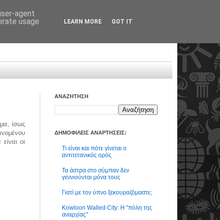
 user-agent
nerate usage
LEARN MORE
GOT IT
ΑΝΑΖΗΤΗΣΗ
μα, ίσως
ινομένου
ΔΗΜΟΦΙΛΕΙΣ ΑΝΑΡΤΗΣΕΙΣ:
είναι οι
Τι είναι και πότε γίνεται ο
αντιτετανικός ορός
Τα άστρα στο σύμπαν δεν
γεννιούνται μόνα τους
Γιατί με τον ύπνο ξεκουραζόμαστε;
Kowloon Walled City: Η "πόλη της
αναρχίας"