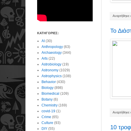
Αναρτήθηκε σ
Το Διάσ
ΚΑΤΗΓΟΡΙΕΣ:
AI
(30)
Anthropology
(63)
Archaeology
(344)
Arts
(22)
Astrobiology
(19)
Astronomy
(1029)
Astrophysics
(108)
Behavior
(430)
Biology
(898)
Biomedical
(109)
Botany
(6)
Chemistry
(169)
covid-19
(1)
Αναρτήθηκε σ
Crime
(65)
Culture
(93)
10 τροφ
DIY
(55)