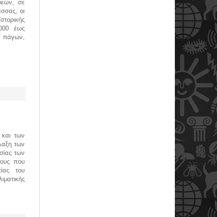
δεων, σε
σσας, οι
ορικής
.000 έως
ν πάγων,
 και των
λαξη των
σίας των
νους που
ίας του
ματικής