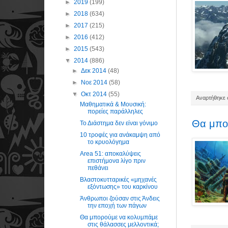
►
2019
(199)
►
2018
(634)
►
2017
(215)
►
2016
(412)
►
2015
(543)
▼
2014
(886)
►
Δεκ 2014
(48)
►
Νοε 2014
(58)
▼
Οκτ 2014
(55)
Αναρτήθηκε σ
Μαθηματικά & Μουσική:
πορείες παράλληλες
Θα μπορ
Το Διάστημα δεν είναι γόνιμο
10 τροφές για ανάκαμψη από
το κρυολόγημα
Area 51: αποκαλύψεις
επιστήμονα λίγο πριν
πεθάνει
Βλαστοκυτταρικές «μηχανές
εξόντωσης» του καρκίνου
Άνθρωποι ζούσαν στις Άνδεις
την εποχή των πάγων
Θα μπορούμε να κολυμπάμε
στις θάλασσες μελλοντικά;