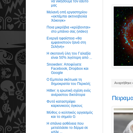
να νικήσουμε τον εαυτό
μας
Μελανή οπή εργαστηρίου
«εκπέμπει ακτινοβολία
Χόκινγκ»
Ποια μικρόβια «κρύβονται»
στο μπάνιο σας (video)
Ενεργά ηφαίστεια «θα
εμφανιστούν ξανά στη
Σελήνη»
Η σκοτεινή ύλη του Γαλαξία
είναι 50% λιγότερη από ...
Snowden: Αποφύγετε
Facebook, Dropbox και
Google
Ο Εμπολα σκότωσε τη
Αναρτήθηκε σ
δημοκρατία του Περικλή;
Hitler: η ερωτική σχέση ενός
ανέραστου δικτάτορα
Πειραμα
Φυτό καταστρέφει
καρκινικούς όγκους
Μύθος ο κολπικός οργασμός
και το σημείο G
H σπάνια ασθένεια που
μεταλλάσει το δέρμα σε
μπλε ...