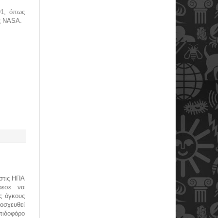
91, όπως
ης NASA.
στις ΗΠΑ
ρεσε να
ύς όγκους
οσχευθεί
πιδοφόρο