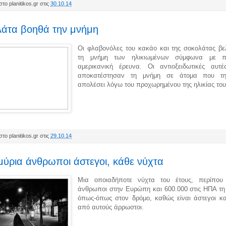
το planitikos.gr στις
30.10.14
λάτα βοηθά την μνήμη
Οι φλαβονόλες του κακάο και της σοκολάτας βε
τη μνήμη των ηλικιωμένων σύμφωνα με π
αμερικανική έρευνα. Οι αντιοξειδωτικές αυτέ
αποκατέστησαν τη μνήμη σε άτομα που τη
απολέσει λόγω του προχωρημένου της ηλικίας του
το planitikos.gr στις
29.10.14
ύρια άνθρωποι άστεγοι, κάθε νύχτα
Μια οποιαδήποτε νύχτα του έτους, περίπου
άνθρωποι στην Ευρώπη και 600.000 στις ΗΠΑ τη
όπως-όπως στον δρόμο, καθώς είναι άστεγοι κα
από αυτούς άρρωστοι.