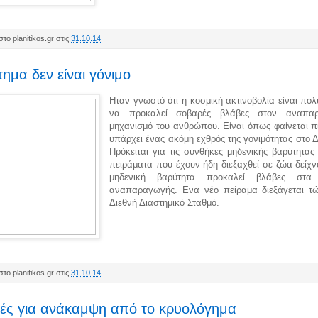
το planitikos.gr στις
31.10.14
τημα δεν είναι γόνιμο
Ηταν γνωστό ότι η κοσμική ακτινοβολία είναι πο
να προκαλεί σοβαρές βλάβες στον αναπαρ
μηχανισμό του ανθρώπου. Είναι όπως φαίνεται π
υπάρχει ένας ακόμη εχθρός της γονιμότητας στο 
Πρόκειται για τις συνθήκες μηδενικής βαρύτητας
πειράματα που έχουν ήδη διεξαχθεί σε ζώα δείχν
μηδενική βαρύτητα προκαλεί βλάβες στα
αναπαραγωγής. Ενα νέο πείραμα διεξάγεται τ
Διεθνή Διαστημικό Σταθμό.
το planitikos.gr στις
31.10.14
ές για ανάκαμψη από το κρυολόγημα