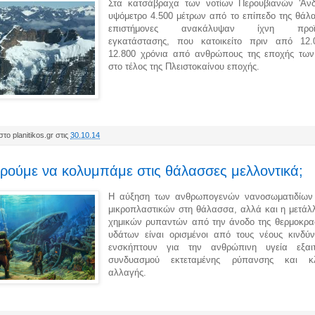
Στα κατσάβραχα των νoτίων Περουβιανών 'Αν
υψόμετρο 4.500 μέτρων από το επίπεδο της θάλα
επιστήμονες ανακάλυψαν ίχνη προϊστ
εγκατάστασης, που κατοικείτο πριν από 12
12.800 χρόνια από ανθρώπους της εποχής τω
στο τέλος της Πλειστοκαίνου εποχής.
το planitikos.gr στις
30.10.14
ούμε να κολυμπάμε στις θάλασσες μελλοντικά;
Η αύξηση των ανθρωπογενών νανοσωματιδίων
μικροπλαστικών στη θάλασσα, αλλά και η μετάλ
χημικών ρυπαντών από την άνοδο της θερμοκρα
υδάτων είναι ορισμένοι από τους νέους κινδύ
ενσκήπτουν για την ανθρώπινη υγεία εξαιτ
συνδυασμού εκτεταμένης ρύπανσης και κλι
αλλαγής.