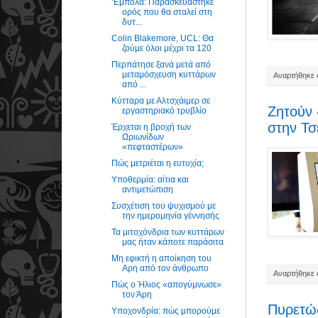
‘Eμπολα: Παρασκευάστηκε
ορός που θα σταλεί στη
δυτ...
Colin Blakemore, UCL: Θα
ζούμε όλοι μέχρι τα 120
Περπάτησε ξανά μετά από
μεταμόσχευση κυττάρων
Αναρτήθηκε σ
από ...
Κύτταρα με Αλτσχάιμερ σε
Ζητούν 
εργαστηριακό τρυβλίο
στην Τσ
Έρχεται η βροχή των
Ωριωνίδων
«πεφταστέρων»
Πώς μετριέται η ευτυχία;
Υποθερμία: αίτια και
αντιμετώπιση
Συσχέτιση του ψυχισμού με
την ημερομηνία γέννησής
Τα μιτοχόνδρια των κυττάρων
μας ήταν κάποτε παράσιτα
Μη εφικτή η αποίκηση του
Αρη από τον άνθρωπο
Αναρτήθηκε σ
Πώς ο Ήλιος «απογύμνωσε»
τον Άρη
Πυρετώ
Υποχονδρία: πώς μπορούμε