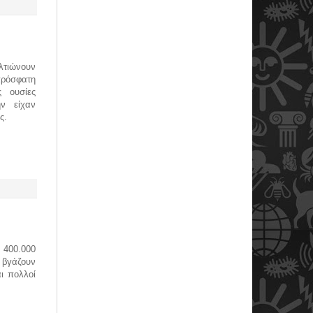
λτιώνουν
ρόσφατη
ς ουσίες
ν είχαν
ς.
 400.000
 βγάζουν
ι πολλοί