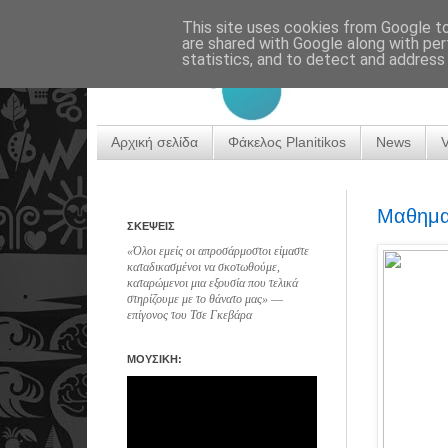
This site uses cookies from Google to 
are shared with Google along with per
statistics, and to detect and address
Αρχική σελίδα
Φάκελος Planitikos
News
Μαθηματ
ΣΚΕΨΕΙΣ
«Όλοι εμείς οι απροσάρμοστοι είμαστε
καταδικασμένοι να σκοτωθούμε,
καταρώμενοι μια εξουσία που τελικά
στηρίζουμε με το θάνατο μας» ―
επίγονος του Τσε Γκεβάρα
ΜΟΥΣΙΚΗ: