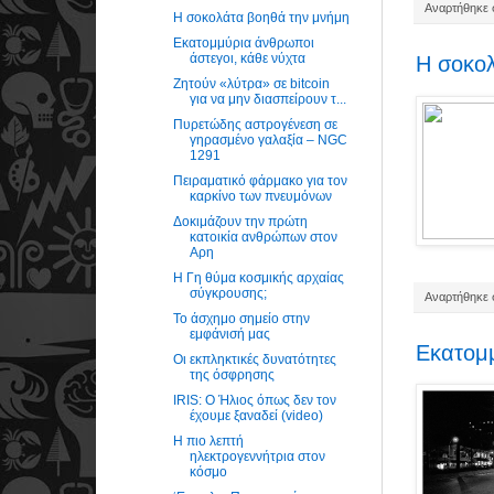
Αναρτήθηκε σ
Η σοκολάτα βοηθά την μνήμη
Εκατομμύρια άνθρωποι
άστεγοι, κάθε νύχτα
Η σοκο
Ζητούν «λύτρα» σε bitcoin
για να μην διασπείρουν τ...
Πυρετώδης αστρογένεση σε
γηρασμένο γαλαξία – NGC
1291
Πειραματικό φάρμακο για τον
καρκίνο των πνευμόνων
Δοκιμάζουν την πρώτη
κατοικία ανθρώπων στον
Αρη
Η Γη θύμα κοσμικής αρχαίας
σύγκρουσης;
Αναρτήθηκε σ
Το άσχημο σημείο στην
εμφάνισή μας
Εκατομμ
Οι εκπληκτικές δυνατότητες
της όσφρησης
IRIS: Ο Ήλιος όπως δεν τον
έχουμε ξαναδεί (video)
Η πιο λεπτή
ηλεκτρογεννήτρια στον
κόσμο