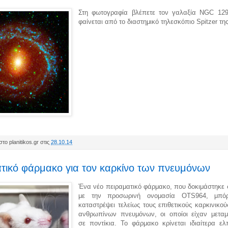
Στη φωτογραφία βλέπετε τον γαλαξία NGC 12
φαίνεται από το διαστημικό τηλεσκόπιο Spitzer τ
το planitikos.gr στις
28.10.14
τικό φάρμακο για τον καρκίνο των πνευμόνων
Ένα νέο πειραματικό φάρμακο, που δοκιμάστηκε 
με την προσωρινή ονομασία OTS964, μπό
καταστρέψει τελείως τους επιθετικούς καρκινικο
ανθρωπίνων πνευμόνων, οι οποίοι είχαν μεταμ
σε ποντίκια.
Το φάρμακο κρίνεται ιδιαίτερα ελ