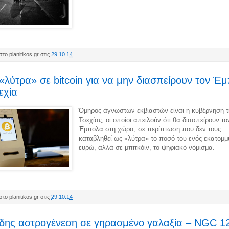
το planitikos.gr στις
29.10.14
«λύτρα» σε bitcoin για να μην διασπείρουν τον Έ
εχία
Όμηρος άγνωστων εκβιαστών είναι η κυβέρνηση τ
Τσεχίας, οι οποίοι απειλούν ότι θα διασπείρουν το
Έμπολα στη χώρα, σε περίπτωση που δεν τους
καταβληθεί ως «λύτρα» το ποσό του ενός εκατομμ
ευρώ, αλλά σε μπιτκόιν, το ψηφιακό νόμισμα.
το planitikos.gr στις
29.10.14
δης αστρογένεση σε γηρασμένο γαλαξία – NGC 1