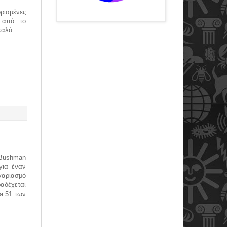
ρισμένες
 από το
καλά.
Bushman
για έναν
γαριασμό
αδέχεται
a 51 των