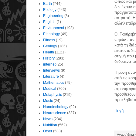
Όπως και με
Earth
(744)
δεν έχουν α
Ecology
(443)
πραγματοποί
Engineering
(8)
αστραπή. Η 
English
(1)
αλληλεπιδρά
Environment
(193)
Ethnology
(49)
Οι Γκούρεβι
νεφών πάνω
Fitness
(19)
κατά τη διά
Geology
(186)
εκατοντάδες
Health
(1121)
στιγμή που 
History
(293)
δεδομένα τα
internet
(25)
Interviews
(9)
Η μόνη αναν
Literature
(4)
από τις κοσ
Mathematics
(79)
την προσθήκ
Medical
(709)
ατμοσφαιρικ
προσθέτουν 
Metaphysic
(219)
προκληθεί ο
Music
(24)
Nanotechology
(92)
Πηγή
Neuroscience
(337)
News
(234)
Nutrition
(562)
Other
(583)
Αναρτήθηκε σ