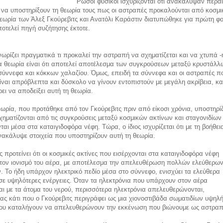
Ρώσοι φυσικοί ισχυρίζονται ότι ανακάλυψαν περα
α να υποστηρίξουν τη θεωρία τους πως οι αστραπές προκαλούνται από κοσμι
θεωρία των Άλεξ Γκούρεβιτς και Ανατόλι Καράστιν διατυπώθηκε για πρώτη φ
ποτελεί πηγή συζήτησης έκτοτε.
νωρίζει πραγματικά τι προκαλεί την αστραπή να σχηματίζεται και να χτυπά -
α θεωρία είναι ότι αποτελεί αποτέλεσμα των συγκρούσεων μεταξύ κρυστάλλ
ύννεφα και κόκκων χαλαζίου. Όμως, επειδή τα σύννεφα και οι αστραπές π
ναι απρόβλεπτα και δύσκολο να γίνουν εντοπιστούν με μεγάλη ακρίβεια, κα
ρει να αποδείξει αυτή τη θεωρία.
ωρία, που προτάθηκε από τον Γκούρεβιτς πριν από είκοσι χρόνια, υποστηρίζε
ηματίζονται από τις συγκρούσεις μεταξύ κοσμικών ακτίνων και σταγονιδίων
ται μέσα στα καταιγιδοφόρα νέφη. Τώρα, ο ίδιος ισχυρίζεται ότι με τη βοήθει
ακάλυψε στοιχεία που υποστηρίζουν αυτή τη θεωρία.
ς προτείνει ότι οι κοσμικές ακτίνες που εισέρχονται στα καταιγιδοφόρα νέφη
τον ιονισμό του αέρα, με αποτέλεσμα την απελευθέρωση πολλών ελεύθερω
. Το ήδη υπάρχον ηλεκτρικό πεδίο μέσα στο σύννεφο, ενισχύει τα ελεύθερα
σε υψηλότερες ενέργειες. Όταν τα ηλεκτρόνια που υπάρχουν στον αέρα
ι με τα άτομα του νερού, περισσότερα ηλεκτρόνια απελευθερώνονται,
ς κάτι που ο Γκούρεβιτς περιγράφει ως μια χιονοστιβάδα σωματιδίων υψηλ
που καταλήγουν να απελευθερώνουν την εκκένωση που βιώνουμε ως αστραπ