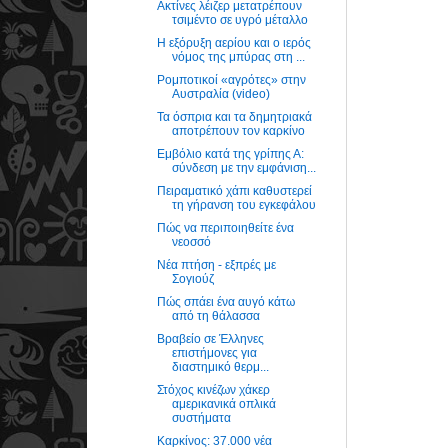
Ακτίνες λέιζερ μετατρέπουν
τσιμέντο σε υγρό μέταλλο
Η εξόρυξη αερίου και ο ιερός
νόμος της μπύρας στη ...
Ρομποτικοί «αγρότες» στην
Αυστραλία (video)
Τα όσπρια και τα δημητριακά
αποτρέπουν τον καρκίνο
Eμβόλιο κατά της γρίπης Α:
σύνδεση με την εμφάνιση...
Πειραματικό χάπι καθυστερεί
τη γήρανση του εγκεφάλου
Πώς να περιποιηθείτε ένα
νεοσσό
Νέα πτήση - εξπρές με
Σογιούζ
Πώς σπάει ένα αυγό κάτω
από τη θάλασσα
Βραβείο σε Έλληνες
επιστήμονες για
διαστημικό θερμ...
Στόχος κινέζων χάκερ
αμερικανικά οπλικά
συστήματα
Καρκίνος: 37.000 νέα