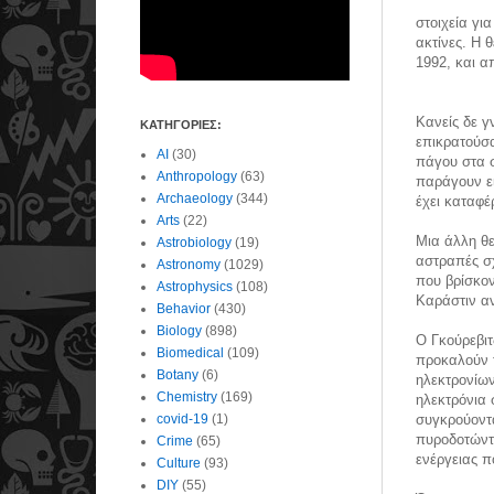
στοιχεία γι
ακτίνες. Η 
1992, και α
Κανείς δε γ
ΚΑΤΗΓΟΡΙΕΣ:
επικρατούσ
AI
(30)
πάγου στα σ
Anthropology
(63)
παράγουν εί
Archaeology
(344)
έχει καταφέ
Arts
(22)
Μια άλλη θε
Astrobiology
(19)
αστραπές σχ
Astronomy
(1029)
που βρίσκον
Astrophysics
(108)
Καράστιν αν
Behavior
(430)
Biology
(898)
Ο Γκούρεβιτ
Biomedical
(109)
προκαλούν 
Botany
(6)
ηλεκτρονίων
Chemistry
(169)
ηλεκτρόνια 
covid-19
(1)
συγκρούοντα
πυροδοτώντα
Crime
(65)
ενέργειας 
Culture
(93)
DIY
(55)