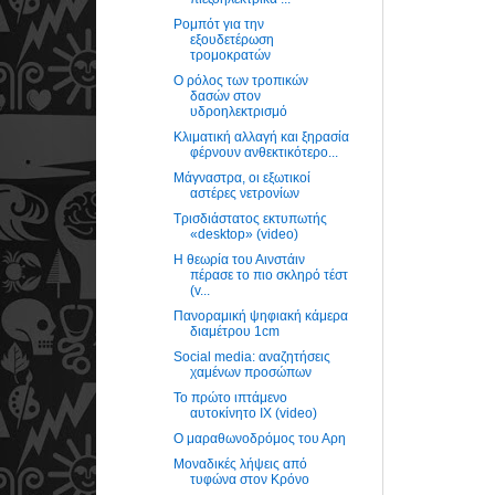
Ρομπότ για την
εξουδετέρωση
τρομοκρατών
Ο ρόλος των τροπικών
δασών στον
υδροηλεκτρισμό
Κλιματική αλλαγή και ξηρασία
φέρνουν ανθεκτικότερο...
Μάγναστρα, οι εξωτικοί
αστέρες νετρονίων
Τρισδιάστατος εκτυπωτής
«desktop» (video)
Η θεωρία του Αινστάιν
πέρασε το πιο σκληρό τέστ
(v...
Πανοραμική ψηφιακή κάμερα
διαμέτρου 1cm
Social media: αναζητήσεις
χαμένων προσώπων
Το πρώτο ιπτάμενο
αυτοκίνητο ΙΧ (video)
Ο μαραθωνοδρόμος του Αρη
Μοναδικές λήψεις από
τυφώνα στον Κρόνο