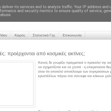
deliver its services and to analyze traffic. Your IP address and
formance and security metrics to ensure quality of service, ge
 abuse.
Video
Καιρός
Στατιστικά Γης
Επικοινωνία
ς: προέρχονται από κοσμικές ακτίνες;
Κανείς δε γνωρίζει πραγματικά τι προκαλεί την α
να σχηματίζεται και να χτυπά - η επικρατούσα θε
είναι ότι αποτελεί αποτέλεσμα των συγκρούσεων 
κρυστάλλων πάγου στα σύννεφα και κόκκων χαλα