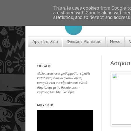
This site uses cookies from Google to 
are shared with Google along with per
statistics, and to detect and address
Αρχική σελίδα
Φάκελος Planitikos
News
Αστραπέ
ΣΚΕΨΕΙΣ
«Όλοι εμείς οι απροσάρμοστοι είμαστε
καταδικασμένοι να σκοτωθούμε,
καταρώμενοι μια εξουσία που τελικά
στηρίζουμε με το θάνατο μας» ―
επίγονος του Τσε Γκεβάρα
ΜΟΥΣΙΚΗ: