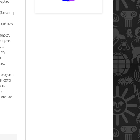
εβιτς
αίνει η
κυμάτων.
οφόρων
φθηκαν
τι
 τη
α
ες.
αρέχεται
εί από
 τις
υ
 για να