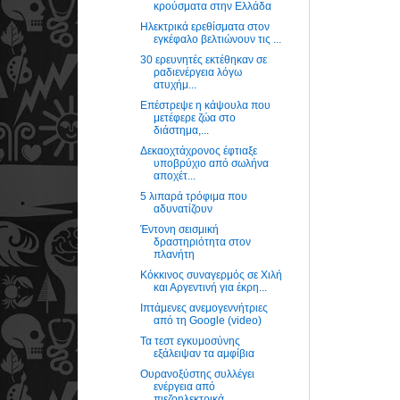
κρούσματα στην Ελλάδα
Ηλεκτρικά ερεθίσματα στον
εγκέφαλο βελτιώνουν τις ...
30 ερευνητές εκτέθηκαν σε
ραδιενέργεια λόγω
ατυχήμ...
Επέστρεψε η κάψουλα που
μετέφερε ζώα στο
διάστημα,...
Δεκαοχτάχρονος έφτιαξε
υποβρύχιο από σωλήνα
αποχέτ...
5 λιπαρά τρόφιμα που
αδυνατίζουν
Έντονη σεισμική
δραστηριότητα στον
πλανήτη
Κόκκινος συναγερμός σε Χιλή
και Αργεντινή για έκρη...
Ιπτάμενες ανεμογεννήτριες
από τη Google (video)
Τα τεστ εγκυμοσύνης
εξάλειψαν τα αμφίβια
Ουρανοξύστης συλλέγει
ενέργεια από
πιεζοηλεκτρικά ...