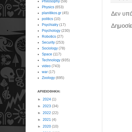
Philosophy
(59)
Physics
(653)
Δεν υπά
planitikos.gr
(45)
politics
(10)
Δημοσίε
Psychiatry
(17)
Psychology
(230)
Robotics
(27)
Security
(253)
Sociology
(78)
Space
(117)
Technology
(935)
video
(743)
war
(17)
Zoology
(695)
ΑΡΧΕΙΟΘΗΚΗ:
►
2024
(1)
►
2023
(34)
►
2022
(22)
►
2021
(4)
►
2020
(10)