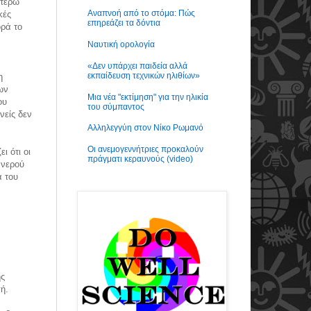
ιτέρω
Αναπνοή από το στόμα: Πώς
κές
επηρεάζει τα δόντια
ορά το
Ναυτική ορολογία
«Δεν υπάρχει παιδεία αλλά
εκπαίδευση τεχνικών ηλιθίων»
η
ων
Μια νέα "εκτίμηση" για την ηλικία
ου
του σύμπαντος
νείς δεν
Αλληλεγγύη στον Νίκο Ρωμανό
Οι ανεμογεννήτριες προκαλούν
ι ότι οι
πράγματι κεραυνούς (video)
 νερού
α του
ν
ής
ή.