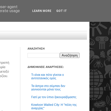
 user-agent
nerate usage
LEARN MORE
GOT IT
ΑΝΑΖΗΤΗΣΗ
στραπή
ωρία
ΔΗΜΟΦΙΛΕΙΣ ΑΝΑΡΤΗΣΕΙΣ:
μεταξύ
Τι είναι και πότε γίνεται ο
ζίου.
αντιτετανικός ορός
Τα άστρα στο σύμπαν δεν
γεννιούνται μόνα τους
Γιατί με τον ύπνο ξεκουραζόμαστε;
Kowloon Walled City: Η "πόλη της
αναρχίας"