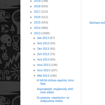
►
2019
(199)
►
2018
(634)
►
2017
(215)
►
2016
(412)
►
2015
(543)
Νεότερη αν
►
2014
(886)
▼
2013
(1668)
►
Δεκ 2013
(97)
►
Νοε 2013
(93)
►
Οκτ 2013
(93)
►
Σεπ 2013
(75)
►
Αυγ 2013
(64)
►
Ιουλ 2013
(148)
►
Ιουν 2013
(187)
▼
Μαΐ 2013
(186)
Η NASA στέλνει αγρότες στον
Άρη
Χορτοφαγία: συμβουλές από
έναν ειδικό
Οι μύκητες «αγαπούν» τα
ανθρώπινα πόδια