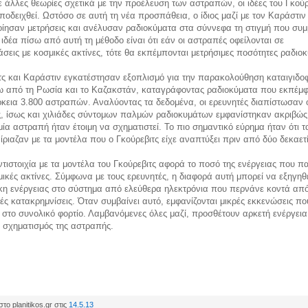
 άλλες θεωρίες σχετικά με την προέλευση των αστραπών, οι ιδέες του Γκούρ
ποδειχθεί. Ωστόσο σε αυτή τη νέα προσπάθεια, ο ίδιος μαζί με τον Καράστιν
ησαν μετρήσεις και ανέλυσαν ραδιοκύματα στα σύννεφα τη στιγμή που συμβ
ιδέα πίσω από αυτή τη μέθοδο είναι ότι εάν οι αστραπές οφείλονται σε
σεις με κοσμικές ακτίνες, τότε θα εκπέμπονται μετρήσιμες ποσότητες ραδιο
τς και Καράστιν εγκατέστησαν εξοπλισμό για την παρακολούθηση καταιγιδ
 από τη Ρωσία και το Καζακστάν, καταγράφοντας ραδιοκύματα που εκπέμ
ρκεια 3.800 αστραπών. Αναλύοντας τα δεδομένα, οι ερευνητές διαπίστωσαν ό
, ίσως και χιλιάδες σύντομων παλμών ραδιοκυμάτων εμφανίστηκαν ακριβώς
μία αστραπή ήταν έτοιμη να σχηματιστεί. Το πιο σημαντικό εύρημα ήταν ότι τ
ίριαζαν με τα μοντέλα που ο Γκούρεβιτς είχε αναπτύξει πριν από δύο δεκαετί
τιστοιχία με τα μοντέλα του Γκούρεβιτς αφορά το ποσό της ενέργειας που π
μικές ακτίνες. Σύμφωνα με τους ερευνητές, η διαφορά αυτή μπορεί να εξηγηθ
η ενέργειας στο σύστημα από ελεύθερα ηλεκτρόνια που περνάνε κοντά από
ές κατακρημνίσεις. Όταν συμβαίνει αυτό, εμφανίζονται μικρές εκκενώσεις πο
στο συνολικό φορτίο. Λαμβανόμενες όλες μαζί, προσθέτουν αρκετή ενέργεια
 σχηματισμός της αστραπής.
το planitikos.gr στις
14.5.13