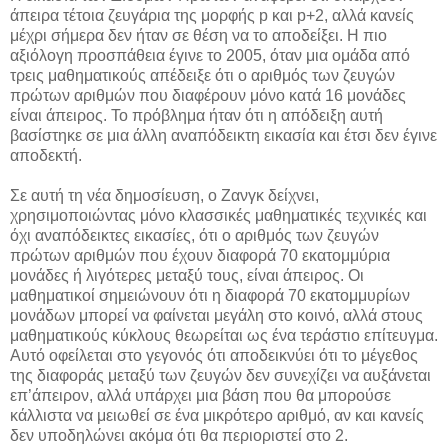
άπειρα τέτοια ζευγάρια της μορφής p και p+2, αλλά κανείς
μέχρι σήμερα δεν ήταν σε θέση να το αποδείξει. Η πιο
αξιόλογη προσπάθεια έγινε το 2005, όταν μια ομάδα από
τρεις μαθηματικούς απέδειξε ότι ο αριθμός των ζευγών
πρώτων αριθμών που διαφέρουν μόνο κατά 16 μονάδες
είναι άπειρος. Το πρόβλημα ήταν ότι η απόδειξη αυτή
βασίστηκε σε μια άλλη αναπόδεικτη εικασία και έτσι δεν έγινε
αποδεκτή.
Σε αυτή τη νέα δημοσίευση, ο Ζανγκ δείχνει,
χρησιμοποιώντας μόνο κλασσικές μαθηματικές τεχνικές και
όχι αναπόδεικτες εικασίες, ότι ο αριθμός των ζευγών
πρώτων αριθμών που έχουν διαφορά 70 εκατομμύρια
μονάδες ή λιγότερες μεταξύ τους, είναι άπειρος. Οι
μαθηματικοί σημειώνουν ότι η διαφορά 70 εκατομμυρίων
μονάδων μπορεί να φαίνεται μεγάλη στο κοινό, αλλά στους
μαθηματικούς κύκλους θεωρείται ως ένα τεράστιο επίτευγμα.
Αυτό οφείλεται στο γεγονός ότι αποδεικνύει ότι το μέγεθος
της διαφοράς μεταξύ των ζευγών δεν συνεχίζει να αυξάνεται
επ’άπειρον, αλλά υπάρχει μια βάση που θα μπορούσε
κάλλιστα να μειωθεί σε ένα μικρότερο αριθμό, αν και κανείς
δεν υποδηλώνει ακόμα ότι θα περιοριστεί στο 2.