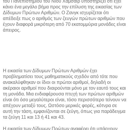
του Πανεπιστημίου του Νιου Χάμσαιρ υποστηρίζει ότι έχει
κάνει ένα μεγάλο βήμα προς την επίλυση της εικασίας των
Δίδυμων Πρώτων Αριθμών. Ο Ζανγκ ισχυρίζεται ότι
απέδειξε πως ο αριθμός των ζευγών πρώτων αριθμών που
έχουν διαφορά μικρότερη από 70 εκατομμύρια μονάδες είναι
άπειρος.
Η εικασία των Δίδυμων Πρώτων Αριθμών έχει
προβληματίσει τους μαθηματικούς σχεδόν από τότε που
ανακαλύφθηκαν οι ίδιοι οι πρώτοι αριθμοί, δηλαδή οι
ακέραιοι αριθμοί που διαιρούνται μόνο με τον εαυτό τους και
τη μονάδα. Μια ενδιαφέρουσα πτυχή των πρώτων αριθμών
είναι ότι όσο μεγαλύτεροι είναι, τόσο περισσότερο τείνουν να
απέχουν μεταξύ τους. Ωστόσο μερικές φορές, κότνρα σε
αυτή την τάση, εμφανίζονται σε ζεύγη, όπως για παράδειγμα
τα ζεύγη 11 και 13 ή 41 και 43.
Η εικασία των Δίδυμων Πρώτων αναφέρει ότι υπάρχουν