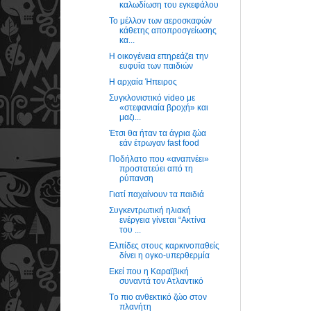
καλωδίωση του εγκεφάλου
Το μέλλον των αεροσκαφών
κάθετης αποπροσγείωσης
κα...
Η οικογένεια επηρεάζει την
ευφυΐα των παιδιών
Η αρχαία Ήπειρος
Συγκλονιστικό video με
«στεφανιαία βροχή» και
μαζι...
Έτσι θα ήταν τα άγρια ζώα
εάν έτρωγαν fast food
Ποδήλατο που «αναπνέει»
προστατεύει από τη
ρύπανση
Γιατί παχαίνουν τα παιδιά
Συγκεντρωτική ηλιακή
ενέργεια γίνεται “Ακτίνα
του ...
Ελπίδες στους καρκινοπαθείς
δίνει η ογκο-υπερθερμία
Εκεί που η Καραϊβική
συναντά τον Ατλαντικό
Tο πιο ανθεκτικό ζώο στον
πλανήτη