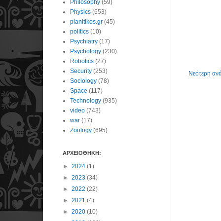
Philosophy
(59)
Physics
(653)
planitikos.gr
(45)
politics
(10)
Psychiatry
(17)
Psychology
(230)
Robotics
(27)
Security
(253)
Νεότερη αν
Sociology
(78)
Space
(117)
Technology
(935)
video
(743)
war
(17)
Zoology
(695)
ΑΡΧΕΙΟΘΗΚΗ:
►
2024
(1)
►
2023
(34)
►
2022
(22)
►
2021
(4)
►
2020
(10)