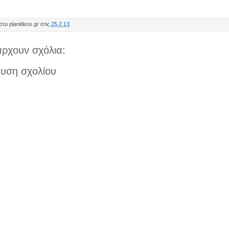
το planitikos.gr στις
25.2.13
ρχουν σχόλια:
υση σχολίου