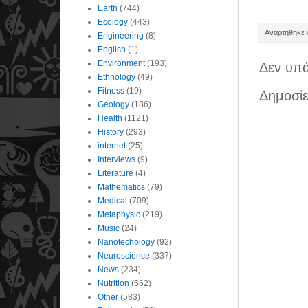
Earth
(744)
Ecology
(443)
Αναρτήθηκε σ
Engineering
(8)
English
(1)
Environment
(193)
Δεν υπά
Ethnology
(49)
Fitness
(19)
Δημοσίε
Geology
(186)
Health
(1121)
History
(293)
internet
(25)
Interviews
(9)
Literature
(4)
Mathematics
(79)
Medical
(709)
Metaphysic
(219)
Music
(24)
Nanotechology
(92)
Neuroscience
(337)
News
(234)
Nutrition
(562)
Other
(583)