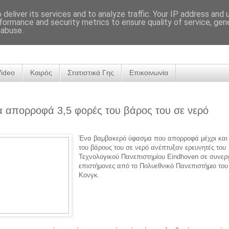
deliver its services and to analyze traffic. Your IP address and
formance and security metrics to ensure quality of service, ge
 abuse.
Video
Καιρός
Στατιστικά Γης
Επικοινωνία
 απορροφά 3,5 φορές του βάρος του σε νερό
Ένα βαμβακερό ύφασμα που απορροφά μέχρι κα
του βάρους του σε νερό ανέπτυξαν ερευνητές του
Τεχνολογικού Πανεπιστημίου Eindhoven σε συνερ
επιστήμονες από το Πολυεθνικό Πανεπιστήμιο το
Κονγκ.