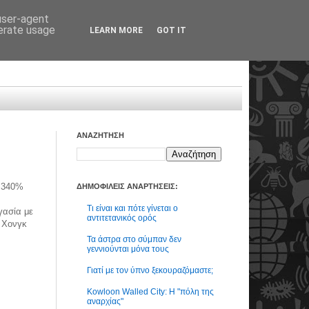
 user-agent
nerate usage
LEARN MORE
GOT IT
ΑΝΑΖΗΤΗΣΗ
ι 340%
ΔΗΜΟΦΙΛΕΙΣ ΑΝΑΡΤΗΣΕΙΣ:
Τι είναι και πότε γίνεται ο
γασία με
αντιτετανικός ορός
υ Χονγκ
Τα άστρα στο σύμπαν δεν
γεννιούνται μόνα τους
Γιατί με τον ύπνο ξεκουραζόμαστε;
Kowloon Walled City: Η "πόλη της
αναρχίας"