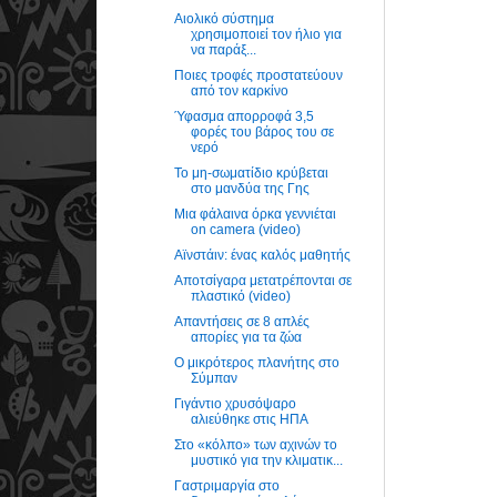
Αιολικό σύστημα
χρησιμοποιεί τον ήλιο για
να παράξ...
Ποιες τροφές προστατεύουν
από τον καρκίνο
Ύφασμα απορροφά 3,5
φορές του βάρος του σε
νερό
Το μη-σωματίδιο κρύβεται
στο μανδύα της Γης
Μια φάλαινα όρκα γεννιέται
on camera (video)
Αϊνστάιν: ένας καλός μαθητής
Αποτσίγαρα μετατρέπονται σε
πλαστικό (video)
Απαντήσεις σε 8 απλές
απορίες για τα ζώα
O μικρότερος πλανήτης στο
Σύμπαν
Γιγάντιο χρυσόψαρο
αλιεύθηκε στις ΗΠΑ
Στο «κόλπο» των αχινών το
μυστικό για την κλιματικ...
Γαστριμαργία στο