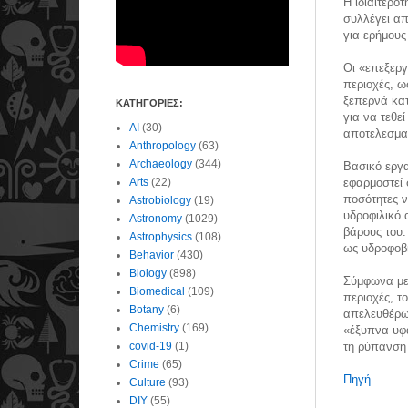
Η ιδιαιτερό
συλλέγει απ
για ερήμους
Οι «επεξεργ
περιοχές, ω
ξεπερνά κατ
ΚΑΤΗΓΟΡΙΕΣ:
για να τεθε
AI
(30)
αποτελεσματ
Anthropology
(63)
Archaeology
(344)
Βασικό εργα
Arts
(22)
εφαρμοστεί 
ποσότητες ν
Astrobiology
(19)
υδροφιλικό
Astronomy
(1029)
βάρους του.
Astrophysics
(108)
ως υδροφοβι
Behavior
(430)
Biology
(898)
Σύμφωνα με 
Biomedical
(109)
περιοχές, τ
Botany
(6)
απελευθέρωσ
Chemistry
(169)
«έξυπνα υφά
covid-19
(1)
τη ρύπανση 
Crime
(65)
Πηγή
Culture
(93)
DIY
(55)