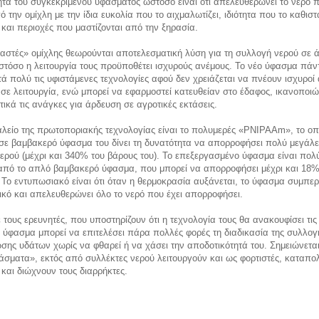
τητα του συγκεκριμένου υφάσματος ωστόσο είναι ότι απελευθερώνει το νερό 
ό την ομίχλη με την ίδια ευκολία που το αιχμαλωτίζει, ιδιότητα που το καθιστ
 και περιοχές που μαστίζονται από την ξηρασία.
αστές» ομίχλης θεωρούνται αποτελεσματική λύση για τη συλλογή νερού σε 
στόσο η λειτουργία τους προϋποθέτει ισχυρούς ανέμους. Το νέο ύφασμα πά
ά πολύ τις υφιστάμενες τεχνολογίες αφού δεν χρειάζεται να πνέουν ισχυροί 
ί σε λειτουργία, ενώ μπορεί να εφαρμοστεί κατευθείαν στο έδαφος, ικανοποι
ικά τις ανάγκες για άρδευση σε αγροτικές εκτάσεις.
λείο της πρωτοποριακής τεχνολογίας είναι το πολυμερές «PNIPAAm», το οπ
σε βαμβακερό ύφασμα του δίνει τη δυνατότητα να απορροφήσει πολύ μεγάλε
ερού (μέχρι και 340% του βάρους του). Το επεξεργασμένο ύφασμα είναι πολ
 από το απλό βαμβακερό ύφασμα, που μπορεί να απορροφήσει μέχρι και 18%
 Το εντυπωσιακό είναι ότι όταν η θερμοκρασία αυξάνεται, το ύφασμα συμπερ
κό και απελευθερώνει όλο το νερό που έχει απορροφήσει.
τους ερευνητές, που υποστηρίζουν ότι η τεχνολογία τους θα ανακουφίσει τις
ο ύφασμα μπορεί να επιτελέσει πάρα πολλές φορές τη διαδικασία της συλλογ
ης υδάτων χωρίς να φθαρεί ή να χάσει την αποδοτικότητά του. Σημειώνεται 
σματα», εκτός από συλλέκτες νερού λειτουργούν και ως φορτιστές, καταπο
και διώχνουν τους διαρρήκτες.