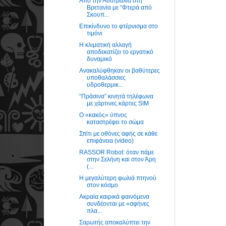
Από την Αυστραλία στη
Βρετανία με “Φτερά από
Σκουπ...
Επικίνδυνο το φτέρνισμα στο
τιμόνι
Η κλιματική αλλαγή
αποδεκατίζει το εργατικό
δυναμικό
Ανακαλύφθηκαν οι βαθύτερες
υποθαλάσσιες
υδροθερμικ...
“Πράσινα” κινητά τηλέφωνα
με χάρτινες κάρτες SIM
Ο «κακός» ύπνος
καταστρέφει το σώμα
Σπίτι με οθόνες αφής σε κάθε
επιφάνεια (video)
RASSOR Robot: όταν πάμε
στην Σελήνη και στον Άρη
(...
Η μεγαλύτερη φωλιά πτηνού
στον κόσμο
Ακραία καιρικά φαινόμενα
συνδέονται με «σφήνες
πλα...
Σαρωτής αποκαλύπτει την