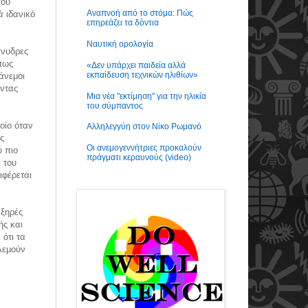
που
Αναπνοή από το στόμα: Πώς
ά ιδανικό
επηρεάζει τα δόντια
Ναυτική ορολογία
άνυδρες
ντως
«Δεν υπάρχει παιδεία αλλά
εκπαίδευση τεχνικών ηλιθίων»
άνεμοι
ώντας
Μια νέα "εκτίμηση" για την ηλικία
του σύμπαντος
οίο όταν
Αλληλεγγύη στον Νίκο Ρωμανό
ς
Οι ανεμογεννήτριες προκαλούν
ύ πιο
πράγματι κεραυνούς (video)
 του
ιφέρεται
 ξηρές
ής και
ότι τα
λεμούν