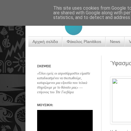
This site uses cookies from Google to 
are shared with Google along with per
statistics, and to detect and address
Αρχική σελίδα
Φάκελος Planitikos
News
Ύφασμα
ΣΚΕΨΕΙΣ
«Όλοι εμείς οι απροσάρμοστοι είμαστε
καταδικασμένοι να σκοτωθούμε,
καταρώμενοι μια εξουσία που τελικά
στηρίζουμε με το θάνατο μας» ―
επίγονος του Τσε Γκεβάρα
ΜΟΥΣΙΚΗ: