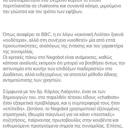
να αναπαραστήσει ένα 14χρονο κορίτσι το οποίο
περιπλανιέται σε chatrooms και συναντά κόσμο, μιμούμενο
την γλώσσα και τον τρόπο των εφήβων.
Όπως αναφέρει το BBC, η εν λόγω «εικονική Λολίτα» ξεκινά
«ουδέτερα», αλλά στη συνέχεια «υιοθετεί» μία από επτά
προσωπικότητες, αναλόγως της έντασης και του χαρακτήρα
της συνομιλίας.
Οι κριτικές πάνω στο Negobot είναι ανάμεικτες, καθώς
κάποιοι αναλυτές εκτιμούν ότι μπορεί να βοηθήσει όντως την
αστυνομία στο κυνήγι των επιδόξων παιδεραστών στο
Διαδίκτυο, αλλά ενδεχομένως να αποτελεί μέθοδο άδικης
αντιμετώπισης των χρηστών.
Σύμφωνα με τον δρ. Κάρλος Λαόρντεν, έναν εκ των
δημιουργών του, στο παρελθόν τέτοιου είδους «chatbots»
ήταν εξαιρετικά προβλέψιμα, και η συμπεριφορά τους ήταν
«επίπεδη». Ωστόσο, το Negobot χρησιμοποιεί εξελιγμένες
στρατηγικές (θεωρία παιγνίων) για να κάνει «πειστικές»
συζητήσεις, παίρνοντας πρωτοβουλίες στην κουβέντα και
ενθυμούμενο προηγούμενα σημεία της συνομιλίας. Επίσης,