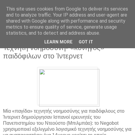
This site uses cookies from Google to deliver its services
and to analyze traffic. Your IP address and user-agent are
shared with Google along with performance and security
metrics to ensure quality of service, generate usage
statistics, and to detect and address abuse.
▼
LEARN MORE
GOT IT
Τεχνητή νοημοσύνη- «κυνηγός»
παιδόφιλων στο Ίντερνετ
Μία «παγίδα» τεχνητής νοημοσύνης για παιδόφιλους στο
Ίντερνετ δημιούργησαν Ισπανοί ερευνητές του
Πανεπιστημίου του Ντεούστο (Μπιλμπάο): το Negobot
χρησιμοποιεί εξελιγμένο λογισμικό τεχνητής νοημοσύνης για