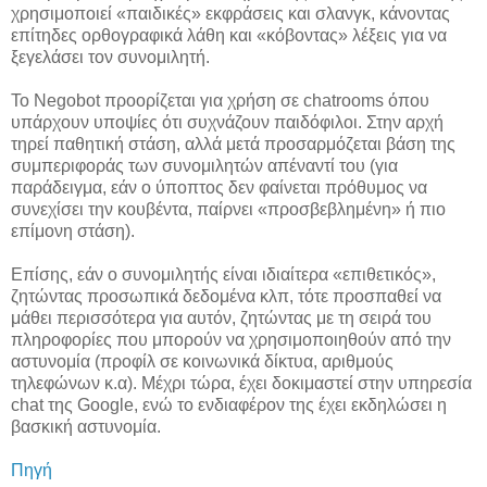
χρησιμοποιεί «παιδικές» εκφράσεις και σλανγκ, κάνοντας
επίτηδες ορθογραφικά λάθη και «κόβοντας» λέξεις για να
ξεγελάσει τον συνομιλητή.
Το Negobot προορίζεται για χρήση σε chatrooms όπου
υπάρχουν υποψίες ότι συχνάζουν παιδόφιλοι. Στην αρχή
τηρεί παθητική στάση, αλλά μετά προσαρμόζεται βάση της
συμπεριφοράς των συνομιλητών απέναντί του (για
παράδειγμα, εάν ο ύποπτος δεν φαίνεται πρόθυμος να
συνεχίσει την κουβέντα, παίρνει «προσβεβλημένη» ή πιο
επίμονη στάση).
Επίσης, εάν ο συνομιλητής είναι ιδιαίτερα «επιθετικός»,
ζητώντας προσωπικά δεδομένα κλπ, τότε προσπαθεί να
μάθει περισσότερα για αυτόν, ζητώντας με τη σειρά του
πληροφορίες που μπορούν να χρησιμοποιηθούν από την
αστυνομία (προφίλ σε κοινωνικά δίκτυα, αριθμούς
τηλεφώνων κ.α). Μέχρι τώρα, έχει δοκιμαστεί στην υπηρεσία
chat της Google, ενώ το ενδιαφέρον της έχει εκδηλώσει η
βασκική αστυνομία.
Πηγή