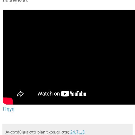
υδρογόνου.
Πηγή
Αναρτήθηκε στο planitikos.gr στις
24.7.13