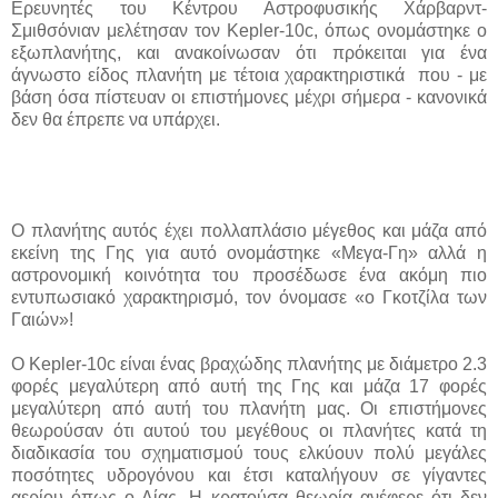
Ερευνητές του Κέντρου Αστροφυσικής Χάρβαρντ-
Σμιθσόνιαν μελέτησαν τον Kepler-10c, όπως ονομάστηκε ο
εξωπλανήτης, και ανακοίνωσαν ότι πρόκειται για ένα
άγνωστο είδος πλανήτη με τέτοια χαρακτηριστικά που - με
βάση όσα πίστευαν οι επιστήμονες μέχρι σήμερα - κανονικά
δεν θα έπρεπε να υπάρχει.
Ο πλανήτης αυτός έχει πολλαπλάσιο μέγεθος και μάζα από
εκείνη της Γης για αυτό ονομάστηκε «Μεγα-Γη» αλλά η
αστρονομική κοινότητα του προσέδωσε ένα ακόμη πιο
εντυπωσιακό χαρακτηρισμό, τον όνομασε «ο Γκοτζίλα των
Γαιών»!
Ο Kepler-10c είναι ένας βραχώδης πλανήτης με διάμετρο 2.3
φορές μεγαλύτερη από αυτή της Γης και μάζα 17 φορές
μεγαλύτερη από αυτή του πλανήτη μας. Οι επιστήμονες
θεωρούσαν ότι αυτού του μεγέθους οι πλανήτες κατά τη
διαδικασία του σχηματισμού τους ελκύουν πολύ μεγάλες
ποσότητες υδρογόνου και έτσι καταλήγουν σε γίγαντες
αερίου όπως ο Δίας. Η κρατούσα θεωρία ανέφερε ότι δεν