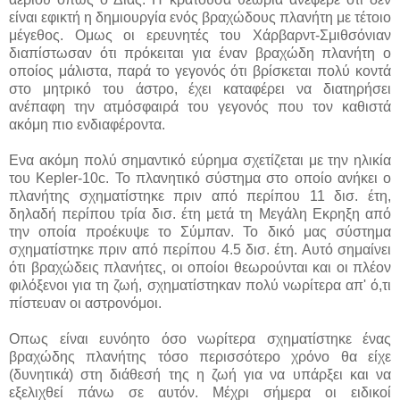
είναι εφικτή η δημιουργία ενός βραχώδους πλανήτη με τέτοιο
μέγεθος. Ομως οι ερευνητές του Χάρβαρντ-Σμιθσόνιαν
διαπίστωσαν ότι πρόκειται για έναν βραχώδη πλανήτη ο
οποίος μάλιστα, παρά το γεγονός ότι βρίσκεται πολύ κοντά
στο μητρικό του άστρο, έχει καταφέρει να διατηρήσει
ανέπαφη την ατμόσφαιρά του γεγονός που τον καθιστά
ακόμη πιο ενδιαφέροντα.
Ενα ακόμη πολύ σημαντικό εύρημα σχετίζεται με την ηλικία
του Kepler-10c. Το πλανητικό σύστημα στο οποίο ανήκει ο
πλανήτης σχηματίστηκε πριν από περίπου 11 δισ. έτη,
δηλαδή περίπου τρία δισ. έτη μετά τη Μεγάλη Εκρηξη από
την οποία προέκυψε το Σύμπαν. Το δικό μας σύστημα
σχηματίστηκε πριν από περίπου 4.5 δισ. έτη. Αυτό σημαίνει
ότι βραχώδεις πλανήτες, οι οποίοι θεωρούνται και οι πλέον
φιλόξενοι για τη ζωή, σχηματίστηκαν πολύ νωρίτερα απ' ό,τι
πίστευαν οι αστρονόμοι.
Οπως είναι ευνόητο όσο νωρίτερα σχηματίστηκε ένας
βραχώδης πλανήτης τόσο περισσότερο χρόνο θα είχε
(δυνητικά) στη διάθεσή της η ζωή για να υπάρξει και να
εξελιχθεί πάνω σε αυτόν. Μέχρι σήμερα οι ειδικοί