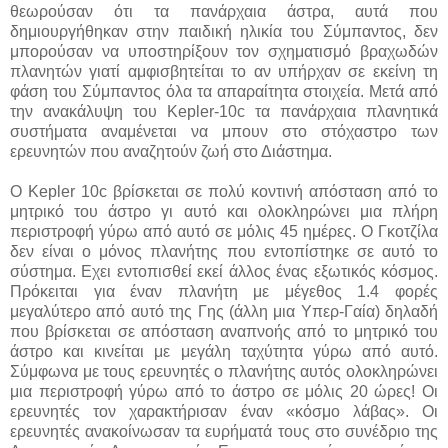
θεωρούσαν ότι τα πανάρχαια άστρα, αυτά που
δημιουργήθηκαν στην παιδική ηλικία του Σύμπαντος, δεν
μπορούσαν να υποστηρίξουν τον σχηματισμό βραχωδών
πλανητών γιατί αμφισβητείται το αν υπήρχαν σε εκείνη τη
φάση του Σύμπαντος όλα τα απαραίτητα στοιχεία. Μετά από
την ανακάλυψη του Kepler-10c τα πανάρχαια πλανητικά
συστήματα αναμένεται να μπουν στο στόχαστρο των
ερευνητών που αναζητούν ζωή στο Διάστημα.
Ο Kepler 10c βρίσκεται σε πολύ κοντινή απόσταση από το
μητρικό του άστρο γι αυτό και ολοκληρώνει μια πλήρη
περιστροφή γύρω από αυτό σε μόλις 45 ημέρες. Ο Γκοτζίλα
δεν είναι ο μόνος πλανήτης που εντοπίστηκε σε αυτό το
σύστημα. Εχει εντοπισθεί εκεί άλλος ένας εξωτικός κόσμος.
Πρόκειται για έναν πλανήτη με μέγεθος 1.4 φορές
μεγαλύτερο από αυτό της Γης (άλλη μια Υπερ-Γαία) δηλαδή
που βρίσκεται σε απόσταση αναπνοής από το μητρικό του
άστρο και κινείται με μεγάλη ταχύτητα γύρω από αυτό.
Σύμφωνα με τους ερευνητές ο πλανήτης αυτός ολοκληρώνει
μια περιστροφή γύρω από το άστρο σε μόλις 20 ώρες! Οι
ερευνητές τον χαρακτήρισαν έναν «κόσμο λάβας». Οι
ερευνητές ανακοίνωσαν τα ευρήματά τους στο συνέδριο της