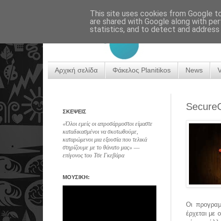
This site uses cookies from Google to 
are shared with Google along with per
statistics, and to detect and address
Αρχική σελίδα
Φάκελος Planitikos
News
SecureC
ΣΚΕΨΕΙΣ
«Όλοι εμείς οι απροσάρμοστοι είμαστε
καταδικασμένοι να σκοτωθούμε,
καταρώμενοι μια εξουσία που τελικά
στηρίζουμε με το θάνατο μας» ―
επίγονος του Τσε Γκεβάρα
ΜΟΥΣΙΚΗ:
Οι προγραμ
έρχεται με 