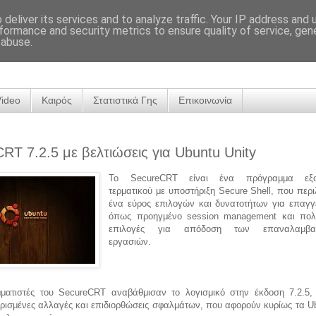
deliver its services and to analyze traffic. Your IP address and
formance and security metrics to ensure quality of service, ge
 abuse.
Video
Καιρός
Στατιστικά Γης
Επικοινωνία
RT 7.2.5 με βελτιώσεις για Ubuntu Unity
Το SecureCRT είναι ένα πρόγραμμα εξο
τερματικού με υποστήριξη Secure Shell, που περ
ένα εύρος επιλογών και δυνατοτήτων για επαγγε
όπως προηγμένο session management και πολ
επιλογές για απόδοση των επαναλαμβα
εργασιών.
ματιστές του SecureCRT αναβάθμισαν το λογισμικό στην έκδοση 7.2.5,
ορισμένες αλλαγές και επιδιορθώσεις σφαλμάτων, που αφορούν κυρίως τα U