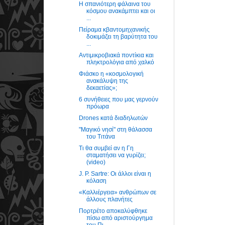
H σπανιότερη φάλαινα του
κόσμου ανακάμπτει και οι
...
Πείραμα κβαντομηχανικής
δοκιμάζει τη βαρύτητα του
...
Αντιμικροβιακά ποντίκια και
πληκτρολόγια από χαλκό
Φιάσκο η «κοσμολογική
ανακάλυψη της
δεκαετίας»;
6 συνήθειες που μας γερνούν
πρόωρα
Drones κατά διαδηλωτών
"Μαγικό νησί" στη θάλασσα
του Τιτάνα
Τι θα συμβεί αν η Γη
σταματήσει να γυρίζει;
(video)
J. P. Sartre: Οι άλλοι είναι η
κόλαση
«Καλλιέργεια» ανθρώπων σε
άλλους πλανήτες
Πορτρέτο αποκαλύφθηκε
πίσω από αριστούργημα
του Πι...