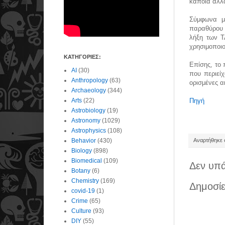
κάποια άλλα
Σύμφωνα με
παραθύρου S
λήξη των T
χρησιμοποιο
ΚΑΤΗΓΟΡΙΕΣ:
Επίσης, το 
AI
(30)
που περιεί
Anthropology
(63)
ορισμένες α
Archaeology
(344)
Arts
(22)
Πηγή
Astrobiology
(19)
Astronomy
(1029)
Astrophysics
(108)
Behavior
(430)
Αναρτήθηκε σ
Biology
(898)
Biomedical
(109)
Δεν υπά
Botany
(6)
Chemistry
(169)
Δημοσίε
covid-19
(1)
Crime
(65)
Culture
(93)
DIY
(55)