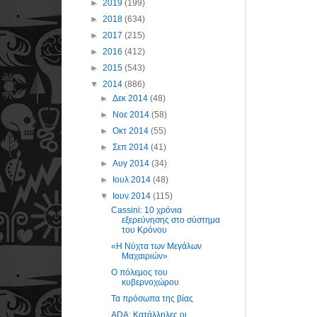
►
2019
(199)
►
2018
(634)
►
2017
(215)
►
2016
(412)
►
2015
(543)
▼
2014
(886)
►
Δεκ 2014
(48)
►
Νοε 2014
(58)
►
Οκτ 2014
(55)
►
Σεπ 2014
(41)
►
Αυγ 2014
(34)
►
Ιουλ 2014
(48)
▼
Ιουν 2014
(115)
Cassini: 10 χρόνια
εξερεύνησης στο σύστημα
του Κρόνου
«H Νύχτα των Μεγάλων
Μαχαιριών»
Ο πόλεμος του
κυβερνοχώρου
Τα πρόσωπα της βίας
ADA: Κατάλληλες οι