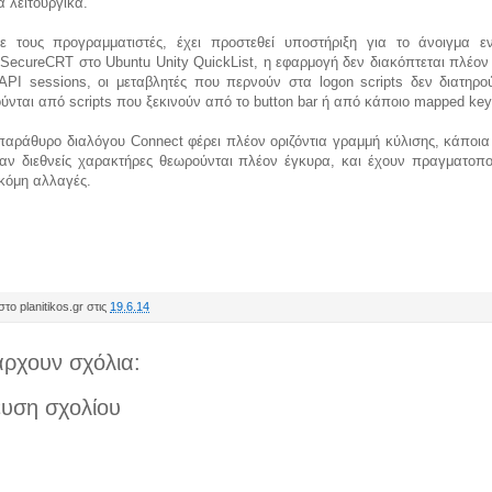
 λειτουργικά.
 τους προγραμματιστές, έχει προστεθεί υποστήριξη για το άνοιγμα ε
ecureCRT στο Ubuntu Unity QuickList, η εφαρμογή δεν διακόπτεται πλέον 
API sessions, οι μεταβλητές που περνούν στα logon scripts δεν διατηρού
ύνται από scripts που ξεκινούν από το button bar ή από κάποιο mapped key
παράθυρο διαλόγου Connect φέρει πλέον οριζόντια γραμμή κύλισης, κάποια
χαν διεθνείς χαρακτήρες θεωρούνται πλέον έγκυρα, και έχουν πραγματοποι
κόμη αλλαγές.
το planitikos.gr στις
19.6.14
ρχουν σχόλια:
υση σχολίου