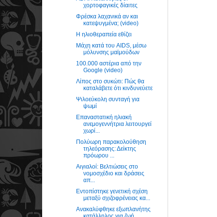
χορτοφαγικές δίαιτες
Φρέσκα λαχανικά αν και
κατεψυγμένα; (video)
Η ηλιοθεραπεία εθίζει
Μάχη κατά του AIDS, μέσω
μόλυνσης μαϊμούδων
100.000 αστέρια από την
Google (video)
Λίπος στο συκώτι: Πώς θα
καταλάβετε ότι κινδυνεύετε
Ψιλοεύκολη συνταγή για
ψωμί
Επαναστατική ηλιακή
ανεμογεννήτρια λειτουργεί
χωρί...
Πολύωρη παρακολούθηση
τηλεόρασης: Δείκτης
πρόωρου ...
Αιγιαλοί: Βελτιώσεις στο
νομοσχέδιο και δράσεις
απ...
Εντοπίστηκε γενετική σχέση
μεταξύ σχιζοφρένειας κα...
Ανακαλύφθηκε εξωπλανήτης
κατάλληλος για ζωή