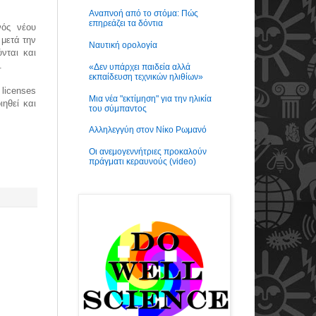
Αναπνοή από το στόμα: Πώς
επηρεάζει τα δόντια
νός νέου
μετά την
Ναυτική ορολογία
νται και
.
«Δεν υπάρχει παιδεία αλλά
εκπαίδευση τεχνικών ηλιθίων»
 licenses
Μια νέα "εκτίμηση" για την ηλικία
ηθεί και
του σύμπαντος
Αλληλεγγύη στον Νίκο Ρωμανό
Οι ανεμογεννήτριες προκαλούν
πράγματι κεραυνούς (video)