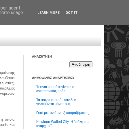
 user-agent
nerate usage
LEARN MORE
GOT IT
ΑΝΑΖΗΤΗΣΗ
μοίωσης
ιλαμβάνει
ΔΗΜΟΦΙΛΕΙΣ ΑΝΑΡΤΗΣΕΙΣ:
λματίες,
Τι είναι και πότε γίνεται ο
υάριθμες
αντιτετανικός ορός
νόμενων
Τα άστρα στο σύμπαν δεν
γεννιούνται μόνα τους
Γιατί με τον ύπνο ξεκουραζόμαστε;
 η οποία
Kowloon Walled City: Η "πόλη της
buntu και
αναρχίας"