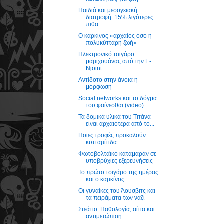
Παιδιά και μεσογειακή
διατροφή: 15% λιγότερες
πιθα...
Ο καρκίνος «αρχαίος όσο η
πολυκύτταρη ζωή»
Ηλεκτρονικό τσιγάρο
μαριχουάνας από την E-
Njoint
Αντίδοτο στην άνοια η
μόρφωση
Social networks και το δόγμα
του φαίνεσθαι (video)
Τα δομικά υλικά του Τιτάνα
είναι αρχαιότερα από το...
Ποιες τροφές προκαλούν
κυτταρίτιδα
Φωτοβολταϊκό καταμαράν σε
υποβρύχιες εξερευνήσεις
Το πρώτο τσιγάρο της ημέρας
και ο καρκίνος
Οι γυναίκες του Άουσβιτς και
τα πειράματα των ναζί
Στεάτιο: Παθολογία, αίτια και
αντιμετώπιση