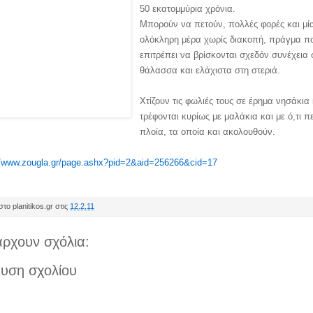
50 εκατομμύρια χρόνια.
Μπορούν να πετούν, πολλές φορές και μί
ολόκληρη μέρα χωρίς διακοπή, πράγμα π
επιτρέπει να βρίσκονται σχεδόν συνέχεια 
θάλασσα και ελάχιστα στη στεριά.
Χτίζουν τις φωλιές τους σε έρημα νησάκια 
τρέφονται κυρίως με μαλάκια και με ό,τι π
πλοία, τα οποία και ακολουθούν.
//www.zougla.gr/page.ashx?pid=2&aid=256266&cid=17
το planitikos.gr στις
12.2.11
ρχουν σχόλια:
υση σχολίου