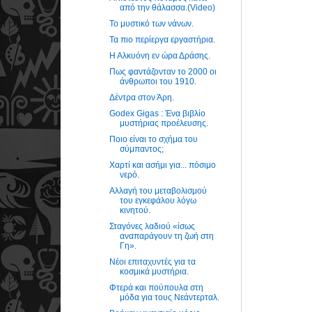
από την θάλασσα.(Video)
Το μυστικό των νάνων.
Τα πιο περίεργα εργαστήρια.
Η Αλκυόνη εν ώρα Δράσης.
Πως φαντάζονταν το 2000 οι
άνθρωποι του 1910.
Δέντρα στον Άρη.
Godex Gigas : Ένα βιβλίο
μυστήριας προέλευσης.
Ποιο είναι το σχήμα του
σύμπαντος;
Χαρτί και ασήμι για... πόσιμο
νερό.
Αλλαγή του μεταβολισμού
του εγκεφάλου λόγω
κινητού.
Σταγόνες λαδιού «ίσως
αναπαράγουν τη ζωή στη
Γη».
Νέοι επιταχυντές για τα
κοσμικά μυστήρια.
Φτερά και πούπουλα στη
μόδα για τους Νεάντερταλ.