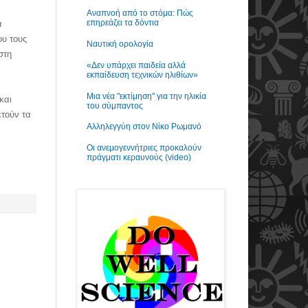
Αναπνοή από το στόμα: Πώς
επηρεάζει τα δόντια
α
ου τους
Ναυτική ορολογία
στη
«Δεν υπάρχει παιδεία αλλά
εκπαίδευση τεχνικών ηλιθίων»
Μια νέα "εκτίμηση" για την ηλικία
και
του σύμπαντος
ετούν τα
Αλληλεγγύη στον Νίκο Ρωμανό
Οι ανεμογεννήτριες προκαλούν
πράγματι κεραυνούς (video)