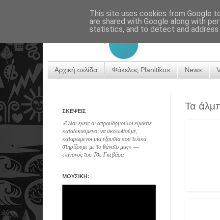
This site uses cookies from Google to 
are shared with Google along with per
statistics, and to detect and address
Αρχική σελίδα
Φάκελος Planitikos
News
Τα άλμπ
ΣΚΕΨΕΙΣ
«Όλοι εμείς οι απροσάρμοστοι είμαστε
καταδικασμένοι να σκοτωθούμε,
καταρώμενοι μια εξουσία που τελικά
στηρίζουμε με το θάνατο μας» ―
επίγονος του Τσε Γκεβάρα
ΜΟΥΣΙΚΗ: