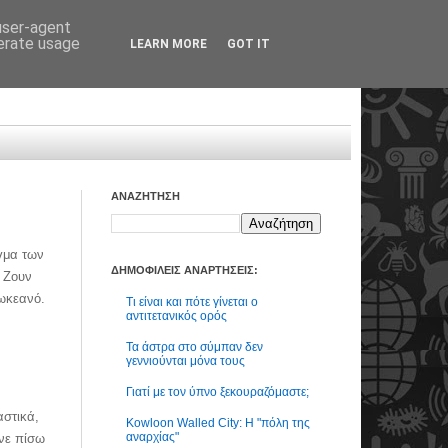
 user-agent
nerate usage
LEARN MORE
GOT IT
ΑΝΑΖΗΤΗΣΗ
ιγμα των
ΔΗΜΟΦΙΛΕΙΣ ΑΝΑΡΤΗΣΕΙΣ:
. Ζουν
ό ωκεανό.
Τι είναι και πότε γίνεται ο
αντιτετανικός ορός
Τα άστρα στο σύμπαν δεν
γεννιούνται μόνα τους
Γιατί με τον ύπνο ξεκουραζόμαστε;
αστικά,
Kowloon Walled City: Η "πόλη της
αναρχίας"
άνε πίσω