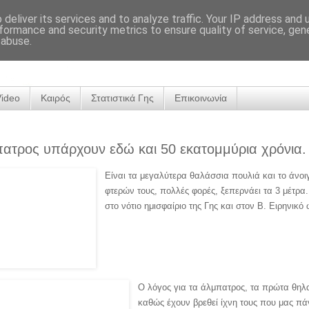
deliver its services and to analyze traffic. Your IP address and
formance and security metrics to ensure quality of service, ge
 abuse.
Video
Καιρός
Στατιστικά Γης
Επικοινωνία
ατρος υπάρχουν εδώ και 50 εκατομμύρια χρόνια.
Είναι τα μεγαλύτερα θαλάσσια πουλιά και το άνο
φτερών τους, πολλές φορές, ξεπερνάει τα 3 μέτρα
στο νότιο ημισφαίριο της Γης και στον Β. Ειρηνικ
O λόγος για τα άλμπατρος, τα πρώτα θηλ
καθώς έχουν βρεθεί ίχνη τους που μας π