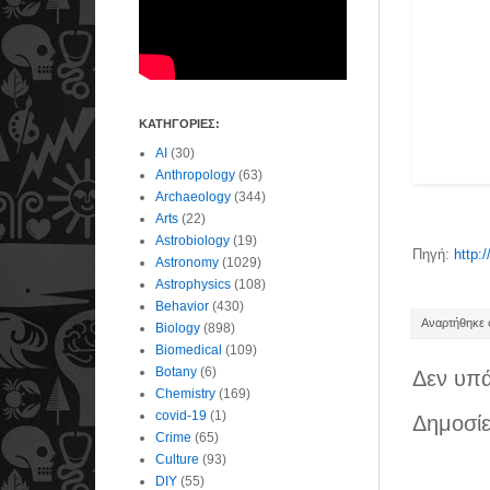
ΚΑΤΗΓΟΡΙΕΣ:
AI
(30)
Anthropology
(63)
Archaeology
(344)
Arts
(22)
Astrobiology
(19)
Πηγή:
http:
Astronomy
(1029)
Astrophysics
(108)
Behavior
(430)
Αναρτήθηκε σ
Biology
(898)
Biomedical
(109)
Botany
(6)
Δεν υπά
Chemistry
(169)
covid-19
(1)
Δημοσίε
Crime
(65)
Culture
(93)
DIY
(55)