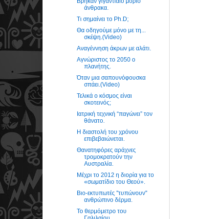
Βρήκαν γιγαντιαίο μόριο
άνθρακα.
Τι σημαίνει το Ph.D;
Θα οδηγούμε μόνο με τη...
σκέψη.(Video)
Αναγέννηση άκρων με αλάτι.
Αγνώριστος το 2050 ο
πλανήτης.
Όταν μια σαπουνόφουσκα
σπάει.(Video)
Τελικά ο κόσμος είναι
σκοτεινός;
Ιατρική τεχνική “παγώνει” τον
θάνατο.
Η διαστολή του χρόνου
επιβεβαιώνεται.
Θανατηφόρες αράχνες
τρομοκρατούν την
Αυστραλία.
Μέχρι το 2012 η διορία για το
«σωματίδιο του Θεού».
Βιο-εκτυπωτές ''τυπώνουν''
ανθρώπινο δέρμα.
Το θερμόμετρο του
Γαλιλαίου.