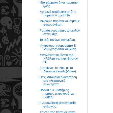
Νέο φάρμακο δίνει παράταση
ζωής.
Σκοτεινά πειράματα από το
παρελθόν των ΗΠΑ.
Μικρόβιο παράγει καύσιμα με
φωτοσύνθεση.
Ρομπότ στρατιώτες το μέλλον
στην μάχη.
Το τσάι τονώνει την σκέψη.
Φτάρνισμα, χασμουρητό &
λόξυγγας: Αίτια και λύση.
Συγκλονιστικό βίντεο της
NASA με νέα έκρηξη στον
Ή...
Barreleye: Το Ψάρι με το
Διάφανο Κεφάλι.(Video)
Πως λειτουργεί η αντίσταση
στα ηλεκτρονικά
κυκλώματα;
HAARP: Ο μυστήριος
πομπός μικροκυμάτων.
(Video)
Εντυπωσιακή φωτογραφία
φάλαινας.
Απίστευτος ποταμός κάτω