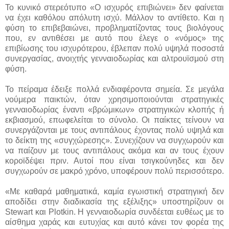
Το κυνικό στερεότυπο «Ο ισχυρός επιβιώνει» δεν φαίνεται
να έχει καθόλου απόλυτη ισχύ. Μάλλον το αντίθετο. Και η
φύση το επιβεβαιώνει, προβληματίζοντας τους βιολόγους
που, εν αντιθέσει με αυτό που έλεγε ο «νόμος» της
επιβίωσης του ισχυρότερου, έβλεπαν πολύ υψηλά ποσοστά
συνεργασίας, ανοιχτής γενναιοδωρίας και αλτρουϊσμού στη
φύση.
Το πείραμα έδειξε πολλά ενδιαφέροντα σημεία. Σε μεγάλα
νούμερα παικτών, όταν χρησιμοποιούνται στρατηγικές
γενναιοδωρίας έναντι «βρώμικων» στρατηγικών κλοπής ή
εκβιασμού, επωφελείται το σύνολο. Οι παίκτες τείνουν να
συνεργάζονται με τους αντιπάλους έχοντας πολύ υψηλά και
το δείκτη της «συγχώρεσης». Συνεχίζουν να συγχωρούν και
να παίζουν με τους αντιπάλους ακόμα και αν τους έχουν
κοροϊδέψει πριν. Αυτοί που είναι τσιγκούνηδες και δεν
συγχωρούν σε μακρό χρόνο, υποφέρουν πολύ περισσότερο.
«Με καθαρά μαθηματικά, καμία εγωιστική στρατηγική δεν
αποδίδει στην διαδικασία της εξέλιξης» υποστηρίζουν οι
Stewart και Plotkin. Η γενναιοδωρία συνδέεται ευθέως με το
αίσθημα χαράς και ευτυχίας και αυτό κάνει τον φορέα της