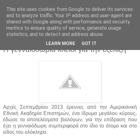
This site uses cookies from Google to deliver its services
and to analyze traffic. Your IP address and user-agent are
shared with Google along with performance and security
metrics to ensure quality of service, generate usage
statistics, and to detect and address abuse.
▼
LEARN MORE
GOT IT
Η γενναιοδωρία κλειδί για την εξέλιξη
Αρχές Σεπτεμβρίου 2013 έρευνες από την Αμερικανική
Εθνική Ακαδημία Επιστημών, ένα ίδρυμα μεγάλου κύρους,
έδωσε τα αποτελέσματα βιολόγων, για την επίδραση που
έχει η γενναιόδωρη συμπεριφορά στο ίδιο το άτομο και στο
είδος του ολόκληρο.