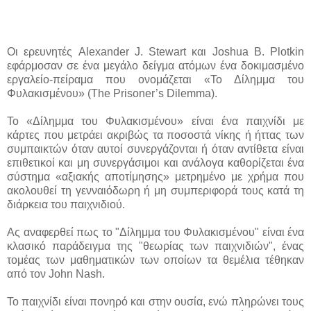
Οι ερευνητές Alexander J. Stewart και Joshua B. Plotkin
εφάρμοσαν σε ένα μεγάλο δείγμα ατόμων ένα δοκιμασμένο
εργαλείο-πείραμα που ονομάζεται «Το Δίλημμα του
Φυλακισμένου» (The Prisoner’s Dilemma).
Το «Δίλημμα του Φυλακισμένου» είναι ένα παιχνίδι με
κάρτες που μετράει ακριβώς τα ποσοστά νίκης ή ήττας των
συμπαικτών όταν αυτοί συνεργάζονται ή όταν αντίθετα είναι
επιθετικοί και μη συνεργάσιμοι και ανάλογα καθορίζεται ένα
σύστημα «αξιακής αποτίμησης» μετρημένο με χρήμα που
ακολουθεί τη γενναιόδωρη ή μη συμπεριφορά τους κατά τη
διάρκεια του παιχνιδιού.
Ας αναφερθεί πως το "Δίλημμα του Φυλακισμένου" είναι ένα
κλασικό παράδειγμα της "θεωρίας των παιχνιδιών", ένας
τομέας των μαθηματικών των οποίων τα θεμέλια τέθηκαν
από τον John Nash.
Το παιχνίδι είναι πονηρό και στην ουσία, ενώ πληρώνει τους