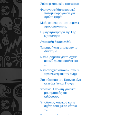
Σούπερ κοσμικός «τοκετός»
Φωτογραφήθηκε κοσμικό
ποτάμι υδρογόνου για
πρώτη φορά
Μαζοχιστικές αυτοηττώμενες
προσωπικότητες
Η μαγνητόσφαιρα της Γης
εξασθένησε
Ανάπτυξη δικτύων 5G
Τα μυρμήγκια αποίκισαν τo
Διάστημα
Νέα ευρήματα για τη σχέση
μεταξύ χοληστερόλης και
...
Νέα στοιχεία αποκαλύπτουν
την εξέλιξη και τον σχημ...
Στο σύστημα του Κρόνου, ένα
φεγγάρι Γιν και Γιανγκ
Υπατία: Η πρώτη γυναίκα
μαθηματικός και
φιλόσοφος
Υποδοχείς καϊνικού και η
σχέση τους με το νάτριο
–...