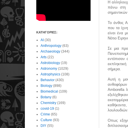
Η αλληλουχί
πάνω στη 
σημαντικών 
Το άνθος Am
που τα ίχν
ΚΑΤΗΓΟΡΙΕΣ:
είναι ένα 
Νότιο Ειρην
AI
(30)
Anthropology
(63)
Σε μια προ
Archaeology
(344)
Πανεπιστημί
Arts
(22)
εντόπισαν α
Astrobiology
(19)
εκπληκτικ
Astronomy
(1029)
σήμερα.
Astrophysics
(108)
Αυτή η μον
Behavior
(430)
ανθοφόρων 
Biology
(898)
Amborella 
Biomedical
(109)
εξελίχθηκα
Botany
(6)
εκατομμύρ
Chemistry
(169)
καθήκοντα
covid-19
(1)
λουλουδιών
Crime
(65)
Culture
(93)
Οπως εξηγε
διπλασιασμό
DIY
(55)