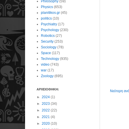
Philosophy
(59)
Physics
(653)
planitikos.gr
(45)
politics
(10)
Psychiatry
(17)
Psychology
(230)
Robotics
(27)
Security
(253)
Sociology
(78)
Space
(117)
Technology
(935)
video
(743)
war
(17)
Zoology
(695)
ΑΡΧΕΙΟΘΗΚΗ:
Νεότερη αν
►
2024
(1)
►
2023
(34)
►
2022
(22)
►
2021
(4)
►
2020
(10)