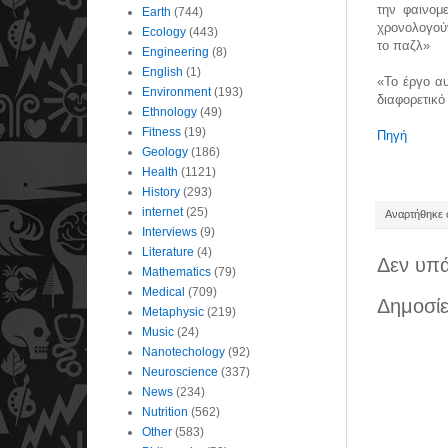
την φαινομ
Earth
(744)
χρονολογούν
Ecology
(443)
το παζλ»
Engineering
(8)
English
(1)
«Το έργο α
Environment
(193)
διαφορετικό
Ethnology
(49)
Fitness
(19)
Πηγή
Geology
(186)
Health
(1121)
History
(293)
internet
(25)
Αναρτήθηκε σ
Interviews
(9)
Literature
(4)
Δεν υπά
Mathematics
(79)
Medical
(709)
Δημοσίε
Metaphysic
(219)
Music
(24)
Nanotechology
(92)
Neuroscience
(337)
News
(234)
Nutrition
(562)
Other
(583)