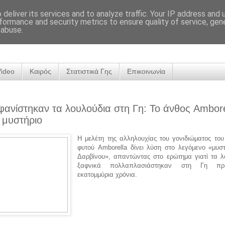
deliver its services and to analyze traffic. Your IP address and
formance and security metrics to ensure quality of service, ge
 abuse.
Video
Καιρός
Στατιστικά Γης
Επικοινωνία
ανίστηκαν τα λουλούδια στη Γη: Το άνθος Ambore
ο μυστήριο
Η μελέτη της αλληλουχίας του γονιδιώματος του
φυτού Amborella δίνει λύση στο λεγόμενο «μυστ
Δαρβίνου», απαντώντας στο ερώτημα γιατί τα λ
ξαφνικά πολλαπλασιάστηκαν στη Γη π
εκατομμύρια χρόνια.