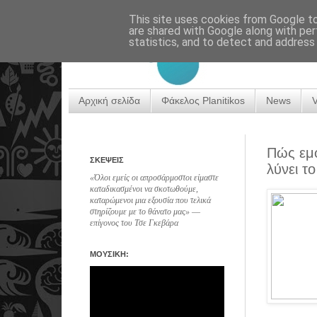
This site uses cookies from Google to 
are shared with Google along with per
statistics, and to detect and address
Αρχική σελίδα
Φάκελος Planitikos
News
Πώς εμφ
ΣΚΕΨΕΙΣ
λύνει τ
«Όλοι εμείς οι απροσάρμοστοι είμαστε
καταδικασμένοι να σκοτωθούμε,
καταρώμενοι μια εξουσία που τελικά
στηρίζουμε με το θάνατο μας» ―
επίγονος του Τσε Γκεβάρα
ΜΟΥΣΙΚΗ: