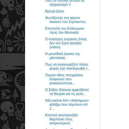
Γιατί τα πουλιά πετούν σε
σχηματισμό V
Βροχή ζώων
Φωτίζοντας τον αέρινο
σκελετό του Σύμπαντος
Επιστολή του Επίκουρου
προς τον Μενοικέα
Ο έναστρος ουρανός όπως
δεν τον έχετε ξαναδεί
(video)
Η μοναδική όραση της
μάντισσας
Πως να αναγνωρίζετε πόσες
φορές έχει παστεριωθεί τ...
Πρώτο είδος ποταμίσιου
δελφινιού που
ανακαλύπτεται...
Ο Στίβεν Χόκινγκ αμφισβητεί
τη θεωρία για τις μελα...
Νέα εικόνα δύο «διάσημων»
κβάζαρ που λάμπουν επί
1...
Κοντινό σουπερνόβα
θαμπώνει τους
αστρονόμους