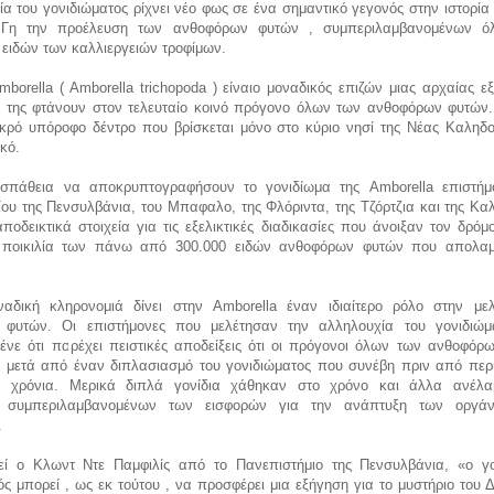
α του γονιδιώματος ρίχνει νέο φως σε ένα σημαντικό γεγονός στην ιστορία
Γη την προέλευση των ανθοφόρων φυτών , συμπεριλαμβανομένων ό
ειδών των καλλιεργειών τροφίμων.
borella ( Amborella trichopoda ) είναιο μοναδικός επιζών μιας αρχαίας εξ
η της φτάνουν στον τελευταίο κοινό πρόγονο όλων των ανθοφόρων φυτών.
μικρό υπόροφο δέντρο που βρίσκεται μόνο στο κύριο νησί της Νέας Καληδο
ικό.
σπάθεια να αποκρυπτογραφήσουν το γονιδίωμα της Amborella επιστήμ
ου της Πενσυλβάνια, του Μπαφαλο, της Φλόριντα, της Τζόρτζια και της Κα
ποδεικτικά στοιχεία για τις εξελικτικές διαδικασίες που άνοιξαν τον δρόμ
ή ποικιλία των πάνω από 300.000 ειδών ανθοφόρων φυτών που απολα
αδική κληρονομιά δίνει στην Amborella έναν ιδιαίτερο ρόλο στην με
φυτών. Οι επιστήμονες που μελέτησαν την αλληλουχία του γονιδιώμ
λένε ότι παρέχει πειστικές αποδείξεις ότι οι πρόγονοι όλων των ανθοφόρ
ν μετά από έναν διπλασιασμό του γονιδιώματος που συνέβη πριν από περ
ια χρόνια. Μερικά διπλά γονίδια χάθηκαν στο χρόνο και άλλα ανέλ
, συμπεριλαμβανομένων των εισφορών για την ανάπτυξη των οργά
.
ί ο Κλωντ Ντε Παμφιλίς από το Πανεπιστήμιο της Πενσυλβάνια, «ο γο
ς μπορεί , ως εκ τούτου , να προσφέρει μια εξήγηση για το μυστήριο του 