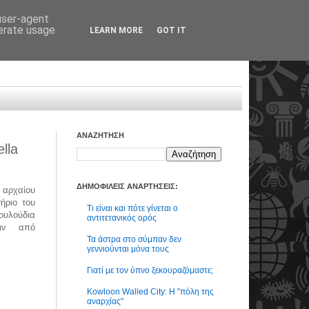
 user-agent
nerate usage
LEARN MORE
GOT IT
ΑΝΑΖΗΤΗΣΗ
lla
ΔΗΜΟΦΙΛΕΙΣ ΑΝΑΡΤΗΣΕΙΣ:
 αρχαίου
ήριο του
Τι είναι και πότε γίνεται ο
ουλούδια
αντιτετανικός ορός
ριν από
Τα άστρα στο σύμπαν δεν
γεννιούνται μόνα τους
Γιατί με τον ύπνο ξεκουραζόμαστε;
Kowloon Walled City: Η "πόλη της
αναρχίας"