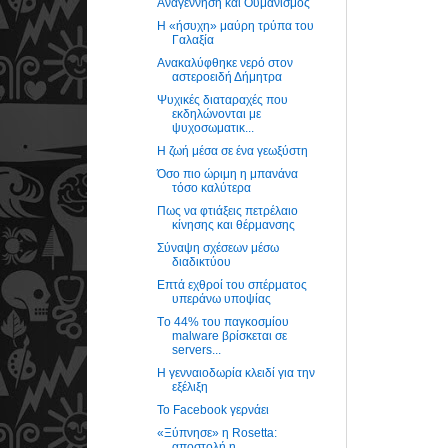
Αναγέννηση και Ουμανισμός
Η «ήσυχη» μαύρη τρύπα του
Γαλαξία
Ανακαλύφθηκε νερό στον
αστεροειδή Δήμητρα
Ψυχικές διαταραχές που
εκδηλώνονται με
ψυχοσωματικ...
Η ζωή μέσα σε ένα γεωξύστη
Όσο πιο ώριμη η μπανάνα
τόσο καλύτερα
Πως να φτιάξεις πετρέλαιο
κίνησης και θέρμανσης
Σύναψη σχέσεων μέσω
διαδικτύου
Επτά εχθροί του σπέρματος
υπεράνω υποψίας
Tο 44% του παγκοσμίου
malware βρίσκεται σε
servers...
Η γενναιοδωρία κλειδί για την
εξέλιξη
Το Facebook γερνάει
«Ξύπνησε» η Rosetta:
αποστολή η