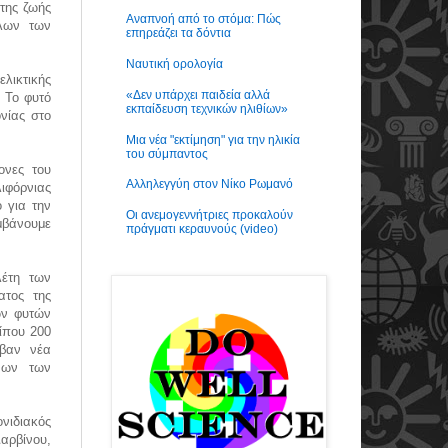
 της ζωής
Αναπνοή από το στόμα: Πώς
λων των
επηρεάζει τα δόντια
Ναυτική ορολογία
ελικτικής
«Δεν υπάρχει παιδεία αλλά
 Το φυτό
εκπαίδευση τεχνικών ηλιθίων»
νίας στο
Μια νέα "εκτίμηση" για την ηλικία
του σύμπαντος
ονες του
Αλληλεγγύη στον Νίκο Ρωμανό
λιφόρνιας
ο για την
Οι ανεμογεννήτριες προκαλούν
μβάνουμε
πράγματι κεραυνούς (video)
λέτη των
ατος της
ων φυτών
ίπου 200
αβαν νέα
νων των
νιδιακός
Δαρβίνου,