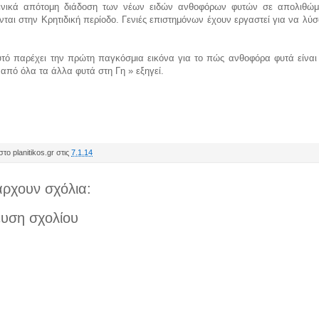
ενικά απότομη διάδοση των νέων ειδών ανθοφόρων φυτών σε απολιθώ
ται στην Κρητιδική περίοδο. Γενιές επιστημόνων έχουν εργαστεί για να λύ
υτό παρέχει την πρώτη παγκόσμια εικόνα για το πώς ανθοφόρα φυτά είναι 
 από όλα τα άλλα φυτά στη Γη » εξηγεί.
το planitikos.gr στις
7.1.14
ρχουν σχόλια:
υση σχολίου