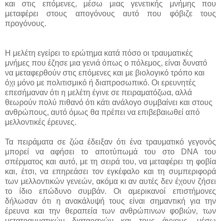
και στις επόμενες, μέσω μιας γενετικής μνήμης που
μεταφέρει στους απογόνους αυτό που φόβιζε τους
προγόνους.
Η μελέτη εγείρει το ερώτημα κατά πόσο οι τραυματικές
μνήμες που έζησε μια γενιά όπως ο πόλεμος, είναι δυνατό
να μεταφερθούν στις επόμενες και με βιολογικό τρόπο και
όχι μόνο με πολιτισμικό ή διαπροσωπικό. Οι ερευνητές
επεσήμαναν ότι η μελέτη έγινε σε πειραματόζωα, αλλά
θεωρούν πολύ πιθανό ότι κάτι ανάλογο συμβαίνει και στους
ανθρώπους, αυτό όμως θα πρέπει να επιβεβαιωθεί από
μελλοντικές έρευνες.
Τα πειράματα σε ζώα έδειξαν ότι ένα τραυματικό γεγονός
μπορεί να αφήσει το αποτύπωμά του στο DNA του
σπέρματος και αυτό, με τη σειρά του, να μεταφέρει τη φοβία
και, έτσι, να επηρεάσει τον εγκέφαλο και τη συμπεριφορά
των μελλοντικών γενεών, ακόμα κι αν αυτές δεν έχουν ζήσει
το ίδιο επώδυνο συμβάν. Οι αμερικανοί επιστήμονες
δήλωσαν ότι η ανακάλυψή τους είναι σημαντική για την
έρευνα και την θεραπεία των ανθρώπινων φοβιών, των
μετατραυματικών διαταραχών και τους άγχους, μέσω