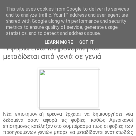
This site uses cookies from Google to deliver its services
and to analyze traffic. Your IP address and user-agent are
shared with Google along with performance and security
metrics to ensure quality of service, generate usage
statistics, and to detect and address abuse.
▼
LEARN MORE
GOT IT
Η φοβία είναι κληρονομική και
μεταδίδεται από γενιά σε γενιά
Νέα επιστημονική έρευνα έρχεται να δημιουργήσει νέα
δεδομένα όσον αφορά τις φοβίες, καθώς Αμερικανοί
επιστήμονες κατέληξαν στο συμπέρασμα πως οι φοβίες των
προηγούμενων γενιών μπορεί να μεταδίδονται ενστικτωδώς