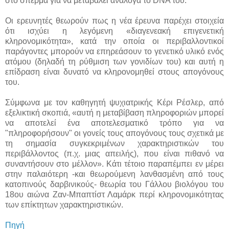
στο σπέρμα για να μεταβάλει ανάλογα το DNA του.
Οι ερευνητές θεωρούν πως η νέα έρευνα παρέχει στοιχεία
ότι ισχύει η λεγόμενη «διαγενεακή επιγενετική
κληρονομικότητα», κατά την οποία οι περιβαλλοντικοί
παράγοντες μπορούν να επηρεάσουν το γενετικό υλικό ενός
ατόμου (δηλαδή τη ρύθμιση των γονιδίων του) και αυτή η
επίδραση είναι δυνατό να κληρονομηθεί στους απογόνους
του.
Σύμφωνα με τον καθηγητή ψυχιατρικής Κέρι Ρέσλερ, από
εξελικτική σκοπιά, «αυτή η μεταβίβαση πληροφοριών μπορεί
να αποτελεί ένα αποτελεσματικό τρόπο για να
"πληροφορήσουν" οι γονείς τους απογόνους τους σχετικά με
τη σημασία συγκεκριμένων χαρακτηριστικών του
περιβάλλοντος (π.χ. μιας απειλής), που είναι πιθανό να
συναντήσουν στο μέλλον». Κάτι τέτοιο παραπέμπει εν μέρει
στην παλαιότερη -και θεωρούμενη λανθασμένη από τους
κατοπινούς δαρβινικούς- θεωρία του Γάλλου βιολόγου του
18ου αιώνα Ζαν-Μπαπτίστ Λαμάρκ περί κληρονομικότητας
των επίκτητων χαρακτηριστικών.
Πηγή