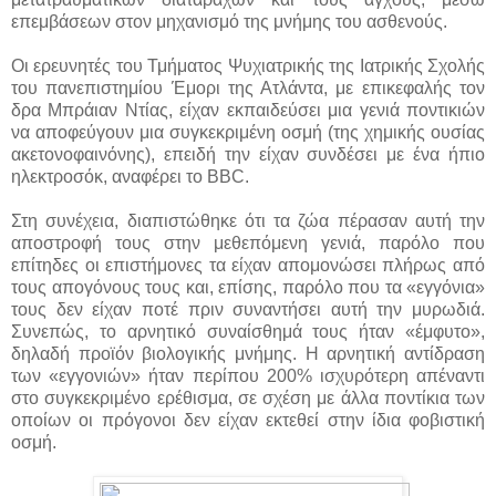
επεμβάσεων στον μηχανισμό της μνήμης του ασθενούς.
Οι ερευνητές του Τμήματος Ψυχιατρικής της Ιατρικής Σχολής
του πανεπιστημίου Έμορι της Ατλάντα, με επικεφαλής τον
δρα Μπράιαν Ντίας, είχαν εκπαιδεύσει μια γενιά ποντικιών
να αποφεύγουν μια συγκεκριμένη οσμή (της χημικής ουσίας
ακετονοφαινόνης), επειδή την είχαν συνδέσει με ένα ήπιο
ηλεκτροσόκ, αναφέρει το BBC.
Στη συνέχεια, διαπιστώθηκε ότι τα ζώα πέρασαν αυτή την
αποστροφή τους στην μεθεπόμενη γενιά, παρόλο που
επίτηδες οι επιστήμονες τα είχαν απομονώσει πλήρως από
τους απογόνους τους και, επίσης, παρόλο που τα «εγγόνια»
τους δεν είχαν ποτέ πριν συναντήσει αυτή την μυρωδιά.
Συνεπώς, το αρνητικό συναίσθημά τους ήταν «έμφυτο»,
δηλαδή προϊόν βιολογικής μνήμης. Η αρνητική αντίδραση
των «εγγονιών» ήταν περίπου 200% ισχυρότερη απέναντι
στο συγκεκριμένο ερέθισμα, σε σχέση με άλλα ποντίκια των
οποίων οι πρόγονοι δεν είχαν εκτεθεί στην ίδια φοβιστική
οσμή.