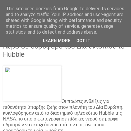
This site uses cookies from Google to deliver its services
and to analyze traffic. Your IP address and user-agent are
shared with Google along with performance and security
metrics to ensure quality of service, generate usage
statistics, and to detect and address abuse.
▼
LEARN MORE
GOT IT
Νερό σε δορυφόρο του Δία εντόπισε το
Hubble
Οι πρώτες ενδείξεις για
πιθανότητα ύπαρξης ζωής στον πλανήτη του Δία Ευρώπη,
κυκλοφόρησαν από το διαστημικό τηλεσκόπιο Hubble της
NASA, το οποίο φωτογράφησε πίδακες νερού σε μορφή
υδρατμών να εκτοξεύονται από την επιφάνεια του
δορυφόρου του Δία, Ευρώπη.