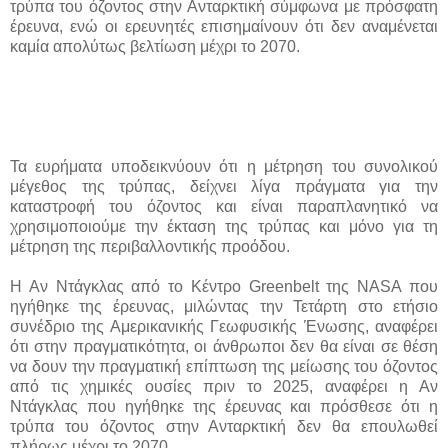
τρύπα του όζοντος στην Ανταρκτική σύμφωνα με πρόσφατη
έρευνα, ενώ οι ερευνητές επισημαίνουν ότι δεν αναμένεται
καμία απολύτως βελτίωση μέχρι το 2070.
Τα ευρήματα υποδεικνύουν ότι η μέτρηση του συνολικού
μέγεθος της τρύπας, δείχνει λίγα πράγματα για την
καταστροφή του όζοντος και είναι παραπλανητικό να
χρησιμοποιούμε την έκταση της τρύπας και μόνο για τη
μέτρηση της περιβαλλοντικής προόδου.
Η Αν Ντάγκλας από το Κέντρο Greenbelt της NASA που
ηγήθηκε της έρευνας, μιλώντας την Τετάρτη στο ετήσιο
συνέδριο της Αμερικανικής Γεωφυσικής Ένωσης, αναφέρει
ότι στην πραγματικότητα, οι άνθρωποι δεν θα είναι σε θέση
να δουν την πραγματική επίπτωση της μείωσης του όζοντος
από τις χημικές ουσίες πριν το 2025, αναφέρει η Αν
Ντάγκλας που ηγήθηκε της έρευνας και πρόσθεσε ότι η
τρύπα του όζοντος στην Ανταρκτική δεν θα επουλωθεί
πλήρως μέχρι το 2070 .