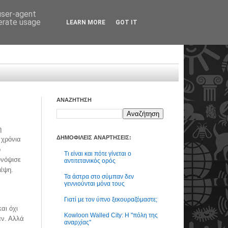
 user-agent
nerate usage
LEARN MORE
GOT IT
ΑΝΑΖΗΤΗΣΗ
η
ΔΗΜΟΦΙΛΕΙΣ ΑΝΑΡΤΗΣΕΙΣ:
 χρόνια
ο
Τι είναι και πότε γίνεται ο
υνόψισε
αντιτετανικός ορός
κέψη.
Τα άστρα στο σύμπαν δεν
γεννιούνται μόνα τους
Γιατί με τον ύπνο ξεκουραζόμαστε;
αι όχι
Kowloon Walled City: Η "πόλη της
αν. Αλλά
αναρχίας"