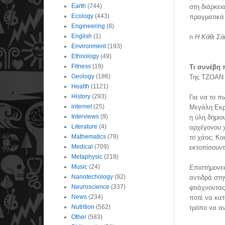
Earth
(744)
στη διάρκει
Ecology
(443)
πραγµατικά 
Engineering
(8)
English
(1)
n
Η Κάθι Σά
Environment
(193)
Ethnology
(49)
Fitness
(19)
Τι συνέβη 
Geology
(186)
Της ΤΖΟΑ
Health
(1121)
History
(293)
Για να το π
internet
(25)
Μεγάλη Εκρη
Interviews
(9)
η ύλη δηµιο
Literature
(4)
αρχέγονου χ
Mathematics
(79)
το χάος; Κο
Medical
(709)
εκτοπίσουν
Metaphysic
(219)
Music
(24)
Επιστήµονες
Nanotechology
(92)
αντιδρά στ
Neuroscience
(337)
φτιάχνοντας
News
(234)
ποτέ να κα
Nutrition
(562)
τρόπο να α
Other
(583)