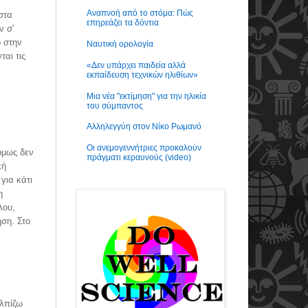
Αναπνοή από το στόμα: Πώς
στα
επηρεάζει τα δόντια
ν σ'
ο στην
Ναυτική ορολογία
αι τις
«Δεν υπάρχει παιδεία αλλά
εκπαίδευση τεχνικών ηλιθίων»
Μια νέα "εκτίμηση" για την ηλικία
του σύμπαντος
Αλληλεγγύη στον Νίκο Ρωμανό
Οι ανεμογεννήτριες προκαλούν
 όµως δεν
πράγματι κεραυνούς (video)
κή
για κάτι
η
λου,
ηση. Στο
Ελπίζω