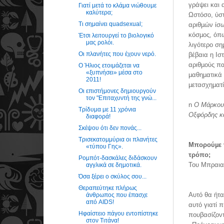
γράψει και 
Γιατί μετά το κλάμα νιώθουμε
καλύτερα;
Ωστόσο, ύστ
Τι σημαίνει quadsexual;
αριθµών ίσω
κόσµος, όπω
Έτσι λειτουργεί το βιολογικό
μας ρολόι.
λιγότερο ση
Οι πλανήτες που έχουν νερό.
βέβαια η Ιστ
αριθµούς πα
Ο Ήλιος ετοιμάζεται να
«ξυπνήσει» μέσα στο
µαθηµατικά 
2011!
µετασχηµατί
Οι επιστήμονες δημιουργούν
τον "Επιταχυντή της γνώ...
n
Ο Μάρκους
Τρίδυμα με 11 χρόνια
Οξφόρδης κα
διαφορά!
Σκέψου ότι δεν πονάς...
Τρισεκατομμύρια οι πλανήτες
Μπορούµε ν
«τύπου Γης».
τρόπο;
Ρομπότ-δασκάλες διδάσκουν
Του Μπραι
αγγλικά σε δημοτικά.
Όσα ξέρει ο σκύλος σου...
Θεραπεύτηκε πλήρως
Αυτό θα ήτα
άνθρωπος που έπασχε
από AIDS!
αυτό γιατί 
Ηφαίστειο πάγου εντοπίστηκε
πουβασίζοντ
στον Τιτάνα!