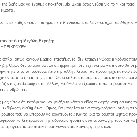
α της ζωής µας να έχουµε αποκτήσει µία µικρή έστω γεύση για το τι και ποιοι
είµαστε.
ικς είναι καθηγήτρια Επιστηµών
και Κοινωνίας στο Πανεπιστήµιο του
Μπρίστολ
πριν από τη Μεγάλη Εκρηξη;
Ν ΜΠΕΙΚΓΟΥΕΛ
ω απλά, όπως κάνουν µερικοί επιστήµονες, δεν υπήρχε χώρος ή χρόνος πριν
ξη. Οµως δεν µπορώ να πω ότι ηερώτηση δεν έχει νόηµα γιατί αυτό θα σήµα
υργήθηκε από το πουθενά. Από την άλλη πλευρά, αν προϋπήρχε κάποιο είδ
άους από το οποίο το χέρι του Θεού έπλασε το σύµπαν, τότεαπό πού προή
ιτάζοντας αντίστροφα στο µέλλον, θα ήθελα να ξέρωαν ποτέ τα ροµπότ θα
τους ανθρώπους.
 µας είπαν ότι κατάφεραν να φτιάξουν κάποιο είδος τεχνητής νοηµοσύνης π
ην εκδήλωση αισθηµάτων. Οµως, θα µπορέσουν να προχωρήσουν ακόµη περ
 ροµπότ που θα µπορούν να ερωτεύονται; Και τα ίδια τα ροµπότ µήπως πρόκ
ταφέρουν να ξεπεράσουν την αδυναµία φυσικής αναπαραγωγής τους και να 
ναπαράγουν τα συστατικά τους γεννώντας καινούργια µοντέλα;