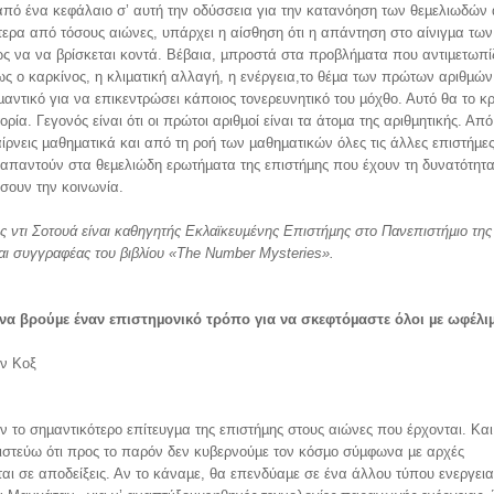
από ένα κεφάλαιο σ’ αυτή την οδύσσεια για την κατανόηση των θεµελιωδών
ερα από τόσους αιώνες, υπάρχει η αίσθηση ότι η απάντηση στο αίνιγµα τω
ς να να βρίσκεται κοντά. Βέβαια, µπροστά στα προβλήµατα που αντιµετωπίζ
ς ο καρκίνος, η κλιµατική αλλαγή, η ενέργεια,το θέµα των πρώτων αριθµών 
µαντικό για να επικεντρώσει κάποιος τονερευνητικό του µόχθο. Αυτό θα το κρ
ορία. Γεγονός είναι ότι οι πρώτοι αριθµοί είναι τα άτοµα της αριθµητικής. Από
ίρνεις µαθηµατικά και από τη ροή των µαθηµατικών όλες τις άλλες επιστήµες
απαντούν στα θεµελιώδη ερωτήµατα της επιστήµης που έχουν τη δυνατότητ
σουν την κοινωνία.
 ντι Σοτουά είναι καθηγητής
Εκλαϊκευµένης Επιστήµης στο Πανεπιστήµιο
της
ι συγγραφέας του βιβλίου
«Τhe Number Mysteries».
α βρούµε έναν επιστηµονικό τρόπο για να σκεφτόµαστε όλοι µε ωφέλι
αν Κοξ
ν το σηµαντικότερο επίτευγµα της επιστήµης στους αιώνες που έρχονται. Και
πιστεύω ότι προς το παρόν δεν κυβερνούµε τον κόσµο σύµφωνα µε αρχές
αι σε αποδείξεις. Αν το κάναµε, θα επενδύαµε σε ένα άλλου τύπου ενεργει