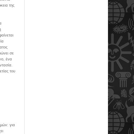
κεια της
α
η
φαίνεται
ία
ατος
ιώνει σε
νο, ένα
ντασία.
ετίας του
µών: για
ει