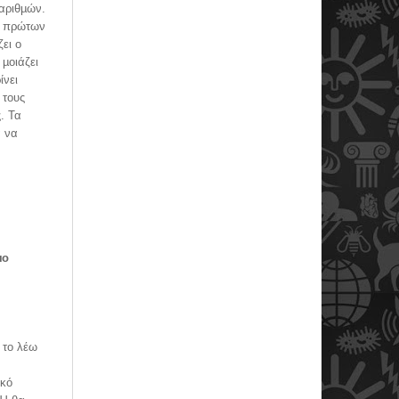
 αριθµών.
ν πρώτων
ει ο
µοιάζει
ίνει
 τους
. Τα
α να
µο
 το λέω
ακό