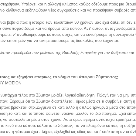
στερέψουν. Υπάρχει και η αλλαγή κλίµατος καθώς οδεύουµε προς µια θερµό
ένο κίνδυνονα εκδηλωθούν νέες συγκρούσεις και να προκύψουν σοβαρές απε
ίναι βέβαια πως η ιστορία των τελευταίων 50 χρόνων µάς έχει δείξει ότι δεν 
α συναποφασίζουµε και να δρούµε από κοινού. Αντ’ αυτού, ανταγωνιζόµαστε
πρέπει ν’ αναθεωρήσουµε κάποιες αρχές και να ευνοήσουµε τη συνεργασία 
κών επιστηµών για να αντιµετωπίσουµε τις δυσκολίες που έρχονται.
λστον προεδρεύει
των µελετών
της Βασιλικής Εταιρείας
για τον άνθρωπο και
.
οιος να εξηγήσει επαρκώς το νόηµα του άπειρου Σύµπαντος;
ΟΥ ΜΟΣΊΟΝ
δενυπάρχει τέλος στο Σύµπαν µοιάζει λογικάαδιανόητη. Πώςγίνεται να µην υ
παν; Ξέρουµε ότι το Σύµπαν διαστέλλεται, όµως µέσα σε τι συµβαίνει αυτή η
ήπως βρίσκεται στριµωγµένο σε κάτι άλλο ή απλώς τριγυρνά µέσα στο τίποτ
ωση,το κάτι και το τίποτα φαίνεται ναείναι µάλλον το ίδιο πράγµα. Εχει ειπωθ
 να συστέλλεται µέσα στον χρόνο. Αυτό όµως εγείρει αντίστοιχα ερωτήµατα.
 το κενό που κάποτε κάλυπτε το Σύµπαν; Για να ελαφρύνω κάπως τη συζήτ
ρω αν η γάταµου έχει πλήρως εξελιχθεί ως είδος και κατ’ επέκταση αν οι ά