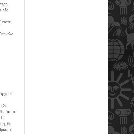
τερη
ιλές.
είµαστε
.
θετικών
πάρχουν
α;Σε
εί ότι το
Τι
ηση, θα
νθρωποι