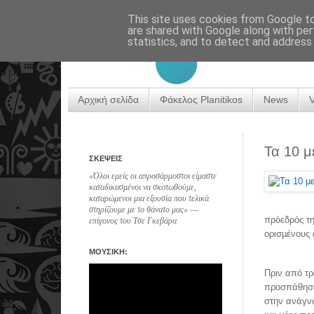
This site uses cookies from Google to 
are shared with Google along with per
statistics, and to detect and address
Αρχική σελίδα
Φάκελος Planitikos
News
Τα 10 μ
ΣΚΕΨΕΙΣ
«Όλοι εμείς οι απροσάρμοστοι είμαστε
καταδικασμένοι να σκοτωθούμε,
καταρώμενοι μια εξουσία που τελικά
στηρίζουμε με το θάνατο μας» ―
πρόεδρός τη
επίγονος του Τσε Γκεβάρα
ορισµένους 
ΜΟΥΣΙΚΗ:
Πριν από τρ
προσπάθησε 
στην ανάγν