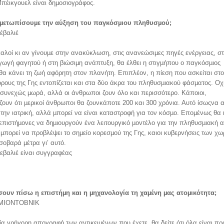
πέικγουελ είναι δηµοσιογράφος.
ιµετωπίσουµε την αύξηση του παγκόσµιου πληθυσµού;
σέβαλιέ
αλοί κι αν γίνουµε στην ανακύκλωση, στις ανανεώσιµες πηγές ενέργειας, σ
ωγή φαγητού ή στη βιώσιµη ανάπτυξη, θα έλθει η στιγµήπου ο παγκόσµιος
α κάνει τη ζωή αφόρητη στον πλανήτη. Επιπλέον, η πίεση που ασκείται στ
ρους της Γης εντοπίζεται και στα δύο άκρα του πληθυσµιακού φάσµατος. Οχ
 συνεχώς µωρά, αλλά οι άνθρωποι ζουν όλο και περισσότερο. Κάποιοι,
ζουν ότι µερικοί άνθρωποι θα ζουνκάποτε 200 και 300 χρόνια. Αυτό ίσωςνα 
 την ιατρική, αλλά µπορεί να είναι καταστροφή για τον κόσµο. Εποµένως θα
επιστήµονες να δηµιουργούν ένα λειτουργικό µοντέλο για την πληθυσµιακή 
 µπορεί να προβλέψει το σηµείο κορεσµού της Γης, καιοι κυβερνήσεις των χ
οβαρά µέτρα γι’ αυτό.
Σεβαλιέ είναι συγγραφέας
ουν πίσω η επιστήµη και η µηχανολογία τη χαµένη µας ατοµικότητα;
 ΜΙΟΝΤΟΒΝΙΚ
ία γρήγορη απογραφή των αντικειµένων που έχετε, θα δείτε ότι όλα είναι πρ