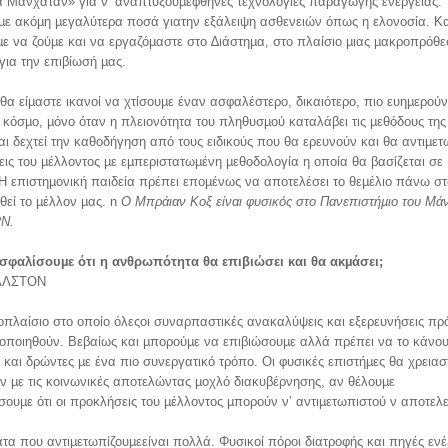
 Μανχάταν» για ν’ αναπτύξουµεφθηνές τεχνολογίες παραγωγής ενέργειας.
ε ακόµη µεγαλύτερα ποσά γιατην εξάλειψη ασθενειών όπως η ελονοσία. Κα
ε να ζούµε και να εργαζόµαστε στο ∆ιάστηµα, στο πλαίσιο µιας µακροπρόθ
για την επιβίωσή µας.
 θα είµαστε ικανοί να χτίσουµε έναν ασφαλέστερο, δικαιότερο, πιο ευηµερούν
ό κόσµο, µόνο όταν η πλειονότητα του πληθυσµού καταλάβει τις µεθόδους της
αι δεχτεί την καθοδήγηση από τους ειδικούς που θα ερευνούν και θα αντιµετ
εις του µέλλοντος µε εµπεριστατωµένη µεθοδολογία η οποία θα βασίζεται σε
 Η επιστηµονική παιδεία πρέπει εποµένως να αποτελέσει το θεµέλιο πάνω στ
θεί το µέλλον µας. n
Ο Μπράιαν Κοξ είναι φυσικός στο Πανεπιστήµιο
του Μά
RN.
σφαλίσουµε ότι η ανθρωπότητα θα επιβιώσει και θα ακµάσει;
ΣΆΛΣΤΟΝ
τοπλαίσιο στο οποίο όλεςοι συναρπαστικές ανακαλύψεις και εξερευνήσεις πρό
οποιηθούν. Βεβαίως και µπορούµε να επιβιώσουµε αλλά πρέπει να το κάνο
 και δρώντες µε ένα πιο συνεργατικό τρόπο. Οι φυσικές επιστήµες θα χρειασ
 µε τις κοινωνικές αποτελώντας µοχλό διακυβέρνησης, αν θέλουµε
ουµε ότι οι προκλήσεις του µέλλοντος µπορούν ν’ αντιµετωπιστού ν αποτελ
α που αντιµετωπίζουµεείναι πολλά. Φυσικοί πόροι διατροφής και πηγές ενέ