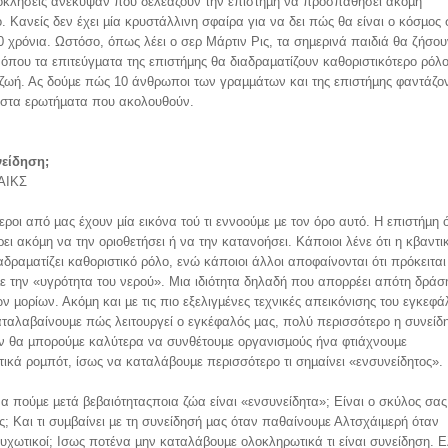
ροκλήσεις ανέκυψαν που δελεάζουν την επιστήµη να προσπαθήσει ακόµη
. Κανείς δεν έχει µία κρυστάλλινη σφαίρα για να δει πώς θα είναι ο κόσµος 
 χρόνια. Ωστόσο, όπως λέει ο σερ Μάρτιν Ρις, τα σηµερινά παιδιά θα ζήσου
όπου τα επιτεύγµατα της επιστήµης θα διαδραµατίζουν καθοριστικότερο ρόλ
ζωή. Ας δούµε πώς 10 άνθρωποι των γραµµάτων και της επιστήµης φαντάζοντ
 στα ερωτήµατα που ακολουθούν.
νείδηση;
ΑΙΚΣ
εροι από µας έχουν µία εικόνα τού τι εννοούµε µε τον όρο αυτό. Η επιστήµη
ρει ακόµη να την οριοθετήσει ή να την κατανοήσει. Κάποιοι λένε ότι η κβαντι
αδραµατίζει καθοριστικό ρόλο, ενώ κάποιοι άλλοι αποφαίνονται ότι πρόκειται 
µε την «υγρότητα του νερού». Μια ιδιότητα δηλαδή που απορρέει απότη δράσ
 µορίων. Ακόµη και µε τις πιο εξελιγµένες τεχνικές απεικόνισης του εγκεφά
αταλαβαίνουµε πώς λειτουργεί ο εγκέφαλός µας, πολύ περισσότερο η συνείδ
αν θα µπορούµε καλύτερα να συνθέτουµε οργανισµούς ήνα φτιάχνουµε
ικά ροµπότ, ίσως να καταλάβουµε περισσότερο τι σηµαίνει «ενσυνείδητος».
 πούµε µετά βεβαιότηταςποια ζώα είναι «ενσυνείδητα»; Είναι ο σκύλος σας
ς; Και τι συµβαίνει µε τη συνείδησή µας όταν παθαίνουµε Αλτσχάιµερή όταν
υχωτικοί; Ισως ποτένα µην καταλάβουµε ολοκληρωτικά τι είναι συνείδηση. 