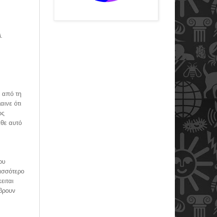
.
 από τη
ινε ότι
ος
λθε αυτό
ου
ισσότερο
ειται
βρουν