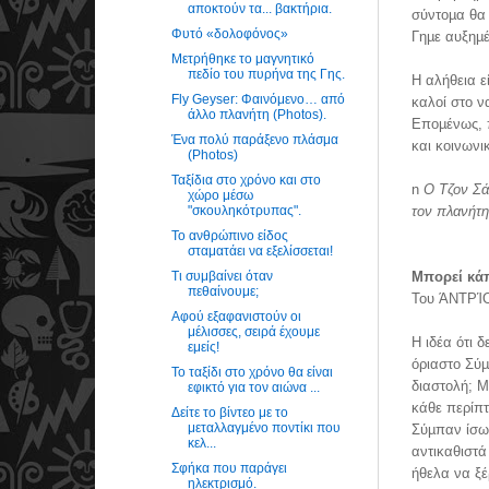
αποκτούν τα... βακτήρια.
σύντοµα θα 
Φυτό «δολοφόνος»
Γηµε αυξηµ
Μετρήθηκε το μαγνητικό
πεδίο του πυρήνα της Γης.
Η αλήθεια ε
Fly Geyser: Φαινόμενο… από
καλοί στο ν
άλλο πλανήτη (Photos).
Εποµένως, 
Ένα πολύ παράξενο πλάσμα
και κοινωνι
(Photos)
Ταξίδια στο χρόνο και στο
n
Ο Τζον Σά
χώρο μέσω
"σκουληκότρυπας".
τον
πλανήτη
Το ανθρώπινο είδος
σταματάει να εξελίσσεται!
Τι συμβαίνει όταν
Μπορεί κάπ
πεθαίνουμε;
Του ΆΝΤΡΊ
Αφού εξαφανιστούν οι
μέλισσες, σειρά έχουμε
Η ιδέα ότι 
εμείς!
όριαστο Σύµ
Το ταξίδι στο χρόνο θα είναι
διαστολή; Μ
εφικτό για τον αιώνα ...
κάθε περίπτ
Δείτε το βίντεο με το
μεταλλαγμένο ποντίκι που
Σύµπαν ίσως
κελ...
αντικαθιστά
Σφήκα που παράγει
ήθελα να ξέ
ηλεκτρισμό.