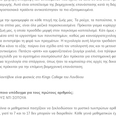
αγωγής. Αυτό είναι αποτέλεσµα της βιοµηχανικής επανάστασης κατά τη διάρ
ργοστασιακά προϊόντα αντικατέστησαν τα πιο εξατοµικευµένα.
ε την οµοιοµορφία σε κάθε πτυχή της ζωής µας. Τα ρούχα, τα παπούτσια, τ
 τα σπίτια µας, είναι όλα µαζικά παρασκευασµένα. Πρόκειται γιαµια κυρίαρχ
ζωή µας, η οποία προσδίδει µορφή στον παγκόσµιο καπιταλισµό. Κάτι όµως 
µέσα από τα εργαστήρια των πανεπιστηµίων, καθώς µια καινούργιατεχνολογ
α αντιστρέψει τη φορά των πραγµάτων. Η τεχνολογία αυτή λέγεται τρισδιάστ
Και κάνει το εξής: παίρνει ένα σχέδιο από τον υπολογιστή σας και το µετουσ
αντικείµενο. Πατάςτο «print» και εµφανίζεταιένα ζευγάρι γυαλιά, ένα τηλέφω
αχτυλίδι για το αγαπηµένο σουπρόσωπο! ∆εν πρόκειται για επιστηµονική φα
ια τεχνολογία στα σπάργανα, όπως ήταν τα κοµπιούτερ στις αρχές της δεκα
 πρόκειται για την επόµενη βιοµηχανική επανάσταση;
οντόβνικ είναι
φυσικός στο Kings
College του Λονδίνου
ποιο υπόδειγµα για τους πρώτους αριθµούς;
ΥΣ ΝΤΙ ΣΟΤΟΥΑ
ρόνια οι µαθηµατικοί πασχίζουν να ξεκλειδώσουν το µυστικό τωνπρώτων αριθ
 γιατί το 7 και το 17 δεν µπορούν να διαιρεθούν. Κάθε γενιά µαθηµατικών έχ