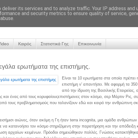
deliver its services and to analyze traffic. Your IP address and
formance and security metrics to ensure quality of service, ge
 abuse.
Video
Καιρός
Στατιστικά Γης
Επικοινωνία
εγάλα ερωτήματα της επιστήμης.
Είναι τα 10 ερωτήµατα στα οποία πρέπει 
επιστήµη ν' απαντήσει. Με αφορµή τα 350
από την ίδρυση της Βασιλικής Εταιρείας, 
ς και ένας από τους κορυφαίουςεπιστήµονες στον κόσµο, σερ Μάρτιν Ρις, σ
από τους προβληµατισµούς που ταλανίζουν εδώ και καιρό την ανθρώπινη σ
εισήµισι αιώνες, όταν ακόµη η Γη ήταν terra incognita, µια οµάδα ανθρώπων
να κατανοήσει τον κόσµο στηριζόµενη στην παρατήρηση και την απόδειξη κ
ωση αρχαίων κειµένων. Πρόοδοι σηµειώθηκαν πολλές. Γνώσεις κατακτήθηκ