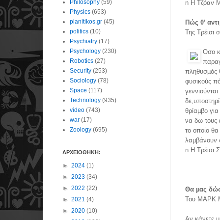
Philosophy
(59)
n Η Τζόαν Μ
Physics
(653)
planitikos.gr
(45)
Πώς θ’ αντ
politics
(10)
Της Τρέισι 
Psychiatry
(17)
Psychology
(230)
Οσο κ
Robotics
(27)
παραγ
Security
(253)
πληθυσµός θ
Sociology
(78)
φυσικούς πό
Space
(117)
γεννιούνται
Technology
(935)
δε,υποστηρί
video
(743)
θρίαµβο για
war
(17)
να δω τους 
Zoology
(695)
το οποίο θα
λαµβάνουν σ
n Η Τρέισι 
ΑΡΧΕΙΟΘΗΚΗ:
►
2024
(1)
►
2023
(34)
►
2022
(22)
Θα µας δώσ
Του ΜΑΡΚ
►
2021
(4)
►
2020
(10)
Αν κάνετε µ