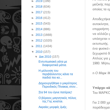
►
2019
(199)
µαζικής παρ
►
2018
(634)
οποίας τα ε
►
2017
(215)
►
2016
(412)
Αποδεχτήκαµ
►
2015
(543)
αυτοκίνητα,
επιρροήστη 
►
2014
(886)
να αλλάζει 
►
2013
(1668)
υπόσχεται ν
►
2012
(1020)
εκτυπωτής. 
►
2011
(1434)
ένα φυσικό 
▼
2010
(157)
ξεχωριστό δ
▼
Δεκ 2010
(157)
Απλώς για µ
Eντυπωσιακή γάτα με
1980. Μήπως
διαφορετικά μάτια.
Η μόλυνση του
n
Ο Μαρκ Μι
περιβάλλοντος κάνει τα
παιδιά πιο κο...
Δημιουργήθηκε ο μικρότερος
Περιοδικός Πίνακας στον...
Υπάρχει κά
Στα 94 του έγινε πατέρας!
Του ΜΑΡΚΟ
Ο βόρειος μαγνητικός πόλος
της Γης κινείται.
Για 2.000 χ
Ακραίες μορφές ζωής.
παράδειγµα,