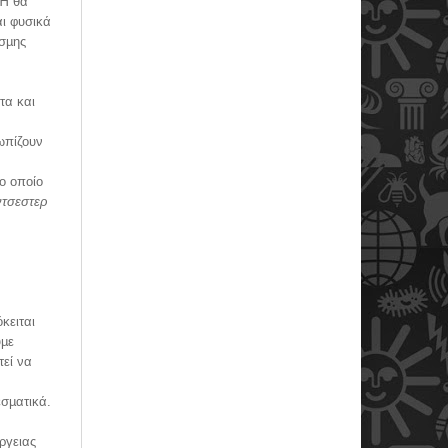
 Ή θα
ι φυσικά
εσµης
τα και
ωπίζουν
ο οποίο
ντσεστερ
κειται
υµε
τεί να
εσµατικά.
ργειας