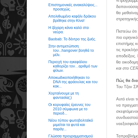
«Πρόγραµµα
Επιστημονικές ανακαλύψεις...
δαπανούσαµ
προσεχώς.
θα µαθαίναµ
Απολιθωμένο κεφάλι δράκου
στρατηγικής
βρέθηκε στην Κίνα!
Η ζάχαρη κάνει καλό στα
Πιστεύω ότι
νεύρα.
πιο ειρηνικ
Baobab: Το δέντρο της ζωής.
επιστήµης κ
Στην αντιμετώπιση
τις προκλήσ
του...hangover βοηθά το
μέλι.
αποδείξεις.
Περιοχή του εγκεφάλου
θα οικοδοµη
καθορίζει τον…αριθμό των
και στο CE
φίλων.
Αποκωδικοποιήθηκαν το
Πώς θα δια
DNA της φράουλας και του
κακ...
Του Τζον 
Χορταίνουμε με τη
φαντασία(;)
Αυτό είναι 
Οι κορυφαίες έρευνες του
να πραγµατ
2010 σύμφωνα με το
σκεφτόµενοι
περιοδ...
συνδυαστούν
Νέου τύπου φωτοβολταϊκό
ναεξασφαλίσ
μιμείται τα φυτά και
παράγ...
Ταπροβλήµατ
Γλώσσα προγραμματισμού