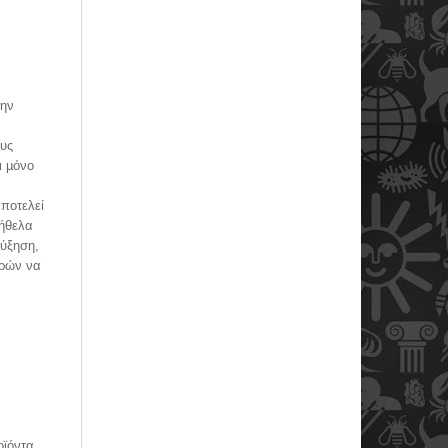
την
ους
ι µόνο
αποτελεί
 ήθελα
αύξηση,
ωρών να
οϊόντα