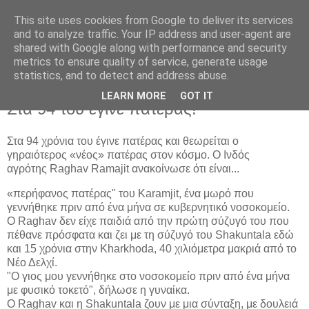
This site uses cookies from Google to deliver its services
and to analyze traffic. Your IP address and user-agent are
shared with Google along with performance and security
metrics to ensure quality of service, generate usage
statistics, and to detect and address abuse.
▼
LEARN MORE
GOT IT
Στα 94 του έγινε πατέρας!
Στα 94 χρόνια του έγινε πατέρας και θεωρείται ο
γηραιότερος «νέος» πατέρας στον κόσμο. Ο Ινδός
αγρότης Raghav Ramajit ανακοίνωσε ότι είναι...
«περήφανος πατέρας" του Karamjit, ένα μωρό που
γεννήθηκε πριν από ένα μήνα σε κυβερνητικό νοσοκομείο.
Ο Raghav δεν είχε παιδιά από την πρώτη σύζυγό του που
πέθανε πρόσφατα και ζει με τη σύζυγό του Shakuntala εδώ
και 15 χρόνια στην Kharkhoda, 40 χιλιόμετρα μακριά από το
Νέο Δελχί.
"Ο γιος μου γεννήθηκε στο νοσοκομείο πριν από ένα μήνα
με φυσικό τοκετό", δήλωσε η γυναίκα.
Ο Raghav και η Shakuntala ζουν με μια σύνταξη, με δουλειά