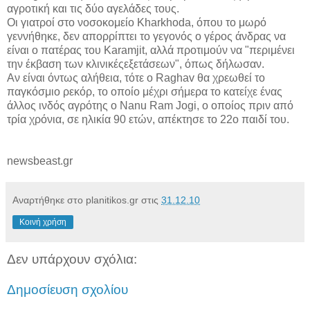
αγροτική και τις δύο αγελάδες τους.
Οι γιατροί στο νοσοκομείο Kharkhoda, όπου το μωρό
γεννήθηκε, δεν απορρίπτει το γεγονός ο γέρος άνδρας να
είναι ο πατέρας του Karamjit, αλλά προτιμούν να "περιμένει
την έκβαση των κλινικέςεξετάσεων", όπως δήλωσαν.
Αν είναι όντως αλήθεια, τότε ο Raghav θα χρεωθεί το
παγκόσμιο ρεκόρ, το οποίο μέχρι σήμερα το κατείχε ένας
άλλος ινδός αγρότης ο Nanu Ram Jogi, ο οποίος πριν από
τρία χρόνια, σε ηλικία 90 ετών, απέκτησε το 22ο παιδί του.
newsbeast.gr
Αναρτήθηκε στο planitikos.gr στις
31.12.10
Κοινή χρήση
Δεν υπάρχουν σχόλια:
Δημοσίευση σχολίου