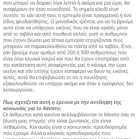
που μπορεί να διαρκεί λίγα λεπτά ή ακόμα και μια ώρα, θα
αναφέρουν ότι ήταν συνειδητοί. Το σημείο κλειδί είναι
λοιπόν, το εάν αυτή τους η εμπειρία είναι πραγματική ή ένα
είδος ψευδαίσθησης. Ο μοναδικός τρόπος για να το βρούμε
αυτό είναι να υπάρχουν εικόνες που να είναι ορατές μόνο
από το ταβάνι και από πουθενά αλλού, γιατί οι άνθρωποι
που έχουν βιώσει μια τέτοια εμπειρία ισχυρίζονται πως
μπορούν να παρακολουθούν τα πάντα από το ταβάνι. Έτσι,
εάν βρούμε έναν αριθμό από 200 ή 300 ανθρώπους που
είναι όλοι κλινικά νεκροί και που θα έχουν επιστρέψει από
την κατάσταση αυτή αναφέροντάς μας τι κάναμε την ώρα
εκείνη και εάν επίσης έχουν καταφέρει να δουν τις εικόνες
αυτές, αυτό θα επιβεβαιώσει το ότι η συνείδηση
εξακολουθούσε να υπάρχει ακόμα και όταν ο εγκέφαλος δεν
λειτουργούσε.
Πως σχετίζεται αυτή η έρευνα με την αντίληψη της
κοινωνίας για το θάνατο;
Οι άνθρωποι κατά κανόνα αντιλαμβάνονται το θάνατο σαν τη
βίωση μιας στιγμής: είτε είσαι ζωντανός, είτε είσαι
πεθαμένος. Και αυτός είναι ο κοινωνικός προσδιορισμός
που έχουμε. Αλλά ο κλινικός προσδιορισμός που