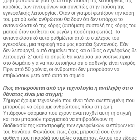
χρησιμοποιούμε βασίζεται στην παύση της λειτουργίας της
καρδιάς, των πνευμόνων και συνεπώς στην παύση της
εγκεφαλικής λειτουργίας. Όταν οι γιατροί φωτίζουν την κόρη
του ματιού ενός ανθρώπου θα δουν ότι δεν υπάρχει το
αντανακλαστικό της κόρης (αυτόματη συστολή της κόρης του
ματιού όταν εκτίθεται σε μεγάλη ποσότητα φωτός). Το
αντανακλαστικό αυτό ρυθμίζεται από το στέλεχος του
εγκεφάλου, μια περιοχή που μας κρατάει ζωντανούς. Εάν
δεν λειτουργεί, αυτό σημαίνει πως και ο ίδιος ο εγκέφαλος δε
λειτουργεί. Σ' αυτό το σημείο θα καλούσα μια νοσηλεύτρια
στο δωμάτιο για να πιστοποιήσω ότι ο ασθενής είναι νεκρός.
Πριν από 50 χρόνια, οι άνθρωποι δεν μπορούσαν να
επιβιώσουν μετά από αυτό το σημείο.
Πως αντικρούεται από την τεχνολογία η αντίληψη ότι ο
θάνατος είναι μια στιγμή;
Σήμερα έχουμε τεχνολογία που είναι τόσο ανεπτυγμένη που
μπορούμε να φέρουμε ανθρώπους πίσω στη ζωή.
Υπάρχουν φάρμακα που έχουν αναπτυχθεί αυτή τη στιγμή
και που μπορούν πραγματικά να επιβραδύνουν τη
διαδικασία της καταστροφής των εγκεφαλικών κυττάρων και
του θανάτου. Φαντάσου πως έχεις μπροστά σου έναν
ασθενή που η καρδιά του μόλις σταμάτησε. Αυτού του είδους