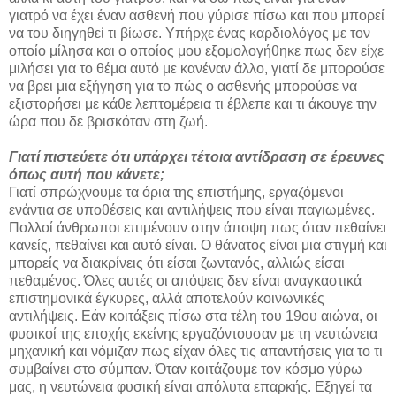
γιατρό να έχει έναν ασθενή που γύρισε πίσω και που μπορεί
να του διηγηθεί τι βίωσε. Υπήρχε ένας καρδιολόγος με τον
οποίο μίλησα και ο οποίος μου εξομολογήθηκε πως δεν είχε
μιλήσει για το θέμα αυτό με κανέναν άλλο, γιατί δε μπορούσε
να βρει μια εξήγηση για το πώς ο ασθενής μπορούσε να
εξιστορήσει με κάθε λεπτομέρεια τι έβλεπε και τι άκουγε την
ώρα που δε βρισκόταν στη ζωή.
Γιατί πιστεύετε ότι υπάρχει τέτοια αντίδραση σε έρευνες
όπως αυτή που κάνετε;
Γιατί σπρώχνουμε τα όρια της επιστήμης, εργαζόμενοι
ενάντια σε υποθέσεις και αντιλήψεις που είναι παγιωμένες.
Πολλοί άνθρωποι επιμένουν στην άποψη πως όταν πεθαίνει
κανείς, πεθαίνει και αυτό είναι. Ο θάνατος είναι μια στιγμή και
μπορείς να διακρίνεις ότι είσαι ζωντανός, αλλιώς είσαι
πεθαμένος. Όλες αυτές οι απόψεις δεν είναι αναγκαστικά
επιστημονικά έγκυρες, αλλά αποτελούν κοινωνικές
αντιλήψεις. Εάν κοιτάξεις πίσω στα τέλη του 19ου αιώνα, οι
φυσικοί της εποχής εκείνης εργαζόντουσαν με τη νευτώνεια
μηχανική και νόμιζαν πως είχαν όλες τις απαντήσεις για το τι
συμβαίνει στο σύμπαν. Όταν κοιτάζουμε τον κόσμο γύρω
μας, η νευτώνεια φυσική είναι απόλυτα επαρκής. Εξηγεί τα