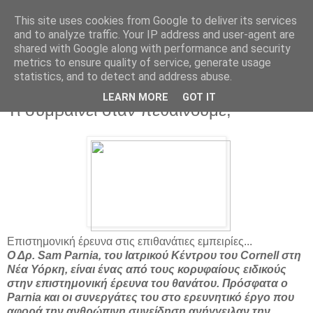
This site uses cookies from Google to deliver its services
and to analyze traffic. Your IP address and user-agent are
shared with Google along with performance and security
metrics to ensure quality of service, generate usage
statistics, and to detect and address abuse.
▼
LEARN MORE
GOT IT
Τι συμβαίνει όταν πεθαίνουμε;
Επιστημονική έρευνα στις επιθανάτιες εμπειρίες...
Ο Δρ. Sam Parnia, του Ιατρικού Κέντρου του Cornell στη
Νέα Υόρκη, είναι ένας από τους κορυφαίους ειδικούς
στην επιστημονική έρευνα του θανάτου. Πρόσφατα ο
Parnia και οι συνεργάτες του στο ερευνητικό έργο που
αφορά την ανθρώπινη συνείδηση ανήγγειλαν την