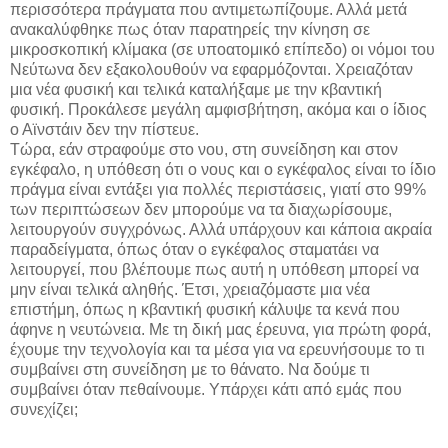
περισσότερα πράγματα που αντιμετωπίζουμε. Αλλά μετά
ανακαλύφθηκε πως όταν παρατηρείς την κίνηση σε
μικροσκοπική κλίμακα (σε υποατομικό επίπεδο) οι νόμοι του
Νεύτωνα δεν εξακολουθούν να εφαρμόζονται. Χρειαζόταν
μια νέα φυσική και τελικά καταλήξαμε με την κβαντική
φυσική. Προκάλεσε μεγάλη αμφισβήτηση, ακόμα και ο ίδιος
ο Αϊνστάιν δεν την πίστευε.
Τώρα, εάν στραφούμε στο νου, στη συνείδηση και στον
εγκέφαλο, η υπόθεση ότι ο νους και ο εγκέφαλος είναι το ίδιο
πράγμα είναι εντάξει για πολλές περιστάσεις, γιατί στο 99%
των περιπτώσεων δεν μπορούμε να τα διαχωρίσουμε,
λειτουργούν συγχρόνως. Αλλά υπάρχουν και κάποια ακραία
παραδείγματα, όπως όταν ο εγκέφαλος σταματάει να
λειτουργεί, που βλέπουμε πως αυτή η υπόθεση μπορεί να
μην είναι τελικά αληθής. Έτσι, χρειαζόμαστε μια νέα
επιστήμη, όπως η κβαντική φυσική κάλυψε τα κενά που
άφηνε η νευτώνεια. Με τη δική μας έρευνα, για πρώτη φορά,
έχουμε την τεχνολογία και τα μέσα για να ερευνήσουμε το τι
συμβαίνει στη συνείδηση με το θάνατο. Να δούμε τι
συμβαίνει όταν πεθαίνουμε. Υπάρχει κάτι από εμάς που
συνεχίζει;