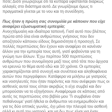
πότε; Διότι γνωρίζουμε ότι τα κύτταρα υφίστανται διαρκώς
αλλαγές στο διάστημα αυτό. Δε γνωρίζουμε όμως τι
πραγματικά γίνεται με το νου και τη συνείδηση.
Πως ήταν η πρώτη σας συνομιλία με κάποιον που είχε
αναφέρει εξωσωματική εμπειρία;
Ανοιχτόμυαλη και ιδιαίτερα ταπεινή. Γιατί αυτό που βλέπεις
πρώτα από όλα είναι ανθρώπους γνήσιους που δεν
αποζητούν κάποιου είδους δημοσιότητα ή προσοχή. Σε
πολλές περιπτώσεις δεν έχουν καν αναφέρει σε κανέναν
άλλον για την εμπειρία τους αυτή, γιατί φοβούνται για τη
γνώμη των άλλων. Έχω περίπου 500 περιπτώσεις
ανθρώπων που συνομίλησα μαζί τους από τότε που άρχισα
να ερευνώ το θέμα αυτό εδώ και 10 χρόνια. Οι εμπειρίες
χαρακτηρίζονται από συνοχή και συνέπεια και αληθοφάνεια
αυτών που περιγράφουν. Κατάφερα να μιλήσω με γιατρούς
και νοσηλευτές που ήταν παρόντες και που ανέφεραν πως οι
ασθενείς αυτοί τους είπαν ακριβώς τι είχε συμβεί και δεν
μπορούσαν να το εξηγήσουν. Αναφέρομαι σε κάποιες από
αυτές τις περιπτώσεις στο βιβλίο μου 'Τι συμβαίνει όταν
πεθαίνουμε' γιατί ήθελα οι άνθρωποι να ενημερωθούν και
για τις δύο οπτικές γωνίες, όχι μόνο την πλευρά του ασθενή
αλλά κι αυτή του γιατρού, και να δω πως είναι για έναν