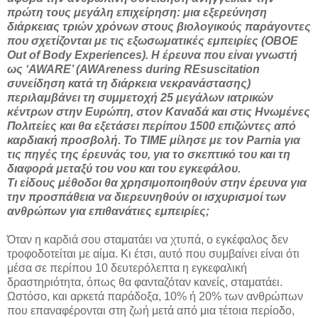
πρώτη τους μεγάλη επιχείρηση: μια εξερεύνηση
διάρκειας τριών χρόνων στους βιολογικούς παράγοντες
που σχετίζονται με τις εξωσωματικές εμπειρίες (OBOE
Out of Body Experiences). Η έρευνα που είναι γνωστή
ως ‘AWARE’ (AWAreness during REsuscitation
συνείδηση κατά τη διάρκεια νεκρανάστασης)
περιλαμβάνει τη συμμετοχή 25 μεγάλων ιατρικών
κέντρων στην Ευρώπη, στον Καναδά και στις Ηνωμένες
Πολιτείες και θα εξετάσει περίπου 1500 επιζώντες από
καρδιακή προσβολή. Το TIME μίλησε με τον Parnia για
τις πηγές της έρευνάς του, για το σκεπτικό του και τη
διαφορά μεταξύ του νου και του εγκεφάλου.
Τι είδους μέθοδοι θα χρησιμοποιηθούν στην έρευνα για
την προσπάθεια να διερευνηθούν οι ισχυρισμοί των
ανθρώπων για επιθανάτιες εμπειρίες;
Όταν η καρδιά σου σταματάει να χτυπά, ο εγκέφαλος δεν
τροφοδοτείται με αίμα. Κι έτσι, αυτό που συμβαίνει είναι ότι
μέσα σε περίπου 10 δευτερόλεπτα η εγκεφαλική
δραστηριότητα, όπως θα φανταζόταν κανείς, σταματάει.
Ωστόσο, και αρκετά παράδοξα, 10% ή 20% των ανθρώπων
που επαναφέρονται στη ζωή μετά από μια τέτοια περίοδο,