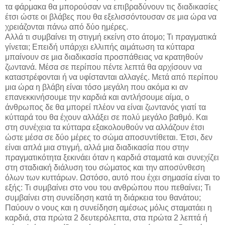
τα φάρμακα θα μπορούσαν να επιβραδύνουν τις διαδικασίες
έτσι ώστε οι βλάβες που θα εξελισσόντουσαν σε μια ώρα να
χρειάζονται πάνω από δύο ημέρες.
Αλλά τι συμβαίνει τη στιγμή εκείνη στο άτομο; Τι πραγματικά
γίνεται; Επειδή υπάρχει ελλιπής αιμάτωση τα κύτταρα
μπαίνουν σε μια διαδικασία προσπάθειας να κρατηθούν
ζωντανά. Μέσα σε περίπου πέντε λεπτά θα αρχίσουν να
καταστρέφονται ή να υφίστανται αλλαγές. Μετά από περίπου
μια ώρα η βλάβη είναι τόσο μεγάλη που ακόμα κι αν
επανεκκινήσουμε την καρδιά και αντλήσουμε αίμα, ο
άνθρωπος δε θα μπορεί πλέον να είναι ζωντανός γιατί τα
κύτταρά του θα έχουν αλλάξει σε πολύ μεγάλο βαθμό. Και
στη συνέχεια τα κύτταρα εξακολουθούν να αλλάζουν έτσι
ώστε μέσα σε δύο μέρες το σώμα αποσυντίθεται. Έτσι, δεν
είναι απλά μια στιγμή, αλλά μια διαδικασία που στην
πραγματικότητα ξεκινάει όταν η καρδιά σταματά και συνεχίζει
στη σταδιακή διάλυση του σώματος και την αποσύνθεση
όλων των κυττάρων. Ωστόσο, αυτό που έχει σημασία είναι το
εξής: Τι συμβαίνει στο νου του ανθρώπου που πεθαίνει; Τι
συμβαίνει στη συνείδηση κατά τη διάρκεια του θανάτου;
Παύουν ο νους και η συνείδηση αμέσως μόλις σταματάει η
καρδιά, στα πρώτα 2 δευτερόλεπτα, στα πρώτα 2 λεπτά ή