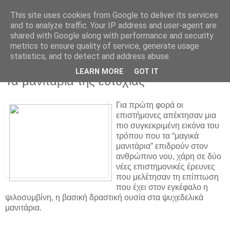
This site uses cookies from Google to deliver its services
and to analyze traffic. Your IP address and user-agent are
shared with Google along with performance and security
metrics to ensure quality of service, generate usage
statistics, and to detect and address abuse.
▼
LEARN MORE
GOT IT
Τα μανιτάρια της ευτυχίας
Για πρώτη φορά οι
επιστήμονες απέκτησαν μια
πιο συγκεκριμένη εικόνα του
τρόπου που τα “μαγικά
μανιτάρια” επιδρούν στον
ανθρώπινο νου, χάρη σε δύο
νέες επιστημονικές έρευνες
που μελέτησαν τη επίπτωση
που έχει στον εγκέφαλο η
ψιλοσυμβίνη, η βασική δραστική ουσία στα ψυχεδελικά
μανιτάρια.