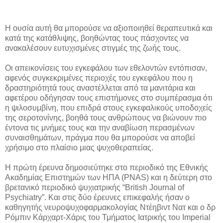
Η ουσία αυτή θα μπορούσε να αξιοποιηθεί θεραπευτικά και
κατά της κατάθλιψης, βοηθώντας τους πάσχοντες να
ανακαλέσουν ευτυχισμένες στιγμές της ζωής τους.
Οι απεικονίσεις του εγκεφάλου των εθελοντών εντόπισαν,
αφενός συγκεκριμένες περιοχές του εγκεφάλου που η
δραστηριότητά τους αναστέλλεται από τα μανιτάρια και
αφετέρου οδήγησαν τους επιστήμονες στο συμπέρασμα ότι
η ψιλοσυμβίνη, που επιδρά στους εγκεφαλικούς υποδοχείς
της σεροτονίνης, βοηθά τους ανθρώπους να βιώνουν πιο
έντονα τις μνήμες τους και την αναβίωση περασμένων
συναισθημάτων, πράγμα που θα μπορούσε να αποβεί
χρήσιμο στο πλαίσιο μιας ψυχοθεραπείας.
Η πρώτη έρευνα δημοσιεύτηκε στο περιοδικό της Εθνικής
Ακαδημίας Επιστημών των ΗΠΑ (PNAS) και η δεύτερη στο
βρετανικό περιοδικό ψυχιατρικής “British Journal of
Psychiatry”. Και στις δύο έρευνες επικεφαλής ήσαν ο
καθηγητής νευροψυχοφαρμακολογίας Ντέηβιντ Νατ και ο δρ
Ρόμπιν Κάρχαρτ-Χάρις του Τμήματος Ιατρικής του Imperial