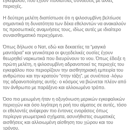
εγκεφάλου, που έχουν πολλαπλές συνδέσεις με άλλες
περιοχές.
Η δεύτερη μελέτη διαπίστωσε ότι η ψιλοσυμβίνη βελτίωσε
σημαντικά τη δυνατότητα των δέκα εθελοντών να ανακαλούν
τις προσωπικές αναμνήσεις τους, ιδίως αυτές με ιδιαίτερο
συναισθηματικό περιεχόμενο.
Όπως δήλωσε ο Νατ, εδώ και δεκαετίες τα “μαγικά
μανιτάρια” και γενικότερα οι ψυχεδελικές ουσίες έχουν
θεωρηθεί ναρκωτικά που διευρύνουν το νου. Όπως έδειξε η
πρώτη μελέτη, η ψιλοσυμβίνη αδρανοποιεί τις περιοχές του
εγκεφάλου που περιορίζουν την αισθητηριακή εμπειρία του
ανθρώπου και την κρατούν “στην τάξη”, με συνέπεια -λόγω
της αδρανοποίησης αυτής- ο κόσμος να βιώνεται πλέον από
τον άνθρωπο με παράξενο και αλλοιωμένο τρόπο.
Όσο πιο μειωμένη ήταν η οξυγόνωση μερικών εγκεφαλικών
περιοχών και όσο λιγότερη η ροή του αίματος σε αυτές, τόσο
οι εθελοντές ανέφεραν πιο έντονες ενοράσεις όπως
περίεργα γεωμετρικά σχήματα, ασυνήθιστες σωματικές
αισθήσεις και αλλοιωμένη αίσθηση του χώρου και του
χρόνου.