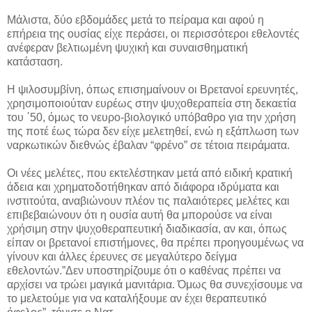
Μάλιστα, δύο εβδομάδες μετά το πείραμα και αφού η
επήρεια της ουσίας είχε περάσει, οι περισσότεροι εθελοντές
ανέφεραν βελτιωμένη ψυχική και συναισθηματική
κατάσταση.
Η ψιλοσυμβίνη, όπως επισημαίνουν οι Βρετανοί ερευνητές,
χρησιμοποιούταν ευρέως στην ψυχοθεραπεία στη δεκαετία
του ΄50, όμως το νευρο-βιολογικό υπόβαθρο για την χρήση
της ποτέ έως τώρα δεν είχε μελετηθεί, ενώ η εξάπλωση των
ναρκωτικών διεθνώς έβαλαν “φρένο” σε τέτοια πειράματα.
Οι νέες μελέτες, που εκτελέστηκαν μετά από ειδική κρατική
άδεια και χρηματοδοτήθηκαν από διάφορα ιδρύματα και
ινστιτούτα, αναβιώνουν πλέον τις παλαιότερες μελέτες και
επιβεβαιώνουν ότι η ουσία αυτή θα μπορούσε να είναι
χρήσιμη στην ψυχοθεραπευτική διαδικασία, αν και, όπως
είπαν οι βρετανοί επιστήμονες, θα πρέπει προηγουμένως να
γίνουν και άλλες έρευνες σε μεγαλύτερο δείγμα
εθελοντών.”Δεν υποστηρίζουμε ότι ο καθένας πρέπει να
αρχίσει να τρώει μαγικά μανιτάρια. Όμως θα συνεχίσουμε να
το μελετούμε για να καταλήξουμε αν έχει θεραπευτικό