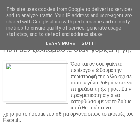
This site uses cookies from Google to deliver its services
and to analyze traffic. Your IP address and user-agent are
shared with Google along with performance and security
metrics to ensure quality of service, generate usage
statistics, and to detect and address abuse.
▼
LEARN MORE
GOT IT
Γιατί δεν ζαλιζόμαστε όταν γυρίζει η γη;
Όσο και αν σου φαίνεται
περίεργο νιώθουμε την
περιστροφή της αλλά όχι σε
τόσο μεγάλο βαθμό ώστε να
επηρεάσει τη ζωή μας. Στην
πραγματικότητα για να
κατορθώσουμε να το δούμε
αυτό θα πρέπει να
χρησιμοποιήσουμε ευαίσθητα όργανα όπως το εκρεμές του
Facault.