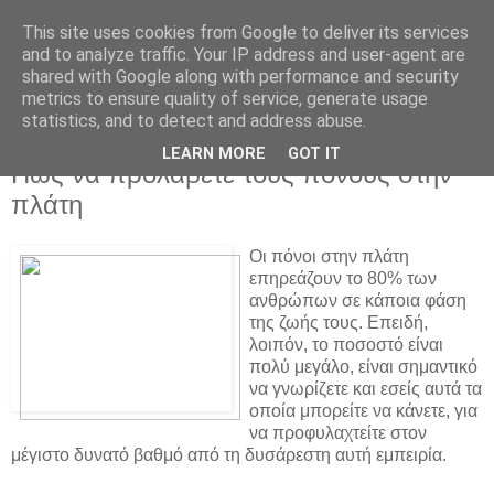
This site uses cookies from Google to deliver its services
and to analyze traffic. Your IP address and user-agent are
shared with Google along with performance and security
metrics to ensure quality of service, generate usage
statistics, and to detect and address abuse.
▼
LEARN MORE
GOT IT
Πώς να προλάβετε τους πόνους στην
πλάτη
Οι πόνοι στην πλάτη
επηρεάζουν το 80% των
ανθρώπων σε κάποια φάση
της ζωής τους. Επειδή,
λοιπόν, το ποσοστό είναι
πολύ μεγάλο, είναι σημαντικό
να γνωρίζετε και εσείς αυτά τα
οποία μπορείτε να κάνετε, για
να προφυλαχτείτε στον
μέγιστο δυνατό βαθμό από τη δυσάρεστη αυτή εμπειρία.