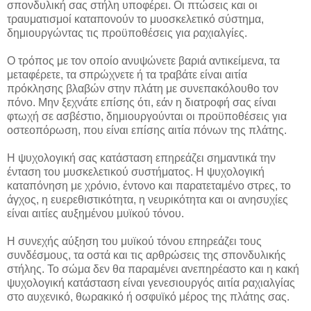
σπονδυλική σας στήλη υποφέρει. Οι πτώσεις και οι
τραυματισμοί καταπονούν το μυοσκελετικό σύστημα,
δημιουργώντας τις προϋποθέσεις για ραχιαλγίες.
Ο τρόπος με τον οποίο ανυψώνετε βαριά αντικείμενα, τα
μεταφέρετε, τα σπρώχνετε ή τα τραβάτε είναι αιτία
πρόκλησης βλαβών στην πλάτη με συνεπακόλουθο τον
πόνο. Μην ξεχνάτε επίσης ότι, εάν η διατροφή σας είναι
φτωχή σε ασβέστιο, δημιουργούνται οι προϋποθέσεις για
οστεοπόρωση, που είναι επίσης αιτία πόνων της πλάτης.
Η ψυχολογική σας κατάσταση επηρεάζει σημαντικά την
ένταση του μυσκελετικού συστήματος. Η ψυχολογική
καταπόνηση με χρόνιο, έντονο και παρατεταμένο στρες, το
άγχος, η ευερεθιστικότητα, η νευρικότητα και οι ανησυχίες
είναι αιτίες αυξημένου μυϊκού τόνου.
Η συνεχής αύξηση του μυϊκού τόνου επηρεάζει τους
συνδέσμους, τα οστά και τις αρθρώσεις της σπονδυλικής
στήλης. Το σώμα δεν θα παραμένει ανεπηρέαστο και η κακή
ψυχολογική κατάσταση είναι γενεσιουργός αιτία ραχιαλγίας
στο αυχενικό, θωρακικό ή οσφυϊκό μέρος της πλάτης σας.