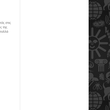
πός στις
ς της
 πολλά