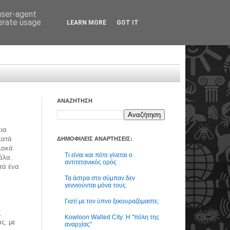
 user-agent
nerate usage
LEARN MORE
GOT IT
ΑΝΑΖΗΤΗΣΗ
εια
κατά
ΔΗΜΟΦΙΛΕΙΣ ΑΝΑΡΤΗΣΕΙΣ:
λακά
Τι είναι και πότε γίνεται ο
άλα.
αντιτετανικός ορός
τά ένα
Τα άστρα στο σύμπαν δεν
γεννιούνται μόνα τους
Γιατί με τον ύπνο ξεκουραζόμαστε;
ς
Kowloon Walled City: Η "πόλη της
ς, με
αναρχίας"