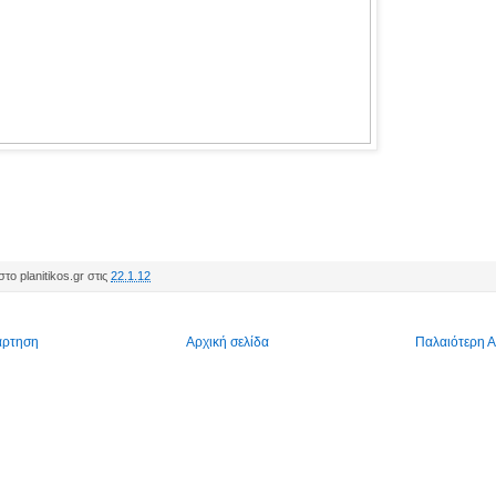
το planitikos.gr στις
22.1.12
άρτηση
Αρχική σελίδα
Παλαιότερη 