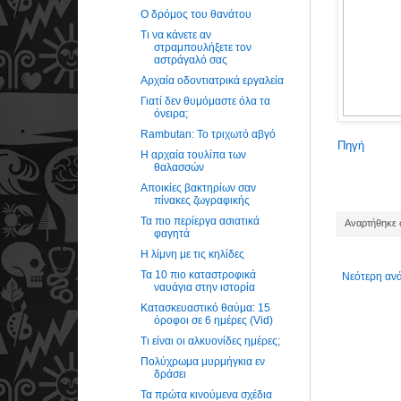
Ο δρόμος του θανάτου
Τι να κάνετε αν
στραμπουλήξετε τον
αστράγαλό σας
Αρχαία οδοντιατρικά εργαλεία
Γιατί δεν θυμόμαστε όλα τα
όνειρα;
Rambutan: Το τριχωτό αβγό
Πηγή
Η αρχαία τουλίπα των
θαλασσών
Αποικίες βακτηρίων σαν
πίνακες ζωγραφικής
Τα πιο περίεργα ασιατικά
Αναρτήθηκε σ
φαγητά
Η λίμνη με τις κηλίδες
Τα 10 πιο καταστροφικά
Νεότερη αν
ναυάγια στην ιστορία
Κατασκευαστικό θαύμα: 15
όροφοι σε 6 ημέρες (Vid)
Τι είναι οι αλκυονίδες ημέρες;
Πολύχρωμα μυρμήγκια εν
δράσει
Τα πρώτα κινούμενα σχέδια