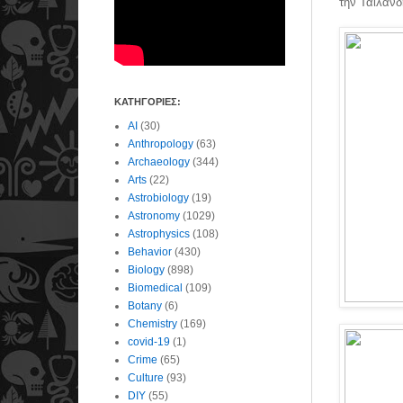
την Ταϊλάνδ
ΚΑΤΗΓΟΡΙΕΣ:
AI
(30)
Anthropology
(63)
Archaeology
(344)
Arts
(22)
Astrobiology
(19)
Astronomy
(1029)
Astrophysics
(108)
Behavior
(430)
Biology
(898)
Biomedical
(109)
Botany
(6)
Chemistry
(169)
covid-19
(1)
Crime
(65)
Culture
(93)
DIY
(55)