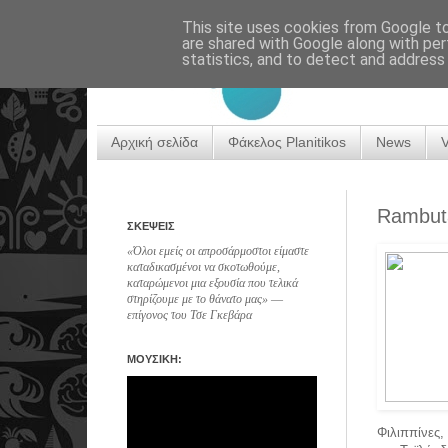
This site uses cookies from Google to 
are shared with Google along with per
statistics, and to detect and address
Αρχική σελίδα
Φάκελος Planitikos
News
Rambuta
ΣΚΕΨΕΙΣ
«Όλοι εμείς οι απροσάρμοστοι είμαστε
καταδικασμένοι να σκοτωθούμε,
καταρώμενοι μια εξουσία που τελικά
στηρίζουμε με το θάνατο μας» ―
επίγονος του Τσε Γκεβάρα
ΜΟΥΣΙΚΗ:
Φιλιππίνες,