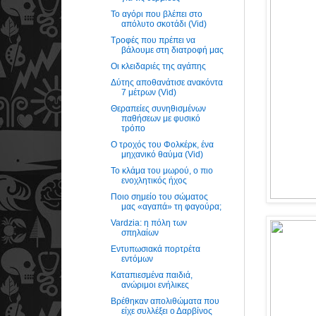
Το αγόρι που βλέπει στο
απόλυτο σκοτάδι (Vid)
Τροφές που πρέπει να
βάλουμε στη διατροφή μας
Οι κλειδαριές της αγάπης
Δύτης αποθανάτισε ανακόντα
7 μέτρων (Vid)
Θεραπείες συνηθισμένων
παθήσεων με φυσικό
τρόπο
Ο τροχός του Φολκέρκ, ένα
μηχανικό θαύμα (Vid)
Το κλάμα του μωρού, ο πιο
ενοχλητικός ήχος
Ποιο σημείο του σώματος
μας «αγαπά» τη φαγούρα;
Vardzia: η πόλη των
σπηλαίων
Εντυπωσιακά πορτρέτα
εντόμων
Καταπιεσμένα παιδιά,
ανώριμοι ενήλικες
Βρέθηκαν απολιθώματα που
είχε συλλέξει ο Δαρβίνος