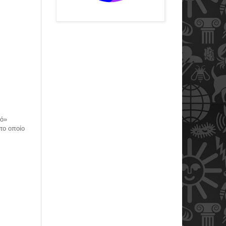
τό»
 το οποίο