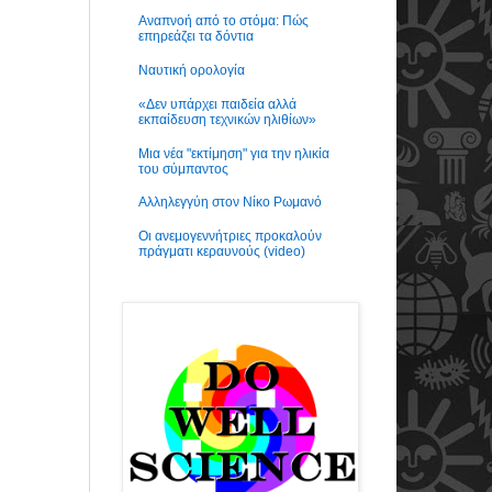
Αναπνοή από το στόμα: Πώς
επηρεάζει τα δόντια
Ναυτική ορολογία
«Δεν υπάρχει παιδεία αλλά
εκπαίδευση τεχνικών ηλιθίων»
Μια νέα "εκτίμηση" για την ηλικία
του σύμπαντος
Αλληλεγγύη στον Νίκο Ρωμανό
Οι ανεμογεννήτριες προκαλούν
πράγματι κεραυνούς (video)