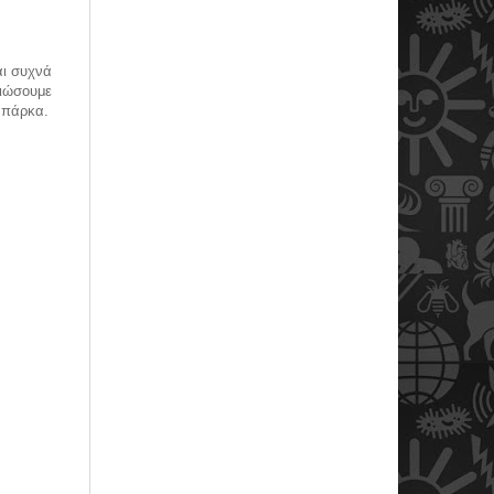
αι συχνά
ειώσουμε
ι πάρκα.