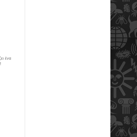
ει ένα
!