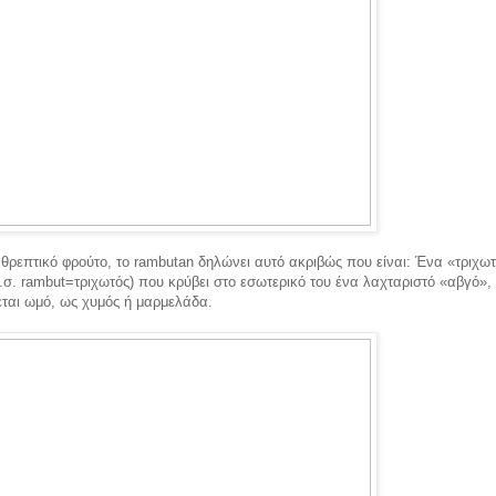
 θρεπτικό φρούτο, το rambutan δηλώνει αυτό ακριβώς που είναι: Ένα «τριχω
σ.σ. rambut=τριχωτός) που κρύβει στο εσωτερικό του ένα λαχταριστό «αβγό»,
ται ωμό, ως χυμός ή μαρμελάδα.