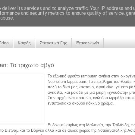
deliver its services and to analyze traffic. Your IP address and
formance and security metrics to ensure quality of service, ge
 abuse.
Video
Καιρός
Στατιστικά Γης
Επικοινωνία
n: Το τριχωτό αβγό
Το εξωτικό φρούτο rambutan ανήκει στην οικογέν
Nephelium lappaceum. Το περίβλημά του θυμίζει 
πολύ το δικό μας κάστανο, αφού είναι γεμάτο μα
αγκάθια, και μοιάζει με μια μικρή «χνουδωτή» μπ
Στην αρχή είναι πράσινο, ενώ όσο ωριμάζει αποκ
εντυπωσιακό σκούρο κόκκινο χρώμα.
Ευδοκιμεί κυρίως στη Μαλαισία, την Ταϊλάνδη, τι
 το Βιετνάμ και το Βόρνεο αλλά και σε άλλες χώρες της Νοτιοανατολικής Ασία