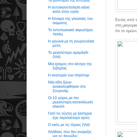
Τα μανιτάρια της ευτυχίας
Η αυτοϊκανοποίηση κάνει
καλό στην υγεία
Η δύναμη της γλώσσας του
Εκτός από τ
σώματος
στη μαγειρι
Το εντυπωσιακό ακρωτήριο
ότι το ομών
Yehliu
Η χελώνα με τη γουρουνίσια
μύτη
Το μεγαλύτερο σμαράγδι
(Vid)
Μια έρημος στο κέντρο της
Σιβηρίας
Η ανατομία των σπρίντερ
Νέα είδη ζώων
ανακαλύφθηκαν στο
Σουρινάμ
Οι 10 χώρες με την
μεγαλύτερη κατανάλωση
αλκοόλ
Γιατί τις νύχτες με ξαστεριά
έχει περισσότερο κρύο;
Ο ναός με τις τίγρεις (Vid)
Αλήθειες που δεν γνώριζες
για τις θερμίδες