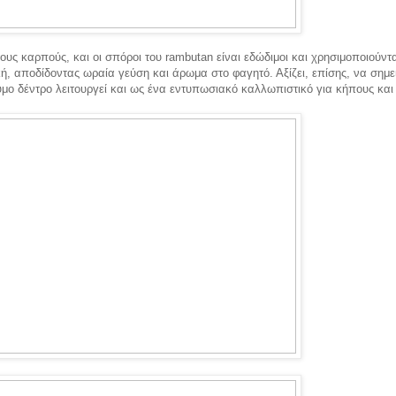
ους καρπούς, και οι σπόροι του rambutan είναι εδώδιμοι και χρησιμοποιούντ
κή, αποδίδοντας ωραία γεύση και άρωμα στο φαγητό. Αξίζει, επίσης, να σημ
υμο δέντρο λειτουργεί και ως ένα εντυπωσιακό καλλωπιστικό για κήπους κα