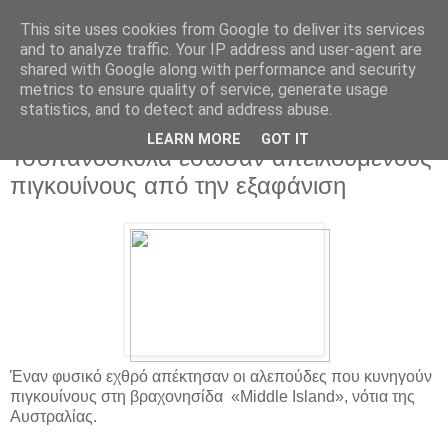
This site uses cookies from Google to deliver its services
and to analyze traffic. Your IP address and user-agent are
shared with Google along with performance and security
metrics to ensure quality of service, generate usage
statistics, and to detect and address abuse.
▼
LEARN MORE
GOT IT
Τσοπανόσκυλα έσωσαν απειλούμενους
πιγκουίνους από την εξαφάνιση
Έναν φυσικό εχθρό απέκτησαν οι αλεπούδες που κυνηγούν
πιγκουίνους στη βραχονησίδα «Middle Island», νότια της
Αυστραλίας.