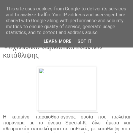
This site uses cookies from Google to deliver its services
and to analyze traffic. Your IP address and user-agent are
shared with Google along with performance and security
metrics to ensure quality of service, generate usage
statistics, and to detect and address abuse.
▼
LEARN MORE
GOT IT
Ψυχεδελικό ναρκωτικό εναντίον
κατάθλιψης
Η κεταμίνη, παραισθησιογόνος ουσία που πωλείται
παράνομα με το όνομα Special-K, δίνει άμεσα και
«θεαματικά» αποτελέσματα σε ασθενείς με κατάθλιψη που