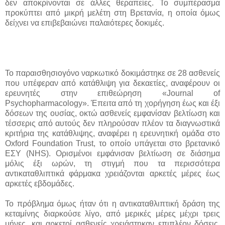
δεν αποκρίνονται σε άλλες θεραπείες. Το συμπέρασμα
προκύπτει από μικρή μελέτη στη Βρετανία, η οποία όμως
δείχνει να επιβεβαιώνει παλαιότερες δοκιμές.
Το παραισθησιογόνο ναρκωτικό δοκιμάστηκε σε 28 ασθενείς
που υπέφεραν από κατάθλιψη για δεκαετίες, αναφέρουν οι
ερευνητές στην επιθεώρηση «Journal of
Psychopharmacology». Έπειτα από τη χορήγηση έως και έξι
δόσεων της ουσίας, οκτώ ασθενείς εμφανίσαν βελτίωση και
τέσσερις από αυτούς δεν πληρούσαν πλέον τα διαγνωστικά
κριτήρια της κατάθλιψης, αναφέρει η ερευνητική ομάδα στο
Oxford Foundation Trust, το οποίο υπάγεται στο βρετανικό
ΕΣΥ (NHS). Ορισμένοι εμφάνισαν βελτίωση σε διάσημα
μόλις έξι ωρών, τη στιγμή που τα περισσότερα
αντικαταθλιπτικά φάρμακα χρειάζονται αρκετές μέρες έως
αρκετές εβδομάδες.
Το πρόβλημα όμως ήταν ότι η αντικαταθλιπτική δράση της
κεταμίνης διαρκούσε λίγο, από μερικές μέρες μέχρι τρεις
μήνες, και αρκετοί ασθενείς χρειάστηκαν επιπλέον δόσεις.