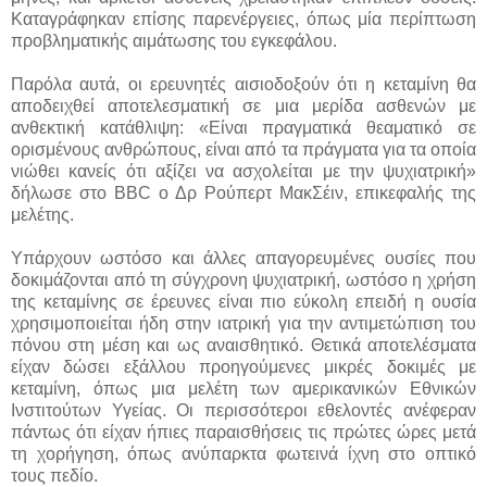
Καταγράφηκαν επίσης παρενέργειες, όπως μία περίπτωση
προβληματικής αιμάτωσης του εγκεφάλου.
Παρόλα αυτά, οι ερευνητές αισιοδοξούν ότι η κεταμίνη θα
αποδειχθεί αποτελεσματική σε μια μερίδα ασθενών με
ανθεκτική κατάθλιψη: «Είναι πραγματικά θεαματικό σε
ορισμένους ανθρώπους, είναι από τα πράγματα για τα οποία
νιώθει κανείς ότι αξίζει να ασχολείται με την ψυχιατρική»
δήλωσε στο BBC ο Δρ Ρούπερτ ΜακΣέιν, επικεφαλής της
μελέτης.
Υπάρχουν ωστόσο και άλλες απαγορευμένες ουσίες που
δοκιμάζονται από τη σύγχρονη ψυχιατρική, ωστόσο η χρήση
της κεταμίνης σε έρευνες είναι πιο εύκολη επειδή η ουσία
χρησιμοποιείται ήδη στην ιατρική για την αντιμετώπιση του
πόνου στη μέση και ως αναισθητικό. Θετικά αποτελέσματα
είχαν δώσει εξάλλου προηγούμενες μικρές δοκιμές με
κεταμίνη, όπως μια μελέτη των αμερικανικών Εθνικών
Ινστιτούτων Υγείας. Οι περισσότεροι εθελοντές ανέφεραν
πάντως ότι είχαν ήπιες παραισθήσεις τις πρώτες ώρες μετά
τη χορήγηση, όπως ανύπαρκτα φωτεινά ίχνη στο οπτικό
τους πεδίο.