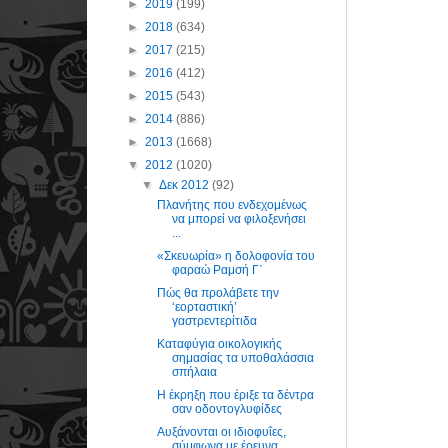
►
2019
(199)
►
2018
(634)
►
2017
(215)
►
2016
(412)
►
2015
(543)
►
2014
(886)
►
2013
(1668)
▼
2012
(1020)
▼
Δεκ 2012
(92)
Πλανήτης που ενδεχομένως
να μπορεί να φιλοξενήσει
...
«Σκευωρία» η δολοφονία του
φαραώ Ραμσή Γ΄
Πώς θα προλάβετε την
‘εορταστική’
γαστρεντερίτιδα
Καταφύγια οικολογικής
σημασίας τα υποθαλάσσια
σπήλαια
Η έκρηξη που έριξε τα δέντρα
σαν οδοντογλυφίδες
Αυξάνονται οι ιδιοφυΐες,
σύμφωνα με έρευνα