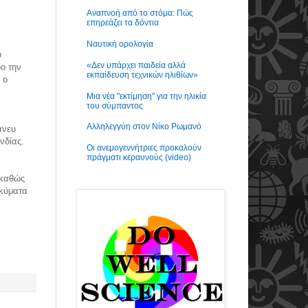
Αναπνοή από το στόμα: Πώς
επηρεάζει τα δόντια
Ναυτική ορολογία
υ
«Δεν υπάρχει παιδεία αλλά
ο την
εκπαίδευση τεχνικών ηλιθίων»
 ο
Μια νέα "εκτίμηση" για την ηλικία
του σύμπαντος
Αλληλεγγύη στον Νίκο Ρωμανό
άνευ
νδίας.
Οι ανεμογεννήτριες προκαλούν
πράγματι κεραυνούς (video)
 καθώς
 κύματα