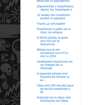
Μέσα από το μικροσκόπιο
Δημοσιεύτηκε ο πληρέστερος
χάρτης της παγκόσμιας γ...
10 τροφές που λευκαίνουν
φυσικά το χαμόγελό
Γιορτές με υγιή καρδιά
Επικίνδυνοι οι μύθοι για το
τέλος του κόσμου
Η NASA αλλάζει τα φώτα
στον ISS για να
διευκολύνει...
Μαύρα κουτιά στα
αυτοκίνητα των Η.Π.Α.
από το 2014
Λανθασμένα στερεότυπα για
την άσκηση και τη
διατροφή
Η κλιματική αλλαγή στην
Ευρώπη θα επιτείνει τις
κο...
Πάνω από 200 νέα είδη ζώων
και φυτών ανακάλυψε η
W...
Ανησυχία για το νέφος από
ξυλόσομπες και τζάκια