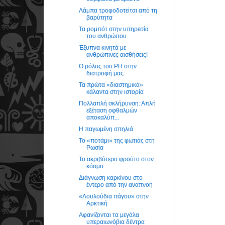
Λάμπα τροφοδοτείται από τη
βαρύτητα
Τα ρομπότ στην υπηρεσία
του ανθρώπου
Έξυπνα κινητά με
ανθρώπινες αισθήσεις!
Ο ρόλος του PH στην
διατροφή μας
Τα πρώτα «διαστημικά»
κάλαντα στην ιστορία
Πολλαπλή σκλήρυνση: Απλή
εξέταση οφθαλμών
αποκαλύπ...
Η παγωμένη σπηλιά
Το «ποτάμι» της φωτιάς στη
Ρωσία
Το ακριβότερο φρούτο στον
κόσμο
Διάγνωση καρκίνου στο
έντερο από την αναπνοή
«Λουλούδια πάγου» στην
Αρκτική
Αφανίζονται τα μεγάλα
υπεραιωνόβια δέντρα