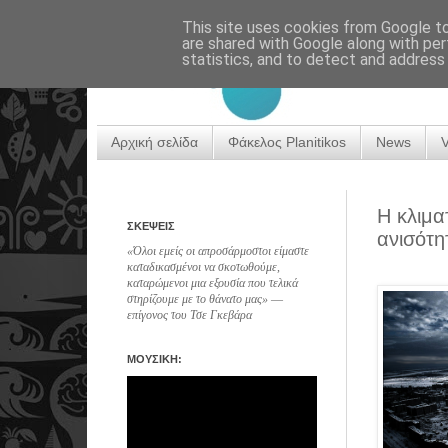
This site uses cookies from Google to 
are shared with Google along with per
statistics, and to detect and address
Αρχική σελίδα
Φάκελος Planitikos
News
Η κλιμα
ΣΚΕΨΕΙΣ
ανισότη
«Όλοι εμείς οι απροσάρμοστοι είμαστε
καταδικασμένοι να σκοτωθούμε,
καταρώμενοι μια εξουσία που τελικά
στηρίζουμε με το θάνατο μας» ―
επίγονος του Τσε Γκεβάρα
ΜΟΥΣΙΚΗ: