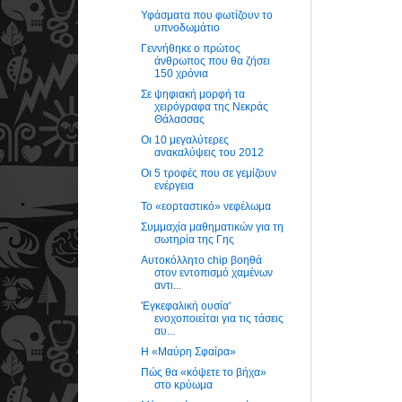
Υφάσματα που φωτίζουν το
υπνοδωμάτιο
Γεννήθηκε ο πρώτος
άνθρωπος που θα ζήσει
150 χρόνια
Σε ψηφιακή μορφή τα
χειρόγραφα της Νεκράς
Θάλασσας
Οι 10 μεγαλύτερες
ανακαλύψεις του 2012
Οι 5 τροφές που σε γεμίζουν
ενέργεια
Το «εορταστικό» νεφέλωμα
Συμμαχία μαθηματικών για τη
σωτηρία της Γης
Αυτοκόλλητο chip βοηθά
στον εντοπισμό χαμένων
αντι...
'Εγκεφαλική ουσία'
ενοχοποιείται για τις τάσεις
αυ...
Η «Μαύρη Σφαίρα»
Πώς θα «κόψετε το βήχα»
στο κρύωμα