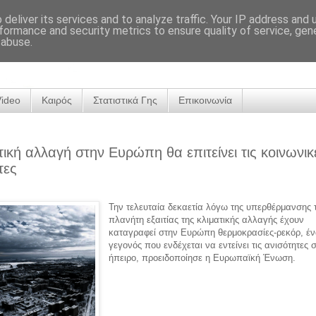
deliver its services and to analyze traffic. Your IP address and
formance and security metrics to ensure quality of service, ge
 abuse.
Video
Καιρός
Στατιστικά Γης
Επικοινωνία
τική αλλαγή στην Ευρώπη θα επιτείνει τις κοινωνικ
τες
Την τελευταία δεκαετία λόγω της υπερθέρμανσης 
πλανήτη εξαιτίας της κλιματικής αλλαγής έχουν
καταγραφεί στην Ευρώπη θερμοκρασίες-ρεκόρ, έ
γεγονός που ενδέχεται να εντείνει τις ανισότητες 
ήπειρο, προειδοποίησε η Ευρωπαϊκή Ένωση.