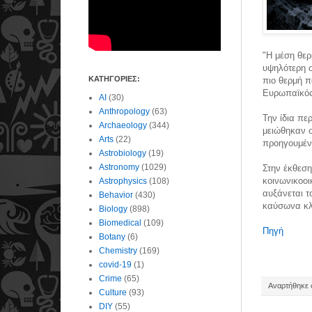
"Η μέση θερ
υψηλότερη σ
ΚΑΤΗΓΟΡΙΕΣ:
πιο θερμή π
Ευρωπαϊκός
AI
(30)
Anthropology
(63)
Την ίδια πε
Archaeology
(344)
μειώθηκαν σ
Arts
(22)
προηγουμένο
Astrobiology
(19)
Astronomy
(1029)
Στην έκθεση
κοινωνικοο
Astrophysics
(108)
αυξάνεται τ
Behavior
(430)
καύσωνα κλ
Biology
(898)
Biomedical
(109)
Πηγή
Botany
(6)
Chemistry
(169)
covid-19
(1)
Crime
(65)
Αναρτήθηκε σ
Culture
(93)
DIY
(55)