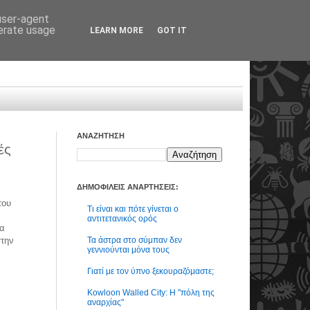
 user-agent
nerate usage
LEARN MORE
GOT IT
ΑΝΑΖΗΤΗΣΗ
ές
ΔΗΜΟΦΙΛΕΙΣ ΑΝΑΡΤΗΣΕΙΣ:
του
Τι είναι και πότε γίνεται ο
αντιτετανικός ορός
να
Τα άστρα στο σύμπαν δεν
στην
γεννιούνται μόνα τους
Γιατί με τον ύπνο ξεκουραζόμαστε;
Kowloon Walled City: Η "πόλη της
αναρχίας"