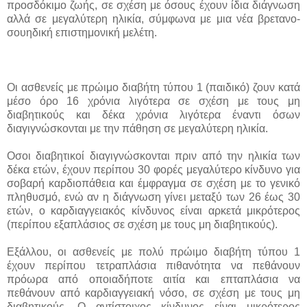
προσδόκιμο ζωής, σε σχέση με όσους έχουν ίδια διάγνωση
αλλά σε μεγαλύτερη ηλικία, σύμφωνα με μια νέα βρετανο-
σουηδική επιστημονική μελέτη.
Οι ασθενείς με πρώιμο διαβήτη τύπου 1 (παιδικό) ζουν κατά
μέσο όρο 16 χρόνια λιγότερα σε σχέση με τους μη
διαβητικούς και δέκα χρόνια λιγότερα έναντι όσων
διαγιγνώσκονται με την πάθηση σε μεγαλύτερη ηλικία.
Oσοι διαβητικοί διαγιγνώσκονται πριν από την ηλικία των
δέκα ετών, έχουν περίπου 30 φορές μεγαλύτερο κίνδυνο για
σοβαρή καρδιοπάθεια και έμφραγμα σε σχέση με το γενικό
πληθυσμό, ενώ αν η διάγνωση γίνει μεταξύ των 26 έως 30
ετών, ο καρδιαγγειακός κίνδυνος είναι αρκετά μικρότερος
(περίπου εξαπλάσιος σε σχέση με τους μη διαβητικούς).
Εξάλλου, οι ασθενείς με πολύ πρώιμο διαβήτη τύπου 1
έχουν περίπου τετραπλάσια πιθανότητα να πεθάνουν
πρόωρα από οποιαδήποτε αιτία και επταπλάσια να
πεθάνουν από καρδιαγγειακή νόσο, σε σχέση με τους μη
διαβητικούς. Ο αντίστοιχος κίνδυνος είναι μικρότερος