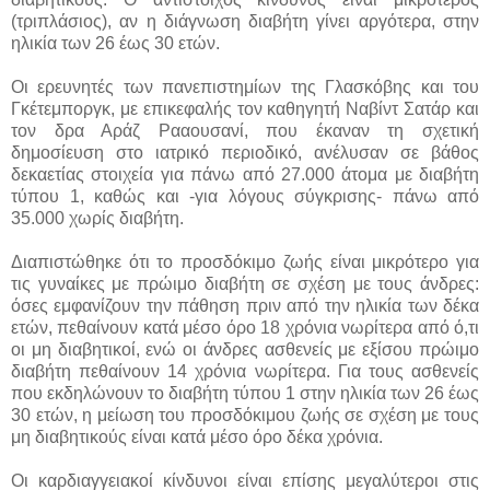
(τριπλάσιος), αν η διάγνωση διαβήτη γίνει αργότερα, στην
ηλικία των 26 έως 30 ετών.
Οι ερευνητές των πανεπιστημίων της Γλασκόβης και του
Γκέτεμποργκ, με επικεφαλής τον καθηγητή Ναβίντ Σατάρ και
τον δρα Αράζ Ρααουσανί, που έκαναν τη σχετική
δημοσίευση στο ιατρικό περιοδικό, ανέλυσαν σε βάθος
δεκαετίας στοιχεία για πάνω από 27.000 άτομα με διαβήτη
τύπου 1, καθώς και -για λόγους σύγκρισης- πάνω από
35.000 χωρίς διαβήτη.
Διαπιστώθηκε ότι το προσδόκιμο ζωής είναι μικρότερο για
τις γυναίκες με πρώιμο διαβήτη σε σχέση με τους άνδρες:
όσες εμφανίζουν την πάθηση πριν από την ηλικία των δέκα
ετών, πεθαίνουν κατά μέσο όρο 18 χρόνια νωρίτερα από ό,τι
οι μη διαβητικοί, ενώ οι άνδρες ασθενείς με εξίσου πρώιμο
διαβήτη πεθαίνουν 14 χρόνια νωρίτερα. Για τους ασθενείς
που εκδηλώνουν το διαβήτη τύπου 1 στην ηλικία των 26 έως
30 ετών, η μείωση του προσδόκιμου ζωής σε σχέση με τους
μη διαβητικούς είναι κατά μέσο όρο δέκα χρόνια.
Οι καρδιαγγειακοί κίνδυνοι είναι επίσης μεγαλύτεροι στις