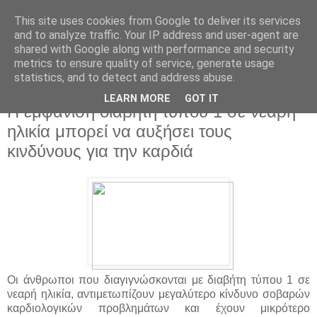
This site uses cookies from Google to deliver its services
and to analyze traffic. Your IP address and user-agent are
shared with Google along with performance and security
metrics to ensure quality of service, generate usage
statistics, and to detect and address abuse.
▼
LEARN MORE
GOT IT
Η εμφάνιση διαβήτη τύπου 1 σε νεαρή
ηλικία μπορεί να αυξήσει τους
κινδύνους για την καρδιά
Οι άνθρωποι που διαγιγνώσκονται με διαβήτη τύπου 1 σε
νεαρή ηλικία, αντιμετωπίζουν μεγαλύτερο κίνδυνο σοβαρών
καρδιολογικών προβλημάτων και έχουν μικρότερο