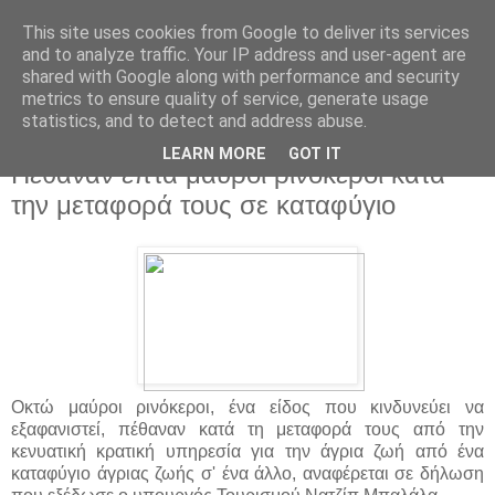
This site uses cookies from Google to deliver its services
and to analyze traffic. Your IP address and user-agent are
shared with Google along with performance and security
metrics to ensure quality of service, generate usage
statistics, and to detect and address abuse.
▼
LEARN MORE
GOT IT
Πέθαναν επτά μαύροι ρινόκεροι κατά
την μεταφορά τους σε καταφύγιο
Οκτώ μαύροι ρινόκεροι, ένα είδος που κινδυνεύει να
εξαφανιστεί, πέθαναν κατά τη μεταφορά τους από την
κενυατική κρατική υπηρεσία για την άγρια ζωή από ένα
καταφύγιο άγριας ζωής σ' ένα άλλο, αναφέρεται σε δήλωση