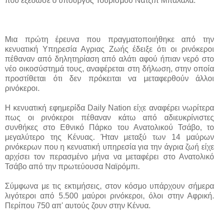
που εξέδωσε ο υπουργός Τουρισμού Νατζίπ Μπαλάλα.
Μια πρώτη έρευνα που πραγματοποιήθηκε από την
κενυατική Υπηρεσία Αγριας Ζωής έδειξε ότι οι ρινόκεροι
πέθαναν από δηλητηρίαση από αλάτι αφού ήπιαν νερό στο
νέο οικοσύστημά τους, αναφέρεται στη δήλωση, στην οποία
προστίθεται ότι δεν πρόκειται να μεταφερθούν άλλοι
ρινόκεροι.
Η κενυατική εφημερίδα Daily Nation είχε αναφέρει νωρίτερα
πως οι ρινόκεροι πέθαναν κάτω από αδιευκρίνιστες
συνθήκες στο Εθνικό Πάρκο του Ανατολικού Τσάβο, το
μεγαλύτερο της Κένυας. Ήταν μεταξύ των 14 μαύρων
ρινόκερων που η κενυατική υπηρεσία για την άγρια ζωή είχε
αρχίσει τον περασμένο μήνα να μεταφέρει στο Ανατολικό
Τσάβο από την πρωτεύουσα Ναϊρόμπι.
Σύμφωνα με τις εκτιμήσεις, στον κόσμο υπάρχουν σήμερα
λιγότεροι από 5.500 μαύροι ρινόκεροι, όλοι στην Αφρική.
Περίπου 750 απ' αυτούς ζουν στην Κένυα.