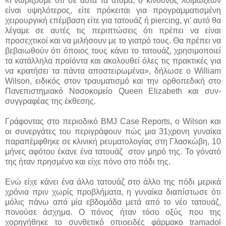
«Γνωρίζουμε ότι σε αυτά τα άτομα, ο κίνδυνος λοιμώξεων
είναι υψηλότερος, είτε πρόκειται για προγραμματισμένη
χειρουργική επέμβαση είτε για τατουάζ ή piercing, γι' αυτό θα
λέγαμε σε αυτές τις περιπτώσεις ότι πρέπει να είναι
προσεχτικοί και να μιλήσουν με το γιατρό τους. Θα πρέπει να
βεβαιωθούν ότι όποιος τους κάνει το τατουάζ, χρησιμοποιεί
τα κατάλληλα προϊόντα και ακολουθεί όλες τις πρακτικές για
να κρατήσει τα πάντα αποστειρωμένα», δήλωσε ο William
Wilson, ειδικός στον τραυματισμό και την ορθοπεδική στο
Πανεπιστημιακό Νοσοκομείο Queen Elizabeth και συν-
συγγραφέας της έκθεσης.
Γράφοντας στο περιοδικό BMJ Case Reports, ο Wilson και
οι συνεργάτες του περιγράφουν πώς μια 31χρονη γυναίκα
παραπέμφθηκε σε κλινική ρευματολογίας στη Γλασκώβη, 10
μήνες αφότου έκανε ένα τατουάζ στον μηρό της. Το γόνατό
της ήταν πρησμένο και είχε πόνο στο πόδι της.
Ενώ είχε κάνει ένα άλλο τατουάζ στο άλλο της πόδι μερικά
χρόνια πριν χωρίς προβλήματα, η γυναίκα διαπίστωσε ότι
μόλις πάνω από μία εβδομάδα μετά από το νέο τατουάζ,
πονούσε άσχημα. Ο πόνος ήταν τόσο οξύς που της
χορηγήθηκε το συνθετικό οπιοειδές φάρμακο tramadol