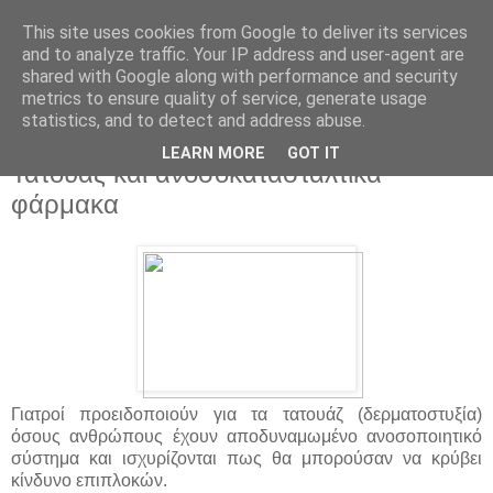
This site uses cookies from Google to deliver its services
and to analyze traffic. Your IP address and user-agent are
shared with Google along with performance and security
metrics to ensure quality of service, generate usage
statistics, and to detect and address abuse.
▼
LEARN MORE
GOT IT
Τατουάζ και ανοσοκατασταλτικά
φάρμακα
Γιατροί προειδοποιούν για τα τατουάζ (δερματοστυξία)
όσους ανθρώπους έχουν αποδυναμωμένο ανοσοποιητικό
σύστημα και ισχυρίζονται πως θα μπορούσαν να κρύβει
κίνδυνο επιπλοκών.