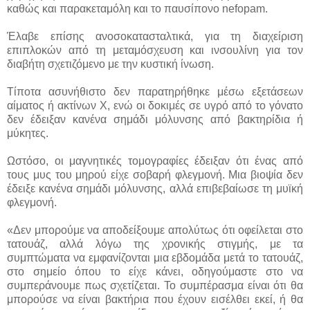
καθώς και παρακεταμόλη και το παυσίπονο nefopam.
Έλαβε επίσης ανοσοκατασταλτικά, για τη διαχείριση
επιπλοκών από τη μεταμόσχευση και ινσουλίνη για τον
διαβήτη σχετιζόμενο με την κυστική ίνωση.
Τίποτα ασυνήθιστο δεν παρατηρήθηκε μέσω εξετάσεων
αίματος ή ακτίνων Χ, ενώ οι δοκιμές σε υγρό από το γόνατο
δεν έδειξαν κανένα σημάδι μόλυνσης από βακτηρίδια ή
μύκητες.
Ωστόσο, οι μαγνητικές τομογραφίες έδειξαν ότι ένας από
τους μυς του μηρού είχε σοβαρή φλεγμονή. Μια βιοψία δεν
έδειξε κανένα σημάδι μόλυνσης, αλλά επιβεβαίωσε τη μυϊκή
φλεγμονή.
«Δεν μπορούμε να αποδείξουμε απολύτως ότι οφείλεται στο
τατουάζ, αλλά λόγω της χρονικής στιγμής, με τα
συμπτώματα να εμφανίζονται μια εβδομάδα μετά το τατουάζ,
στο σημείο όπου το είχε κάνει, οδηγούμαστε στο να
συμπεράνουμε πως σχετίζεται. Το συμπέρασμα είναι ότι θα
μπορούσε να είναι βακτήρια που έχουν εισέλθει εκεί, ή θα