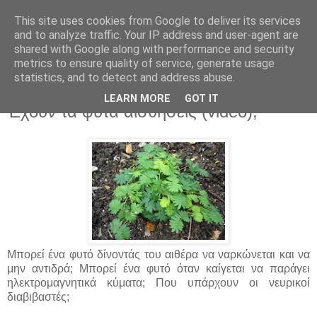
This site uses cookies from Google to deliver its services
and to analyze traffic. Your IP address and user-agent are
shared with Google along with performance and security
metrics to ensure quality of service, generate usage
statistics, and to detect and address abuse.
▼
LEARN MORE
GOT IT
Έχουν τα φυτά αισθήσεις (video);
Μπορεί ένα φυτό δίνοντάς του αιθέρα να ναρκώνεται και να
μην αντιδρά; Μπορεί ένα φυτό όταν καίγεται να παράγει
ηλεκτρομαγνητικά κύματα; Που υπάρχουν οι νευρικοί
διαβιβαστές;