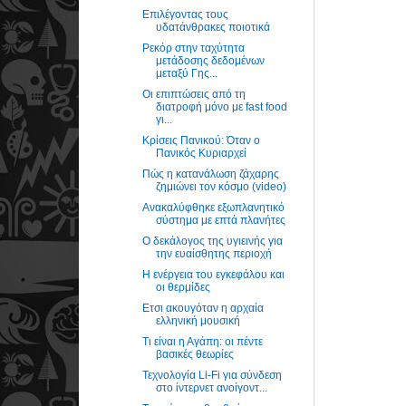
Επιλέγοντας τους
υδατάνθρακες ποιοτικά
Ρεκόρ στην ταχύτητα
μετάδοσης δεδομένων
μεταξύ Γης...
Οι επιπτώσεις από τη
διατροφή μόνο με fast food
γι...
Κρίσεις Πανικού: Όταν ο
Πανικός Κυριαρχεί
Πώς η κατανάλωση ζάχαρης
ζημιώνει τον κόσμο (video)
Ανακαλύφθηκε εξωπλανητικό
σύστημα με επτά πλανήτες
Ο δεκάλογος της υγιεινής για
την ευαίσθητης περιοχή
Η ενέργεια του εγκεφάλου και
οι θερμίδες
Ετσι ακουγόταν η αρχαία
ελληνική μουσική
Τι είναι η Αγάπη: οι πέντε
βασικές θεωρίες
Τεχνολογία Li-Fi για σύνδεση
στο ίντερνετ ανοίγοντ...