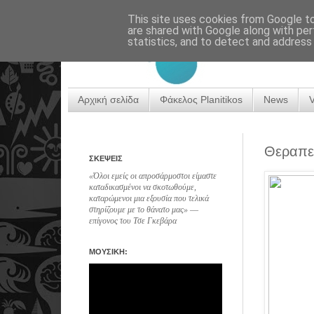
This site uses cookies from Google to 
are shared with Google along with per
statistics, and to detect and address
Αρχική σελίδα
Φάκελος Planitikos
News
Θεραπε
ΣΚΕΨΕΙΣ
«Όλοι εμείς οι απροσάρμοστοι είμαστε
καταδικασμένοι να σκοτωθούμε,
καταρώμενοι μια εξουσία που τελικά
στηρίζουμε με το θάνατο μας» ―
επίγονος του Τσε Γκεβάρα
ΜΟΥΣΙΚΗ: