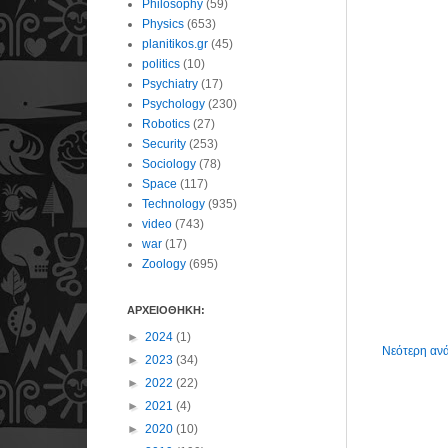
Philosophy
(59)
Physics
(653)
planitikos.gr
(45)
politics
(10)
Psychiatry
(17)
Psychology
(230)
Robotics
(27)
Security
(253)
Sociology
(78)
Space
(117)
Technology
(935)
video
(743)
war
(17)
Zoology
(695)
ΑΡΧΕΙΟΘΗΚΗ:
►
2024
(1)
Νεότερη αν
►
2023
(34)
►
2022
(22)
►
2021
(4)
►
2020
(10)