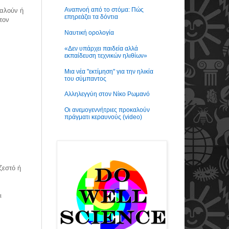
Αναπνοή από το στόμα: Πώς
καλούν ή
επηρεάζει τα δόντια
τον
.
Ναυτική ορολογία
«Δεν υπάρχει παιδεία αλλά
εκπαίδευση τεχνικών ηλιθίων»
Μια νέα "εκτίμηση" για την ηλικία
του σύμπαντος
Αλληλεγγύη στον Νίκο Ρωμανό
Οι ανεμογεννήτριες προκαλούν
πράγματι κεραυνούς (video)
ζεστό ή
ι