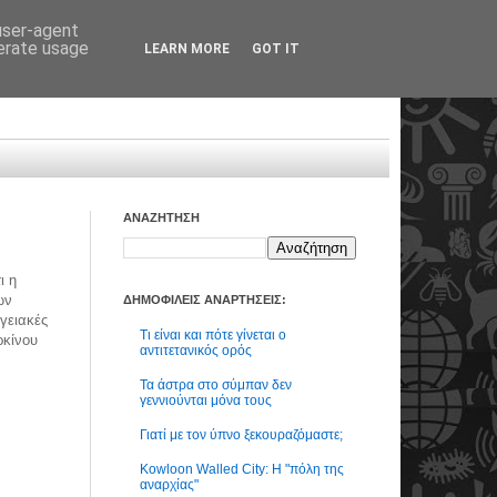
 user-agent
nerate usage
LEARN MORE
GOT IT
ΑΝΑΖΗΤΗΣΗ
ι η
ων
ΔΗΜΟΦΙΛΕΙΣ ΑΝΑΡΤΗΣΕΙΣ:
γειακές
Τι είναι και πότε γίνεται ο
ρκίνου
αντιτετανικός ορός
Τα άστρα στο σύμπαν δεν
γεννιούνται μόνα τους
Γιατί με τον ύπνο ξεκουραζόμαστε;
Kowloon Walled City: Η "πόλη της
αναρχίας"