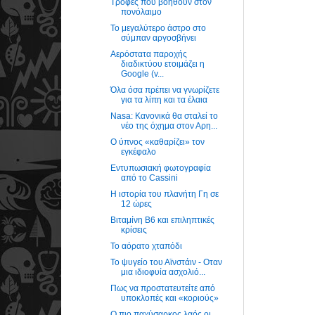
Τροφές που βοηθούν στον
πονόλαιμο
Το μεγαλύτερο άστρο στο
σύμπαν αργοσβήνει
Αερόστατα παροχής
διαδικτύου ετοιμάζει η
Google (v...
Όλα όσα πρέπει να γνωρίζετε
για τα λίπη και τα έλαια
Nasa: Kανονικά θα σταλεί το
νέο της όχημα στον Αρη...
Ο ύπνος «καθαρίζει» τον
εγκέφαλο
Εντυπωσιακή φωτογραφία
από το Cassini
Η ιστορία του πλανήτη Γη σε
12 ώρες
Βιταμίνη Β6 και επιληπτικές
κρίσεις
Το αόρατο χταπόδι
Το ψυγείο του Αϊνστάιν - Οταν
μια ιδιοφυία ασχολιό...
Πως να προστατευτείτε από
υποκλοπές και «κοριούς»
O πιο παχύσαρκος λαός οι