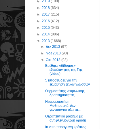
►
2019
(199)
►
2018
(634)
►
2017
(215)
►
2016
(412)
►
2015
(543)
►
2014
(886)
▼
2013
(1668)
►
Δεκ 2013
(97)
►
Νοε 2013
(93)
▼
Οκτ 2013
(93)
Βρέθηκε «δίδυμος»
εξωπλανήτης της Γης
(video)
5 ιστοσελίδες για την
εκμάθηση ξένων γλωσσών
Θερμοστάτης νευρωνικής
δραστηριότητας
Νευροεπιστήμη -
Μαθηματικά: Δεν
γεννιούνται όλα τα...
Θεραπευτικό ρόφημα με
αντιφλεγμονώδη δράση
In vitro παραγωγή κρέατος