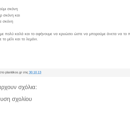
ούμι σκόνη
ερ σκόνη και
α σκόνη
ε πολύ καλά και το αφήνουμε να κρυώσει ώστε να μπορούμε άνετα να το π
 το μέλι και το λεμόνι.
το planitikos.gr στις
30.10.13
ρχουν σχόλια:
υση σχολίου