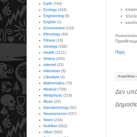
Earth
(744)
κουρκ
Ecology
(443)
τζίντζ
Engineering
(8)
English
(1)
κανέλ
Environment
(193)
Ethnology
(49)
Ανακατεύουμ
Fitness
(19)
Προσθέτουμε
Geology
(186)
Πηγή
Health
(1121)
History
(293)
internet
(25)
Interviews
(9)
Αναρτήθηκε σ
Literature
(4)
Mathematics
(79)
Medical
(709)
Δεν υπά
Metaphysic
(219)
Music
(24)
Δημοσίε
Nanotechology
(92)
Neuroscience
(337)
News
(234)
Nutrition
(562)
Other
(583)