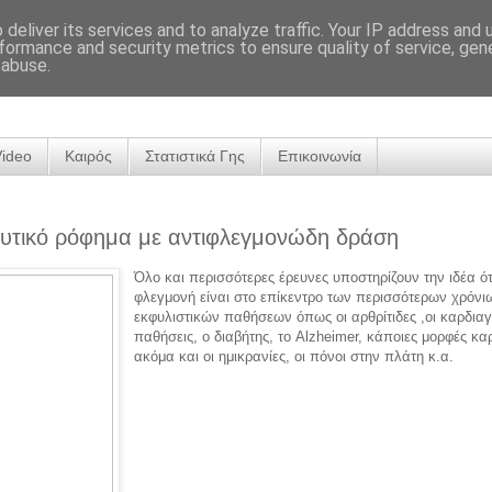
deliver its services and to analyze traffic. Your IP address and
formance and security metrics to ensure quality of service, ge
 abuse.
Video
Καιρός
Στατιστικά Γης
Επικοινωνία
υτικό ρόφημα με αντιφλεγμονώδη δράση
Όλο και περισσότερες έρευνες υποστηρίζουν την ιδέα ότ
φλεγμονή είναι στο επίκεντρο των περισσότερων χρόνι
εκφυλιστικών παθήσεων όπως οι αρθρίτιδες ,οι καρδιαγ
παθήσεις, ο διαβήτης, το Alzheimer, κάποιες μορφές κα
ακόμα και οι ημικρανίες, οι πόνοι στην πλάτη κ.α.