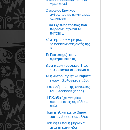
Αμερικανοί
Ο πρώτος βιονικός
άνθρωπος με τεχνητά μέλη
και καρδιά
Ο ανθυγιεινός τρόπος που
παρασκευάζονται τα
πατατά...
Χέλι μήκους 5,5 μέτρων
ξεβράστηκε στις ακτές της
Κ...
Το Γέτι υπήρξε στην
πραγματικότητα;
Βιομηχανία τροφίμων: Πώς
ετοιμάζονται οι αστακοί π...
Τα ηλεκτρομαγνητικά κύματα
έχουν «βιολογικές επιδρ...
Η αποδόμηση της κοινωνίας
του Facebook (video)
H Ελλάδα έχει γνωρίσει
περισσότερες περιόδους
πολέ...
Ποια η ηλικία και το βάρος
σας αν ζούσατε σε άλλου...
Που οφείλεται η μυρωδιά
μετά τη καταιγίδα