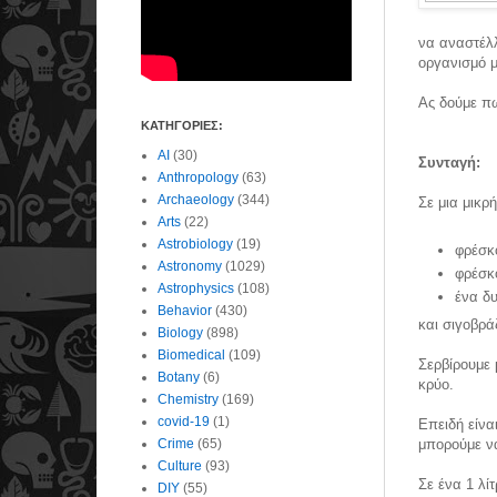
να αναστέλλ
οργανισμό μ
Ας δούμε π
ΚΑΤΗΓΟΡΙΕΣ:
AI
(30)
Συνταγή:
Anthropology
(63)
Archaeology
(344)
Σε μια μικρ
Arts
(22)
Astrobiology
(19)
φρέσκο
Astronomy
(1029)
φρέσκ
Astrophysics
(108)
ένα δ
Behavior
(430)
και σιγοβρά
Biology
(898)
Biomedical
(109)
Σερβίρουμε 
Botany
(6)
κρύο.
Chemistry
(169)
covid-19
(1)
Επειδή είνα
μπορούμε ν
Crime
(65)
Culture
(93)
Σε ένα 1 λί
DIY
(55)