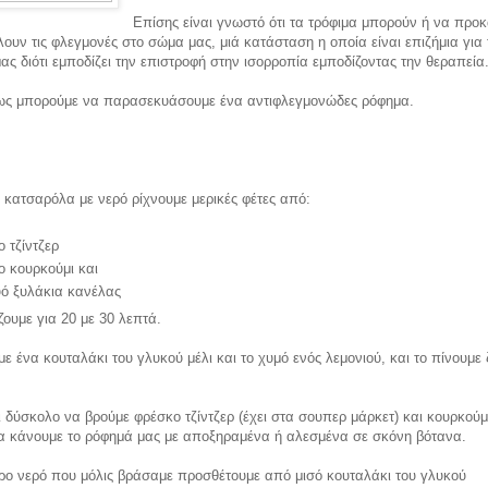
Eπίσης είναι γνωστό ότι τα τρόφιμα μπορούν ή να προ
ουν τις φλεγμονές στο σώμα μας, μιά κατάσταση η οποία είναι επιζήμια για 
ας διότι εμποδίζει την επιστροφή στην ισορροπία εμποδίζοντας την θεραπεία
ως μπορούμε να παρασεκυάσουμε ένα αντιφλεγμονώδες ρόφημα.
ή κατσαρόλα με νερό ρίχνουμε μερικές φέτες από:
 τζίντζερ
ο κουρκούμι και
υό ξυλάκια κανέλας
ζουμε για 20 με 30 λεπτά.
με ένα κουταλάκι του γλυκού μέλι και το χυμό ενός λεμονιού, και το πίνουμε 
ι δύσκολο να βρούμε φρέσκο τζίντζερ (έχει στα σουπερ μάρκετ) και κουρκούμ
α κάνουμε το ρόφημά μας με αποξηραμένα ή αλεσμένα σε σκόνη βότανα.
τρο νερό που μόλις βράσαμε προσθέτουμε από μισό κουταλάκι του γλυκού