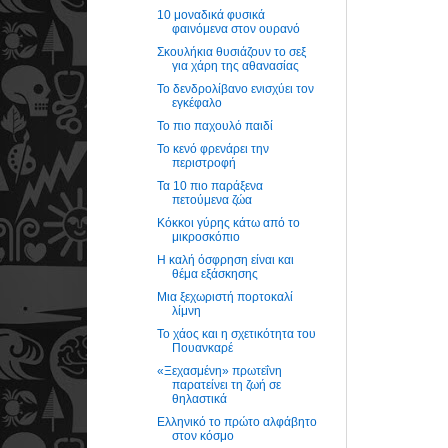
10 μοναδικά φυσικά
φαινόμενα στον ουρανό
Σκουλήκια θυσιάζουν το σεξ
για χάρη της αθανασίας
Το δενδρολίβανο ενισχύει τον
εγκέφαλο
Το πιο παχουλό παιδί
Το κενό φρενάρει την
περιστροφή
Τα 10 πιο παράξενα
πετούμενα ζώα
Κόκκοι γύρης κάτω από το
μικροσκόπιο
Η καλή όσφρηση είναι και
θέμα εξάσκησης
Μια ξεχωριστή πορτοκαλί
λίμνη
Το χάος και η σχετικότητα του
Πουανκαρέ
«Ξεχασμένη» πρωτεΐνη
παρατείνει τη ζωή σε
θηλαστικά
Ελληνικό το πρώτο αλφάβητο
στον κόσμο