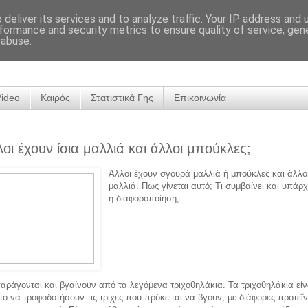
deliver its services and to analyze traffic. Your IP address and
formance and security metrics to ensure quality of service, ge
 abuse.
Video
Καιρός
Στατιστικά Γης
Επικοινωνία
λλοι έχουν ίσια μαλλιά και άλλοι μπούκλες;
Άλλοι έχουν σγουρά μαλλιά ή μπούκλες και άλλοι
μαλλιά. Πως γίνεται αυτό; Τι συμβαίνει και υπάρχ
η διαφοροποίηση;
αράγονται και βγαίνουν από τα λεγόμενα τριχοθηλάκια. Τα τριχοθηλάκια είν
ο να τροφοδοτήσουν τις τρίχες που πρόκειται να βγουν, με διάφορες προτεΐν