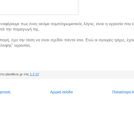
ναφέρουμε πως ένας ακόμα συμπληρωματικός λόγος, είναι η υγρασία που έ
ατά την παραγωγή της.
ιπαρή, έχει την τάση να είναι σχεδόν πάντα ίσια. Ενώ οι σγουρές τρίχες, έχ
λλειψης” υγρασίας.
το planitikos.gr στις
1.2.12
άρτηση
Αρχική σελίδα
Παλαιότερη 