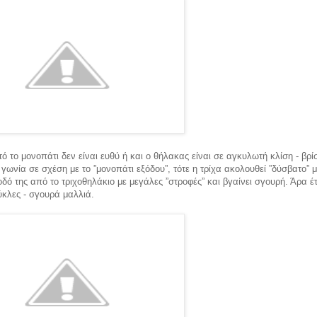
ό το μονοπάτι δεν είναι ευθύ ή και ο θήλακας είναι σε αγκυλωτή κλίση - βρί
γωνία σε σχέση με το ”μονοπάτι εξόδου”, τότε η τρίχα ακολουθεί ”δύσβατο” 
οδό της από το τριχοθηλάκιο με μεγάλες ”στροφές” και βγαίνει σγουρή. Άρα έτ
κλες - σγουρά μαλλιά.