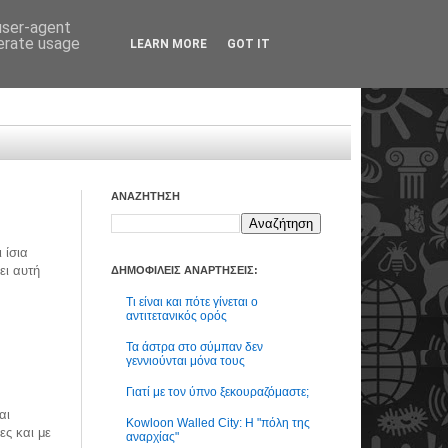
 user-agent
nerate usage
LEARN MORE
GOT IT
ΑΝΑΖΗΤΗΣΗ
 ίσια
ει αυτή
ΔΗΜΟΦΙΛΕΙΣ ΑΝΑΡΤΗΣΕΙΣ:
Τι είναι και πότε γίνεται ο
αντιτετανικός ορός
Τα άστρα στο σύμπαν δεν
γεννιούνται μόνα τους
Γιατί με τον ύπνο ξεκουραζόμαστε;
αι
Kowloon Walled City: Η "πόλη της
ες και με
αναρχίας"