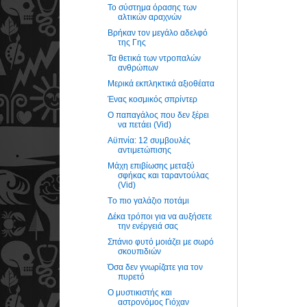
Το σύστημα όρασης των
αλτικών αραχνών
Βρήκαν τον μεγάλο αδελφό
της Γης
Τα θετικά των ντροπαλών
ανθρώπων
Μερικά εκπληκτικά αξιοθέατα
Ένας κοσμικός σπρίντερ
Ο παπαγάλος που δεν ξέρει
να πετάει (Vid)
Αϋπνία: 12 συμβουλές
αντιμετώπισης
Μάχη επιβίωσης μεταξύ
σφήκας και ταραντούλας
(Vid)
Tο πιο γαλάζιο ποτάμι
Δέκα τρόποι για να αυξήσετε
την ενέργειά σας
Σπάνιο φυτό μοιάζει με σωρό
σκουπιδιών
Όσα δεν γνωρίζατε για τον
πυρετό
Ο μυστικιστής και
αστρονόμος Γιόχαν