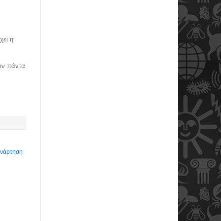
χει η
ουν πάντα
Ανάρτηση