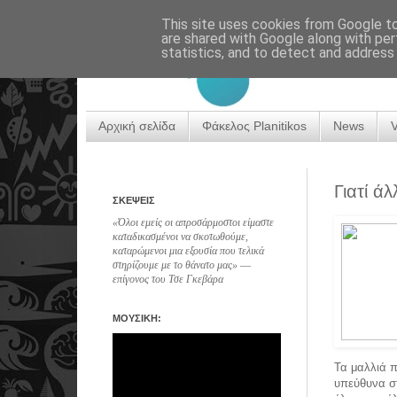
This site uses cookies from Google to 
are shared with Google along with per
statistics, and to detect and address
Αρχική σελίδα
Φάκελος Planitikos
News
Γιατί ά
ΣΚΕΨΕΙΣ
«Όλοι εμείς οι απροσάρμοστοι είμαστε
καταδικασμένοι να σκοτωθούμε,
καταρώμενοι μια εξουσία που τελικά
στηρίζουμε με το θάνατο μας» ―
επίγονος του Τσε Γκεβάρα
ΜΟΥΣΙΚΗ:
Τα μαλλιά π
υπεύθυνα στ