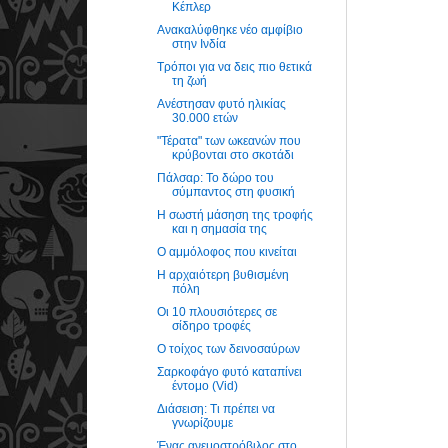
Κέπλερ
Ανακαλύφθηκε νέο αμφίβιο
στην Ινδία
Τρόποι για να δεις πιο θετικά
τη ζωή
Ανέστησαν φυτό ηλικίας
30.000 ετών
"Τέρατα" των ωκεανών που
κρύβονται στο σκοτάδι
Πάλσαρ: Το δώρο του
σύμπαντος στη φυσική
H σωστή μάσηση της τροφής
και η σημασία της
Ο αμμόλοφος που κινείται
Η αρχαιότερη βυθισμένη
πόλη
Οι 10 πλουσιότερες σε
σίδηρο τροφές
Ο τοίχος των δεινοσαύρων
Σαρκοφάγο φυτό καταπίνει
έντομο (Vid)
Διάσειση: Τι πρέπει να
γνωρίζουμε
Ένας ανεμοστρόβιλος στο