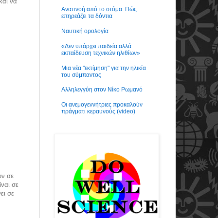
και να
Αναπνοή από το στόμα: Πώς
επηρεάζει τα δόντια
Ναυτική ορολογία
«Δεν υπάρχει παιδεία αλλά
εκπαίδευση τεχνικών ηλιθίων»
Μια νέα "εκτίμηση" για την ηλικία
του σύμπαντος
Αλληλεγγύη στον Νίκο Ρωμανό
Οι ανεμογεννήτριες προκαλούν
πράγματι κεραυνούς (video)
υν σε
ίναι σε
ει σε