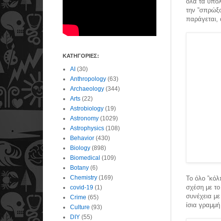
όλα τα υπόλ
την ”σπρώξο
παράγεται, 
ΚΑΤΗΓΟΡΙΕΣ:
AI
(30)
Anthropology
(63)
Archaeology
(344)
Arts
(22)
Astrobiology
(19)
Astronomy
(1029)
Astrophysics
(108)
Behavior
(430)
Biology
(898)
Biomedical
(109)
Botany
(6)
Chemistry
(169)
Το όλο ”κόλ
σχέση με το
covid-19
(1)
συνέχεια με
Crime
(65)
ίσια γραμμή 
Culture
(93)
DIY
(55)