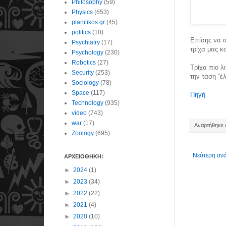
Philosophy
(59)
Physics
(653)
planitikos.gr
(45)
politics
(10)
Επίσης να α
Psychiatry
(17)
τρίχα μας κ
Psychology
(230)
Robotics
(27)
Τρίχα πιο λ
Security
(253)
την τάση ”έ
Sociology
(78)
Space
(117)
Πηγή
Technology
(935)
video
(743)
war
(17)
Αναρτήθηκε σ
Zoology
(695)
Νεότερη αν
ΑΡΧΕΙΟΘΗΚΗ:
►
2024
(1)
►
2023
(34)
►
2022
(22)
►
2021
(4)
►
2020
(10)