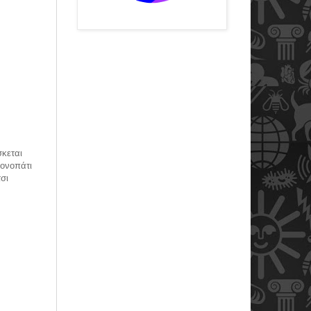
σκεται
μονοπάτι
σι