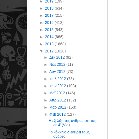
►
2019
(199)
►
2018
(634)
►
2017
(215)
►
2016
(412)
►
2015
(543)
►
2014
(886)
►
2013
(1668)
▼
2012
(1020)
►
Δεκ 2012
(92)
►
Νοε 2012
(11)
►
Αυγ 2012
(73)
►
Ιουλ 2012
(73)
►
Ιουν 2012
(103)
►
Μαΐ 2012
(146)
►
Απρ 2012
(132)
►
Μαρ 2012
(153)
▼
Φεβ 2012
(127)
Η εξέλιξη της ανθρωπότητας
σε 4′ (Vid)
Το κόκκινο διεγείρει τους
άνδρες