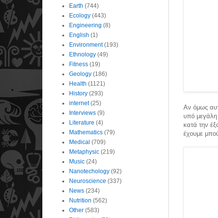
Earth
(744)
Ecology
(443)
Engineering
(8)
English
(1)
Environment
(193)
Ethnology
(49)
Fitness
(19)
Geology
(186)
Health
(1121)
History
(293)
internet
(25)
Αν όμως αυτ
Interviews
(9)
υπό μεγάλη 
Literature
(4)
κατά την έξ
Mathematics
(79)
έχουμε μπού
Medical
(709)
Metaphysic
(219)
Music
(24)
Nanotechology
(92)
Neuroscience
(337)
News
(234)
Nutrition
(562)
Other
(583)