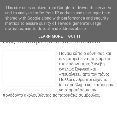
This site uses cookies from Google to deliver its services
and to analyze traffic. Your IP address and user-agent are
shared with Google along with performance and security
metrics to ensure quality of service, generate usage
statistics, and to detect and address abuse.
▼
LEARN MORE
GOT IT
Πώς να σταματήσετε το πονόδοντο
Πονάει κάποιο δόντι σας και
δεν μπορείτε να πάτε άμεσα
στον οδοντίατρο; Συνέβη
εντελώς ξαφνικά και
«πεθαίνετε» από τον πόνο;
Πολλοί άνθρωποι είχαν το
ίδιο πρόβλημα και κατάφεραν
να σταματήσουν τον
πονόδοντο ακολουθώντας τις παρακάτω συμβουλές.