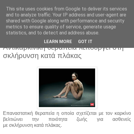
This site uses cookies from Google to deliver its services
and to analyze traffic. Your IP address and user-agent are
shared with Google along with performance and security
metrics to ensure quality of service, generate usage
statistics, and to detect and address abuse.
▼
LEARN MORE
GOT IT
Αντικαρκινική θεραπεία λειτουργεί στη
σκλήρυνση κατά πλάκας
Επαναστατική θεραπεία η οποία σχετίζεται με τον καρκίνο
βελτιώνει την ποιότητα ζωής για ασθενείς
με
σκλήρυνση
κατά πλάκας.