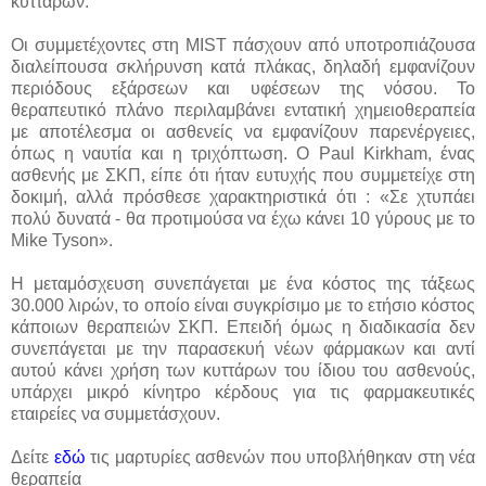
κυττάρων.
Οι συμμετέχοντες στη MIST πάσχουν από υποτροπιάζουσα
διαλείπουσα σκλήρυνση κατά πλάκας, δηλαδή εμφανίζουν
περιόδους εξάρσεων και υφέσεων της νόσου.
Το
θεραπευτικό πλάνο περιλαμβάνει εντατική χημειοθεραπεία
με αποτέλεσμα οι ασθενείς να εμφανίζουν παρενέργειες,
όπως η ναυτία και η τριχόπτωση. Ο
Paul Kirkham, ένας
ασθενής με ΣΚΠ, είπε ότι ήταν ευτυχής που συμμετείχε στη
δοκιμή, αλλά πρόσθεσε χαρακτηριστικά ότι :
«Σε χτυπάει
πολύ δυνατά - θα προτιμούσα να έχω κάνει 10 γύρους με το
Mike Tyson
».
Η μεταμόσχευση συνεπάγεται με ένα κόστος της τάξεως
30.000 λιρών, το οποίο είναι συγκρίσιμο με το ετήσιο κόστος
κάποιων θεραπειών ΣΚΠ.
Επειδή όμως η διαδικασία δεν
συνεπάγεται με την παρασεκυή νέων φάρμακων και αντί
αυτού κάνει χρήση των κυττάρων του ίδιου του ασθενούς,
υπάρχει μικρό κίνητρο κέρδους για τις φαρμακευτικές
εταιρείες να συμμετάσχουν.
Δείτε
εδώ
τις μαρτυρίες ασθενών που υποβλήθηκαν στη νέα
θεραπεία