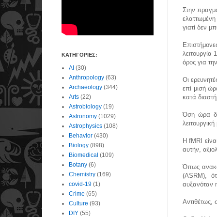
Στην πραγμα
ελαττωμένη 
γιατί δεν μ
Επιστήμονες
λειτουργία 
ΚΑΤΗΓΟΡΙΕΣ:
όρος για τη
AI
(30)
Anthropology
(63)
Οι ερευνητέ
Archaeology
(344)
επί μισή ώ
Arts
(22)
κατά διαστή
Astrobiology
(19)
Όση ώρα δι
Astronomy
(1029)
λειτουργική
Astrophysics
(108)
Behavior
(430)
Η fMRI είνα
Biology
(898)
αυτήν, αξιο
Biomedical
(109)
Botany
(6)
Όπως ανακο
Chemistry
(169)
(ASRM), ότ
covid-19
(1)
αυξανόταν η
Crime
(65)
Αντιθέτως, 
Culture
(93)
DIY
(55)