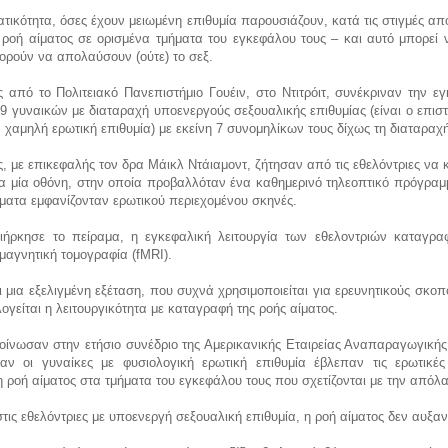
τικότητα, όσες έχουν μειωμένη επιθυμία παρουσιάζουν, κατά τις στιγμές α
ροή αίματος σε ορισμένα τμήματα του εγκεφάλου τους – και αυτό μπορεί ν
πορούν να απολαύσουν (ούτε) το σεξ.
 από το Πολιτειακό Πανεπιστήμιο Γουέιν, στο Ντιτρόιτ, συνέκριναν την ε
19 γυναικών με διαταραχή υποενεργούς σεξουαλικής επιθυμίας (είναι ο επισ
ν χαμηλή ερωτική επιθυμία) με εκείνη 7 συνομηλίκων τους δίχως τη διαταραχή
ς, με επικεφαλής τον δρα Μάικλ Ντάιαμοντ, ζήτησαν από τις εθελόντριες να 
ρα μία οθόνη, στην οποία προβαλλόταν ένα καθημερινό τηλεοπτικό πρόγραμ
ματα εμφανίζονταν ερωτικού περιεχομένου σκηνές.
ήρκησε το πείραμα, η εγκεφαλική λειτουργία των εθελοντριών καταγρα
 μαγνητική τομογραφία (fMRI).
ι μια εξελιγμένη εξέταση, που συχνά χρησιμοποιείται για ερευνητικούς σκοπ
λογείται η λειτουργικότητα με καταγραφή της ροής αίματος.
ίνωσαν στην ετήσιο συνέδριο της Αμερικανικής Εταιρείας Αναπαραγωγικής 
αν οι γυναίκες με φυσιολογική ερωτική επιθυμία έβλεπαν τις ερωτικές
 ροή αίματος στα τμήματα του εγκεφάλου τους που σχετίζονται με την απόλ
στις εθελόντριες με υποενεργή σεξουαλική επιθυμία, η ροή αίματος δεν αυξα