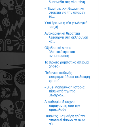
δυσανεξία στη γλουτένη
«Πλανήτης X»: θεωρητικά
στοιχεία για την ύπαρξη
το...
Υπό έρευνα η νέα γεωλογική
εποχή
Αντικαρκινική θεραπεία
λειτουργεί στη σκλήρυνση
κα...
Οξειδωτικό stress:
βλαπτικότητα και
αντιμετώπιση
Το πρώτο ρομποτικό σπέρμα
(video)
Πέθανε ο ασθενής -
«πειραματόζωο» σε δοκιμή
χαπιού...
«Blue Monday»: η ιστορία
πίσω από την πιο
μελαγχολ...
Λιποθυμία: 5 συχνοί
παράγοντες που την
προκαλούν
Πιθανώς μια μαύρη τρύπα
αποτελεί είσοδο σε άλλα
σύ...