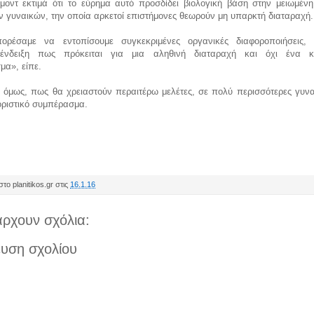
μοντ εκτιμά ότι το εύρημα αυτό προσδίδει βιολογική βάση στην μειωμένη
ν γυναικών, την οποία αρκετοί επιστήμονες θεωρούν μη υπαρκτή διαταραχή.
ορέσαμε να εντοπίσουμε συγκεκριμένες οργανικές διαφοροποιήσεις, 
 ένδειξη πως πρόκειται για μια αληθινή διαταραχή και όχι ένα κ
μα», είπε.
 όμως, πως θα χρειαστούν περαιτέρω μελέτες, σε πολύ περισσότερες γυναί
οριστικό συμπέρασμα.
το planitikos.gr στις
16.1.16
ρχουν σχόλια:
υση σχολίου