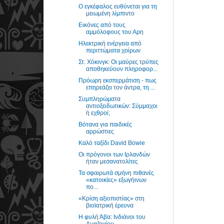
Ο εγκέφαλος ευθύνεται για τη
μειωμένη λίμπιντο
Εικόνες από τους
αμμόλοφους του Αρη
Ηλεκτρική ενέργεια από
περιττώματα χοίρων
Στ. Χόκινγκ: Οι μαύρες τρύπες
αποθηκεύουν πληροφορ...
Πρόωρη εκσπερμάτιση - πως
επηρεάζει τον άντρα, τη ...
Συμπληρώματα
αντιοξειδωτικών: Σύμμαχοι
ή εχθροί;
Βότανα για παιδικές
αρρώστιες
Καλό ταξίδι David Bowie
Οι πρόγονοι των Ιρλανδών
ήταν μεσανατολίτες
Τα σφαιρωτά σμήνη πιθανές
«κατοικίες» εξωγήινων
πο...
«Κρίση αξιοπιστίας» στη
βιοϊατρική έρευνα
Η φυλή Άβα: Ινδιάνοι του
Αμαζονίου