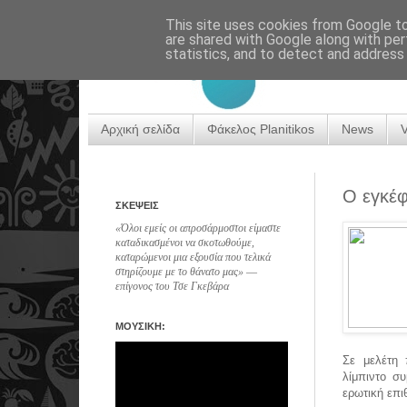
This site uses cookies from Google to 
are shared with Google along with per
statistics, and to detect and address
Αρχική σελίδα
Φάκελος Planitikos
News
Ο εγκέφ
ΣΚΕΨΕΙΣ
«Όλοι εμείς οι απροσάρμοστοι είμαστε
καταδικασμένοι να σκοτωθούμε,
καταρώμενοι μια εξουσία που τελικά
στηρίζουμε με το θάνατο μας» ―
επίγονος του Τσε Γκεβάρα
ΜΟΥΣΙΚΗ:
Σε μελέτη
λίμπιντο σ
ερωτική επι