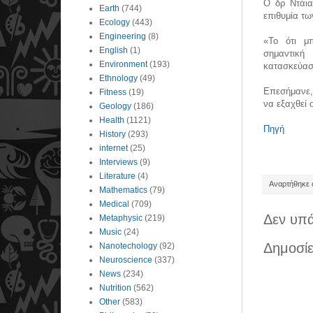
Ο δρ Ντάια
Earth
(744)
επιθυμία τω
Ecology
(443)
Engineering
(8)
«Το ότι μπ
English
(1)
σημαντική
Environment
(193)
κατασκεύασ
Ethnology
(49)
Επεσήμανε,
Fitness
(19)
να εξαχθεί 
Geology
(186)
Health
(1121)
Πηγή
History
(293)
internet
(25)
Interviews
(9)
Literature
(4)
Αναρτήθηκε σ
Mathematics
(79)
Medical
(709)
Δεν υπά
Metaphysic
(219)
Music
(24)
Δημοσίε
Nanotechology
(92)
Neuroscience
(337)
News
(234)
Nutrition
(562)
Other
(583)