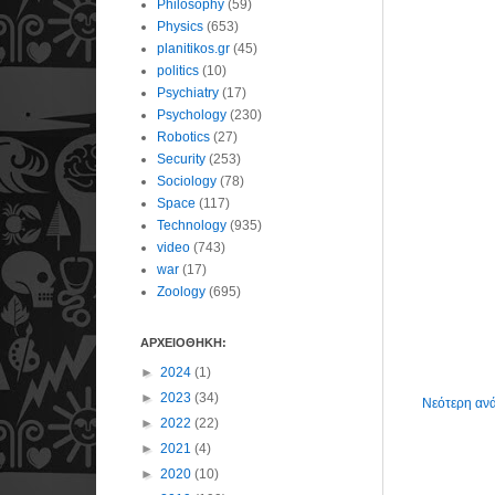
Philosophy
(59)
Physics
(653)
planitikos.gr
(45)
politics
(10)
Psychiatry
(17)
Psychology
(230)
Robotics
(27)
Security
(253)
Sociology
(78)
Space
(117)
Technology
(935)
video
(743)
war
(17)
Zoology
(695)
ΑΡΧΕΙΟΘΗΚΗ:
►
2024
(1)
►
2023
(34)
Νεότερη αν
►
2022
(22)
►
2021
(4)
►
2020
(10)