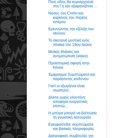
Ποιο είδος θα κυριαρχούσε
στη Γη εάν εξαφανιζόταν ...
Νόσος του Crohn και
καρκίνος του παχέος
εντέρου
Ερευνώντας την εξέλιξη του
σκύλου
Το σκοτεινό μυστικό ενός
πίνακα του 19ου αιώνα
Μυϊκές θλάσεις και
αντιμετώπιση (video)
Προϊστορική σφαγή στην
Κένυα
Έμφραγμα: Συμπτώματα και
παράγοντες κινδύνου
Γιατί οι εξωγήινοι είναι
σιωπηλοί;
Δίαιτα χωρίς γλουτένη:
αποφέρει ευεργετικές
επιπτώ...
Η μπύρα μπορεί να βελτιώσει
τη γνωστική λειτουργία
Εγκεφαλίτιδα: συμπτώματα
και βασικές πληροφορίες
Διατροφικές συμβουλές για