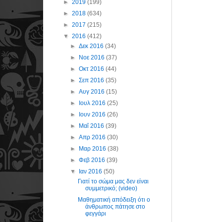
►
2019
(199)
►
2018
(634)
►
2017
(215)
▼
2016
(412)
►
Δεκ 2016
(34)
►
Νοε 2016
(37)
►
Οκτ 2016
(44)
►
Σεπ 2016
(35)
►
Αυγ 2016
(15)
►
Ιουλ 2016
(25)
►
Ιουν 2016
(26)
►
Μαΐ 2016
(39)
►
Απρ 2016
(30)
►
Μαρ 2016
(38)
►
Φεβ 2016
(39)
▼
Ιαν 2016
(50)
Γιατί το σώμα μας δεν είναι
συμμετρικό; (video)
Μαθηματική απόδειξη ότι ο
άνθρωπος πάτησε στο
φεγγάρι