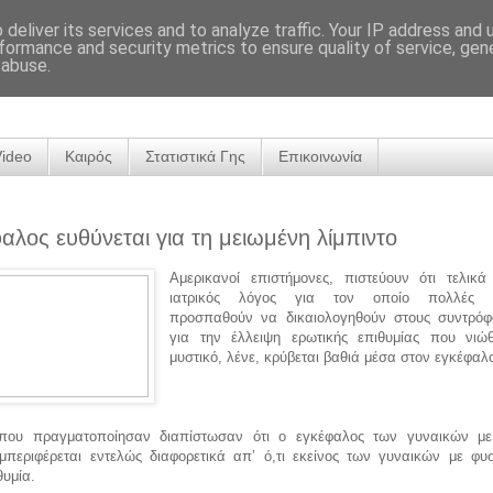
deliver its services and to analyze traffic. Your IP address and
formance and security metrics to ensure quality of service, ge
 abuse.
Video
Καιρός
Στατιστικά Γης
Επικοινωνία
αλος ευθύνεται για τη μειωμένη λίμπιντο
Αμερικανοί επιστήμονες, πιστεύουν ότι τελικά
ιατρικός λόγος για τον οποίο πολλές γ
προσπαθούν να δικαιολογηθούν στους συντρόφ
για την έλλειψη ερωτικής επιθυμίας που νιώ
μυστικό, λένε, κρύβεται βαθιά μέσα στον εγκέφαλ
 που πραγματοποίησαν διαπίστωσαν ότι ο εγκέφαλος των γυναικών μ
υμπεριφέρεται εντελώς διαφορετικά απ’ ό,τι εκείνος των γυναικών με φυσ
θυμία.