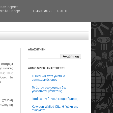
 user-agent
nerate usage
LEARN MORE
GOT IT
ΑΝΑΖΗΤΗΣΗ
 υπάρχει
υναίκες
ΔΗΜΟΦΙΛΕΙΣ ΑΝΑΡΤΗΣΕΙΣ:
ους τους
Τι είναι και πότε γίνεται ο
θουν. Το
αντιτετανικός ορός
ο.
Τα άστρα στο σύμπαν δεν
γεννιούνται μόνα τους
Γιατί με τον ύπνο ξεκουραζόμαστε;
ε χαμηλή
ιολογική
Kowloon Walled City: Η "πόλη της
αναρχίας"