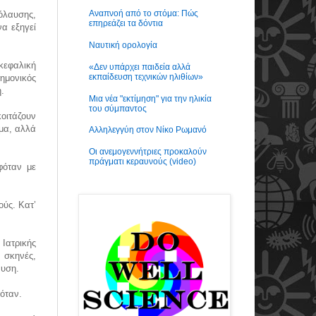
Αναπνοή από το στόμα: Πώς
πόλαυσης,
επηρεάζει τα δόντια
α εξηγεί
Ναυτική ορολογία
γκεφαλική
«Δεν υπάρχει παιδεία αλλά
εκπαίδευση τεχνικών ηλιθίων»
τημονικός
.
Μια νέα "εκτίμηση" για την ηλικία
του σύμπαντος
κοιτάζουν
μα, αλλά
Αλληλεγγύη στον Νίκο Ρωμανό
Οι ανεμογεννήτριες προκαλούν
πράγματι κεραυνούς (video)
φόταν με
ούς. Κατ’
Ιατρικής
 σκηνές,
αυση.
νόταν.