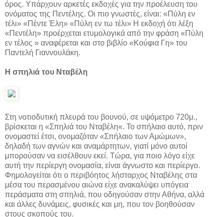
όρος. Υπάρχουν αρκετές εκδοχές για την προέλευση του
ονόματος της Πεντέλης. Οι πιο γνωστές, είναι: «Πύλη εν
τέλι» «Πέντε Έλη» «Πύλη εν τω τέλι» Η εκδοχή ότι λέξη
«Πεντέλη» προέρχεται ετυμολογικά από την φράση «Πύλη
εν τέλος » αναφέρεται και στο βιβλίο «Κούφια Γη» του
Παντελή Γιαννουλάκη.
Η σπηλιά του Νταβέλη
Στη νοτιοδυτική πλευρά του βουνού, σε υψόμετρο 720μ.,
βρίσκεται η «Σπηλιά του Νταβέλη«. Το σπήλαιο αυτό, πριν
ονομαστεί έτσι, ονομαζόταν «Σπήλαιο των Αμώμων»,
δηλαδή των αγνών και αναμάρτητων, γιατί μόνο αυτοί
μπορούσαν να εισέλθουν εκεί. Τώρα, για ποιο λόγο είχε
αυτή την περίεργη ονομασία, είναι άγνωστο και περίεργο.
Φημολογείται ότι ο περιβόητος λήσταρχος Νταβέλης στα
μέσα του περασμένου αιώνα είχε ανακαλύψει υπόγεια
περάσματα στη σπηλιά, που οδηγούσαν στην Αθήνα, αλλά
και άλλες δυνάμεις, φυσικές και μη, που τον βοηθούσαν
στους σκοπούς του.