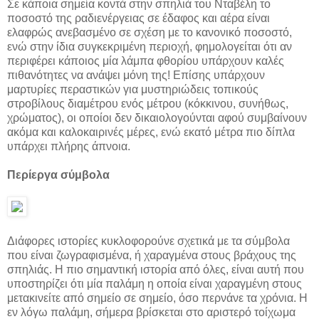
Σε κάποια σημεία κοντά στην σπηλιά του Νταβέλη το
ποσοστό της ραδιενέργειας σε έδαφος και αέρα είναι
ελαφρώς ανεβασμένο σε σχέση με το κανονικό ποσοστό,
ενώ στην ίδια συγκεκριμένη περιοχή, φημολογείται ότι αν
περιφέρει κάποιος μία λάμπα φθορίου υπάρχουν καλές
πιθανότητες να ανάψει μόνη της! Επίσης υπάρχουν
μαρτυρίες περαστικών για μυστηριώδεις τοπικούς
στροβίλους διαμέτρου ενός μέτρου (κόκκινου, συνήθως,
χρώματος), οι οποίοι δεν δικαιολογούνται αφού συμβαίνουν
ακόμα και καλοκαιρινές μέρες, ενώ εκατό μέτρα πιο δίπλα
υπάρχει πλήρης άπνοια.
Περίεργα σύμβολα
Διάφορες ιστορίες κυκλοφορούνε σχετικά με τα σύμβολα
που είναι ζωγραφισμένα, ή χαραγμένα στους βράχους της
σπηλιάς. Η πιο σημαντική ιστορία από όλες, είναι αυτή που
υποστηρίζει ότι μία παλάμη η οποία είναι χαραγμένη στους
μετακινείτε από σημείο σε σημείο, όσο περνάνε τα χρόνια. Η
εν λόγω παλάμη, σήμερα βρίσκεται στο αριστερό τοίχωμα