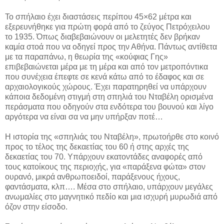
Το σπήλαιο έχει διαστάσεις περίπου 45×62 μέτρα και
εξερευνήθηκε για πρώτη φορά από το ζεύγος Πετρόχειλου
το 1935. Όπως διαβεβαιώνουν οι μελετητές δεν βρήκαν
καμία στοά που να οδηγεί προς την Αθήνα. Πάντως αντίθετα
με τα παραπάνω, η θεωρία της «κούφιας Γης»
επιβεβαιώνεται μέρα με τη μέρα και από τον μετροπόντικα
που συνέχεια έπεφτε σε κενά κάτω από το έδαφος και σε
αρχαιολογικούς χώρους. Έχει παρατηρηθεί να υπάρχουν
κάποια δεδομένη στιγμή στη σπηλιά του Νταβέλη ορισμένα
περάσματα που οδηγούν στα ενδότερα του βουνού και λίγο
αργότερα να είναι σα να μην υπήρξαν ποτέ…
Η ιστορία της «σπηλιάς του Νταβέλη», πρωτοήρθε στο κοινό
προς το τέλος της δεκαετίας του 60 ή στης αρχές της
δεκαετίας του 70. Υπάρχουν εκατοντάδες αναφορές από
τους κατοίκους της περιοχής, για «παράξενα φώτα» στον
ουρανό, μικρά ανθρωποειδοί, παράξενους ήχους,
φαντάσματα, κλπ…. Μέσα στο σπήλαιο, υπάρχουν μεγάλες
ανωμαλίες στο μαγνητικό πεδίο και μια ισχυρή μυρωδιά από
όζον στην είσοδο.