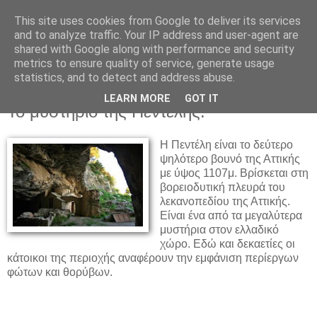
This site uses cookies from Google to deliver its services
and to analyze traffic. Your IP address and user-agent are
shared with Google along with performance and security
metrics to ensure quality of service, generate usage
statistics, and to detect and address abuse.
▼
LEARN MORE
GOT IT
Το μυστήριο της Πεντέλης.
Η Πεντέλη είναι το δεύτερο
ψηλότερο βουνό της Αττικής
με ύψος 1107μ. Βρίσκεται στη
βορειοδυτική πλευρά του
λεκανοπεδίου της Αττικής.
Είναι ένα από τα μεγαλύτερα
μυστήρια στον ελλαδικό
χώρο. Εδώ και δεκαετίες οι
κάτοικοι της περιοχής αναφέρουν την εμφάνιση περίεργων
φώτων και θορύβων.