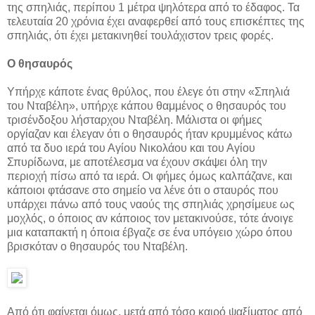
της σπηλιάς, περίπου 1 μέτρα ψηλότερα από το έδαφος. Τα
τελευταία 20 χρόνια έχει αναφερθεί από τους επισκέπτες της
σπηλιάς, ότι έχει μετακινηθεί τουλάχιστον τρεις φορές.
Ο θησαυρός
Υπήρχε κάποτε ένας θρύλος, που έλεγε ότι στην «Σπηλιά
του Νταβέλη», υπήρχε κάπου θαμμένος ο θησαυρός του
τρισένδοξου λήσταρχου Νταβέλη. Μάλιστα οι φήμες
οργίαζαν και έλεγαν ότι ο θησαυρός ήταν κρυμμένος κάτω
από τα δυο ιερά του Αγίου Νικολάου και του Αγίου
Σπυρίδωνα, με αποτέλεσμα να έχουν σκάψει όλη την
περιοχή πίσω από τα ιερά. Οι φήμες όμως καλπάζανε, και
κάποιοι φτάσανε στο σημείο να λένε ότι ο σταυρός που
υπάρχει πάνω από τους ναούς της σπηλιάς χρησίμευε ως
μοχλός, ο όποιος αν κάποιος τον μετακινούσε, τότε άνοιγε
μια καταπακτή η όποια έβγαζε σε ένα υπόγειο χώρο όπου
βρισκόταν ο θησαυρός του Νταβέλη.
Από ότι φαίνεται όμως, μετά από τόσο καιρό ψαξίματος από