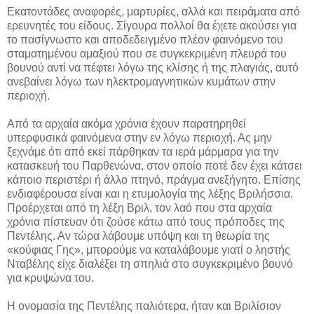
Εκατοντάδες αναφορές, μαρτυρίες, αλλά και πειράματα από
ερευνητές του είδους. Σίγουρα πολλοί θα έχετε ακούσει για
το πασίγνωστο και αποδεδειγμένο πλέον φαινόμενο του
σταματημένου αμαξιού που σε συγκεκριμένη πλευρά του
βουνού αντί να πέφτει λόγω της κλίσης ή της πλαγιάς, αυτό
ανεβαίνει λόγω των ηλεκτρομαγνητικών κυμάτων στην
περιοχή.
Από τα αρχαία ακόμα χρόνια έχουν παρατηρηθεί
υπερφυσικά φαινόμενα στην εν λόγω περιοχή. Ας μην
ξεχνάμε ότι από εκεί πάρθηκαν τα ιερά μάρμαρα για την
κατασκευή του Παρθενώνα, στον οποίο ποτέ δεν έχει κάτσει
κάποιο περιστέρι ή άλλο πτηνό, πράγμα ανεξήγητο. Επίσης
ενδιαφέρουσα είναι και η ετυμολογία της λέξης Βριλήσσια.
Προέρχεται από τη λέξη Βριλ, τον λαό που στα αρχαία
χρόνια πίστευαν ότι ζούσε κάτω από τους πρόποδες της
Πεντέλης. Αν τώρα λάβουμε υπόψη και τη θεωρία της
«κούφιας Γης», μπορούμε να καταλάβουμε γιατί ο ληστής
Νταβέλης είχε διαλέξει τη σπηλιά στο συγκεκριμένο βουνό
για κρυψώνα του.
Η ονομασία της Πεντέλης παλιότερα, ήταν και Βριλίσιον