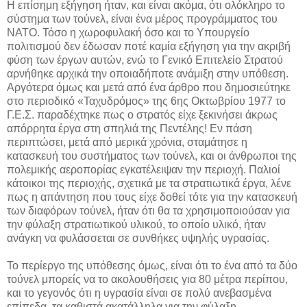
Η επίσημη εξήγηση ήταν, και είναι ακόμα, ότι ολόκληρο το
σύστημα των τούνελ, είναι ένα μέρος προγράμματος του
ΝΑΤΟ. Τόσο η χωροφυλακή όσο και το Υπουργείο
πολιτισμού δεν έδωσαν ποτέ καμία εξήγηση για την ακριβή
φύση των έργων αυτών, ενώ το Γενικό Επιτελείο Στρατού
αρνήθηκε αρχικά την οποιαδήποτε ανάμιξη στην υπόθεση.
Αργότερα όμως και μετά από ένα άρθρο που δημοσιεύτηκε
στο περιοδικό «Ταχυδρόμος» της 6ης Οκτωβρίου 1977 το
Γ.Ε.Σ. παραδέχτηκε πως ο στρατός είχε ξεκινήσει άκρως
απόρρητα έργα στη σπηλιά της Πεντέλης! Εν πάση
περιπτώσει, μετά από μερικά χρόνια, σταμάτησε η
κατασκευή του συστήματος των τούνελ, και οι άνθρωποι της
πολεμικής αεροπορίας εγκατέλειψαν την περιοχή. Παλιοί
κάτοικοι της περιοχής, σχετικά με τα στρατιωτικά έργα, λένε
πως η απάντηση που τους είχε δοθεί τότε για την κατασκευή
των διαφόρων τούνελ, ήταν ότι θα τα χρησιμοποιούσαν για
την φύλαξη στρατιωτικού υλικού, το οποίο υλικό, ήταν
ανάγκη να φυλάσσεται σε συνθήκες υψηλής υγρασίας.
Το περίεργο της υπόθεσης όμως, είναι ότι το ένα από τα δύο
τούνελ μπορείς να το ακολουθήσεις για 80 μέτρα περίπου,
και το γεγονός ότι η υγρασία είναι σε πολύ ανεβασμένα
επίπεδα, τα καθιστά ακατάλληλα για την φύλαξη