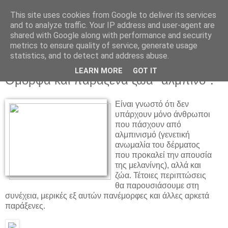
This site uses cookies from Google to deliver its services
and to analyze traffic. Your IP address and user-agent are
shared with Google along with performance and security
metrics to ensure quality of service, generate usage
statistics, and to detect and address abuse.
▼
LEARN MORE
GOT IT
Όμορφα και παράξενα ζώα "αλμπίνο".
Είναι γνωστό ότι δεν
υπάρχουν μόνο άνθρωποι
που πάσχουν από
αλμπινισμό (γενετική
ανωμαλία του δέρματος
που προκαλεί την απουσία
της μελανίνης), αλλά και
ζώα. Τέτοιες περιπτώσεις
θα παρουσιάσουμε στη
συνέχεια, μερικές εξ αυτών πανέμορφες και άλλες αρκετά
παράξενες.