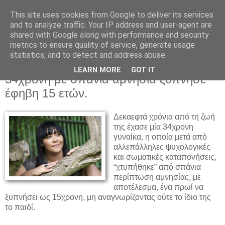
This site uses cookies from Google to deliver its services
and to analyze traffic. Your IP address and user-agent are
shared with Google along with performance and security
metrics to ensure quality of service, generate usage
statistics, and to detect and address abuse.
▼
LEARN MORE
GOT IT
34χρονη με σπάνια αμνησία ξύπνησε
έφηβη 15 ετών.
Δεκαεφτά χρόνια από τη ζωή
της έχασε μία 34χρονη
γυναίκα, η οποία μετά από
αλλεπάλληλες ψυχολογικές
και σωματικές καταπονήσεις,
“χτυπήθηκε” από σπάνια
περίπτωση αμνησίας, με
αποτέλεσμα, ένα πρωί να
ξυπνήσει ως 15χρονη, μη αναγνωρίζοντας ούτε το ίδιο της
το παιδί.