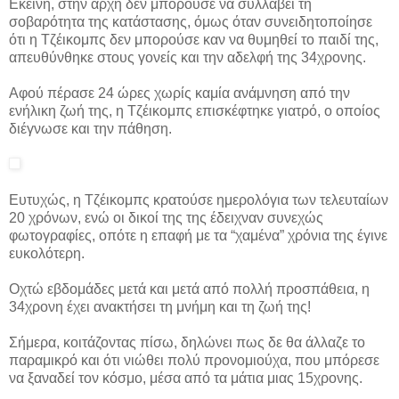
Εκείνη, στην αρχή δεν μπορούσε να συλλάβει τη
σοβαρότητα της κατάστασης, όμως όταν συνειδητοποίησε
ότι η Τζέικομπς δεν μπορούσε καν να θυμηθεί το παιδί της,
απευθύνθηκε στους γονείς και την αδελφή της 34χρονης.
Αφού πέρασε 24 ώρες χωρίς καμία ανάμνηση από την
ενήλικη ζωή της, η Τζέικομπς επισκέφτηκε γιατρό, ο οποίος
διέγνωσε και την πάθηση.
Ευτυχώς, η Τζέικομπς κρατούσε ημερολόγια των τελευταίων
20 χρόνων, ενώ οι δικοί της της έδειχναν συνεχώς
φωτογραφίες, οπότε η επαφή με τα “χαμένα” χρόνια της έγινε
ευκολότερη.
Οχτώ εβδομάδες μετά και μετά από πολλή προσπάθεια, η
34χρονη έχει ανακτήσει τη μνήμη και τη ζωή της!
Σήμερα, κοιτάζοντας πίσω, δηλώνει πως δε θα άλλαζε το
παραμικρό και ότι νιώθει πολύ προνομιούχα, που μπόρεσε
να ξαναδεί τον κόσμο, μέσα από τα μάτια μιας 15χρονης.