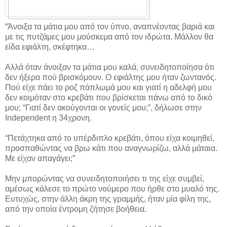
“Άνοιξα τα μάτια μου από τον ύπνο, αναπνέοντας βαριά και
με τις πυτζάμες μου μούσκεμα από τον ιδρώτα. Μάλλον θα
είδα εφιάλτη, σκέφτηκα…
Αλλά όταν άνοιξαν τα μάτια μου καλά, συνειδητοποίησα ότι
δεν ήξερα πού βρισκόμουν. Ο εφιάλτης μου ήταν ζωντανός.
Πού είχε πάει το ροζ πάπλωμά μου και γιατί η αδελφή μου
δεν κοιμόταν στο κρεβάτι που βρίσκεται πάνω από το δικό
μου; “Γιατί δεν ακούγονται οι γονείς μου;”, δήλωσε στην
Independent η 34χρονη.
“Πετάχτηκα από το υπέρδιπλο κρεβάτι, όπου είχα κοιμηθεί,
προσπαθώντας να βρω κάτι που αναγνωρίζω, αλλά μάταια.
Με είχαν απαγάγει;”
Μην μπορώντας να συνειδητοποιήσει τι της είχε συμβεί,
αμέσως κάλεσε το πρώτο νούμερο που ήρθε στο μυαλό της.
Ευτυχώς, στην άλλη άκρη της γραμμής, ήταν μία φίλη της,
από την οποία έντρομη ζήτησε βοήθεια.