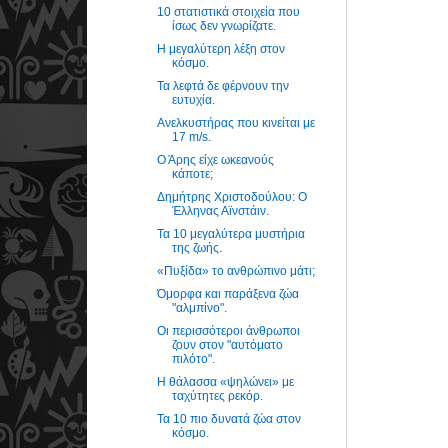
10 στατιστικά στοιχεία που
ίσως δεν γνωρίζατε.
Η μεγαλύτερη λέξη στον
κόσμο.
Τα λεφτά δε φέρνουν την
ευτυχία.
Ανελκυστήρας που κινείται με
17 m/s.
Ο Άρης είχε ωκεανούς
κάποτε;
Δημήτρης Χριστοδούλου: Ο
Έλληνας Αϊνστάιν.
Τα 10 μεγαλύτερα μυστήρια
της ζωής.
«Πυξίδα» το ανθρώπινο μάτι;
Όμορφα και παράξενα ζώα
"αλμπίνο".
Οι περισσότεροι άνθρωποι
ζουν στον "αυτόματο
πιλότο".
Η θάλασσα «ψηλώνει» με
ταχύτητες ρεκόρ.
Τα 10 πιο δυνατά ζώα στον
κόσμο.