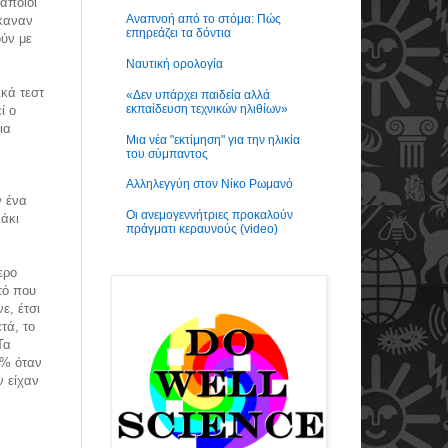
άποιοι
Αναπνοή από το στόμα: Πώς
έκαναν
επηρεάζει τα δόντια
ύν με
Ναυτική ορολογία
ικά τεστ
«Δεν υπάρχει παιδεία αλλά
εκπαίδευση τεχνικών ηλιθίων»
ί ο
ια
Μια νέα "εκτίμηση" για την ηλικία
του σύμπαντος
Αλληλεγγύη στον Νίκο Ρωμανό
ν ένα
Οι ανεμογεννήτριες προκαλούν
λάκι
πράγματι κεραυνούς (video)
ερο
τό που
ε, έτσι
τά, το
Τα
0% όταν
ν είχαν