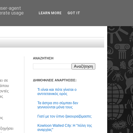
 user-agent
nerate usage
LEARN MORE
GOT IT
ΑΝΑΖΗΤΗΣΗ
ει σε
ΔΗΜΟΦΙΛΕΙΣ ΑΝΑΡΤΗΣΕΙΣ:
κάπου
Τι είναι και πότε γίνεται ο
οντές
αντιτετανικός ορός
ας
Τα άστρα στο σύμπαν δεν
γεννιούνται μόνα τους
Γιατί με τον ύπνο ξεκουραζόμαστε;
ις
Kowloon Walled City: Η "πόλη της
ξηγήσει
αναρχίας"