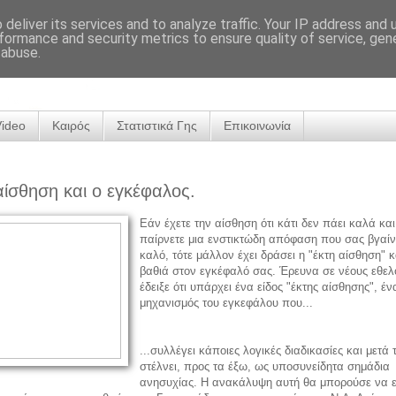
deliver its services and to analyze traffic. Your IP address and
formance and security metrics to ensure quality of service, ge
 abuse.
Video
Καιρός
Στατιστικά Γης
Επικοινωνία
αίσθηση και ο εγκέφαλος.
Εάν έχετε την αίσθηση ότι κάτι δεν πάει καλά και
παίρνετε μια ενστικτώδη απόφαση που σας βγαίν
καλό, τότε μάλλον έχει δράσει η "έκτη αίσθηση" 
βαθιά στον εγκέφαλό σας. Έρευνα σε νέους εθελ
έδειξε ότι υπάρχει ένα είδος "έκτης αίσθησης", έν
μηχανισμός του εγκεφάλου που...
...συλλέγει κάποιες λογικές διαδικασίες και μετά τ
στέλνει, προς τα έξω, ως υποσυνείδητα σημάδια
ανησυχίας. Η ανακάλυψη αυτή θα μπορούσε να ε