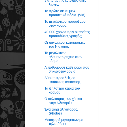
9 από τις πιο εντυπωσιακές
λίμνες.
Το πρώτο σκυλί με 4
προσθετικά πόδια. (Vid)
To μεγαλύτερο χρυσόψαρο
στον κόσμο.
40.000 χρόνια πριν οι πρώτες
προσπάθειες γραφής;
Οι παγωμένοι καταρράκτες
του Νιαγάρα.
Το μεγαλύτερο
αδαμαντωρυχείο στον
κόσμο
Λιποθυμούσε κάθε φορά που
σηκωνόταν όρθια.
Δύο αστεροειδείς σε
απόσταση αναπνοής.
Τα ψηλότερα κτίρια του
κόσμου.
Ο πολιτισμός των χόμπιτ
στην Ινδονησία.
Ένα ψάρι αλιγάτορας.
(Photos)
Μεταφορά μηνυμάτων με
τηλεπάθεια.