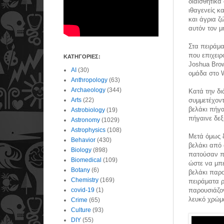
διαισθητικά
ιθαγενείς κ
και άγρια 
αυτόν τον μ
Στα πειράμα
που επιχειρ
ΚΑΤΗΓΟΡΙΕΣ:
Joshua Brow
AI
(30)
ομάδα στο W
Anthropology
(63)
Archaeology
(344)
Κατά την δι
Arts
(22)
συμμετέχοντ
βελάκι πήγα
Astrobiology
(19)
πήγαινε δεξ
Astronomy
(1029)
Astrophysics
(108)
Μετά όμως ξ
Behavior
(430)
βελάκι από 
Biology
(898)
πατούσαν πρ
Biomedical
(109)
ώστε να μπε
Botany
(6)
βελάκι παρο
Chemistry
(169)
πειράματα ρ
covid-19
(1)
παρουσιάζο
λευκό χρώμ
Crime
(65)
Culture
(93)
DIY
(55)