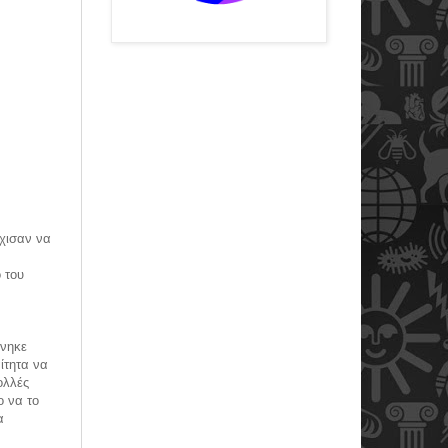
ρχισαν να
 του
άνηκε
ίτητα να
ολλές
ο να το
α