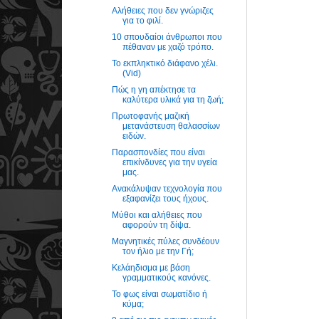
Αλήθειες που δεν γνώριζες
για το φιλί.
10 σπουδαίοι άνθρωποι που
πέθαναν με χαζό τρόπο.
Το εκπληκτικό διάφανο χέλι.
(Vid)
Πώς η γη απέκτησε τα
καλύτερα υλικά για τη ζωή;
Πρωτοφανής μαζική
μετανάστευση θαλασσίων
ειδών.
Παρασπονδίες που είναι
επικίνδυνες για την υγεία
μας.
Ανακάλυψαν τεχνολογία που
εξαφανίζει τους ήχους.
Μύθοι και αλήθειες που
αφορούν τη δίψα.
Μαγνητικές πύλες συνδέουν
τον ήλιο με την Γή;
Κελάηδισμα με βάση
γραμματικούς κανόνες.
Το φως είναι σωματίδιο ή
κύμα;