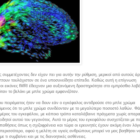
ς συμμετέχοντας δεν είχαν πει για αυτήν την ρύθμιση, μερικοί από αυτούς ά
πτουν τουλάχιστον σε ένα υποσυνείδητο επίπεδο. Καθώς αυτή η επίγνωση
οι εικόνες fMRI έδειχναν μια αυξανόμενη δραστηριότητα στο εμπρόσθιο λοβό
ταν το βελάκι με μπλε χρώμα εμφανιζόταν.
ου πειράματος ήταν να δουν εάν ο εγκέφαλος αντιδρούσε στο μπλε χρώμα
όμενος ότι το μπλε χρώμα συνδέονταν με το μεγαλύτερο ποσοστό λαθών. Φ
α μέρος του εγκεφάλου, με κάποιο τρόπο καταλάβαινε πράγματα χωρίς απαρα
ειδητοί αυτού του γεγονότος. Αυτό το μέρος του εγκεφάλου συσχετίζεται με π
 παθήσεις όπως η σχιζοφρένεια και τώρα οι ερευνητές έχουν ακόμη έναν λόγ
περισσότερο, αφού η μελέτη σε υγιείς ανθρώπους μπορεί να μας βοηθήσει ν
 τι συμβαίνει και με τις διανοητικές ασθένειες.