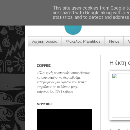
This site uses cookies from Google to 
are shared with Google along with per
statistics, and to detect and address
Αρχική σελίδα
Φάκελος Planitikos
News
Η έκτη 
ΣΚΕΨΕΙΣ
«Όλοι εμείς οι απροσάρμοστοι είμαστε
καταδικασμένοι να σκοτωθούμε,
καταρώμενοι μια εξουσία που τελικά
στηρίζουμε με το θάνατο μας» ―
επίγονος του Τσε Γκεβάρα
ΜΟΥΣΙΚΗ: