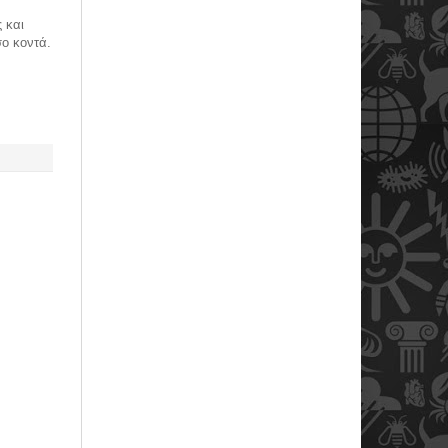
 και
σο κοντά.