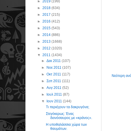
►
2019
(199)
►
2018
(634)
►
2017
(215)
►
2016
(412)
►
2015
(543)
►
2014
(886)
►
2013
(1668)
►
2012
(1020)
▼
2011
(1434)
►
Δεκ 2011
(107)
►
Νοε 2011
(107)
►
Οκτ 2011
(117)
Νεότερη αν
►
Σεπ 2011
(111)
►
Αυγ 2011
(52)
►
Ιουλ 2011
(87)
▼
Ιουν 2011
(144)
Τι περιέχουν τα δακρυγόνα;
Στεγόκερως: Ένας
δεινόσαυρος με «κράνος».
Η υποθαλάσσια χώρα των
θαυμάτων.