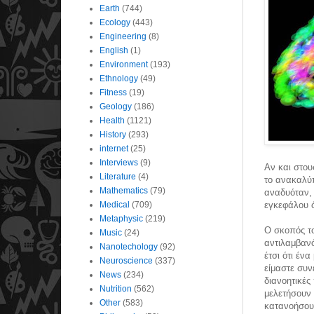
Earth
(744)
Ecology
(443)
Engineering
(8)
English
(1)
Environment
(193)
Ethnology
(49)
Fitness
(19)
Geology
(186)
Health
(1121)
History
(293)
internet
(25)
Interviews
(9)
Αν και στου
Literature
(4)
το ανακαλύ
Mathematics
(79)
αναδυόταν, 
Medical
(709)
εγκεφάλου ό
Metaphysic
(219)
Ο σκοπός τ
Music
(24)
αντιλαμβαν
Nanotechology
(92)
έτσι ότι έν
Neuroscience
(337)
είμαστε συν
News
(234)
διανοητικές
Nutrition
(562)
μελετήσουν 
Other
(583)
κατανοήσουμε