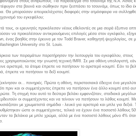
 φαινόμενα στους ανθρώπους. Για παράδειγμα στο τσουνάμι της Ν.Α. Ασίας κ
ατέφυγαν στα βουνά και σώθηκαν πριν ξεσπάσει το τσουνάμι, όπως το ίδιο 
ζώα. Θα μπορούσαν απειροελάχιστες διαφορές στην ατμόσφαιρα να συλληφθο
ηχανισμό του εγκεφάλου;
τά τους, οι ερευνητές προκάλεσαν νέους εθελοντές σε μια σειρά έξυπνα οπτ
ούσαν να προκαλέσουν αντικρουόμενες επιλογές μέσα στον εγκέφαλο, εξηγε
n, ένας βοηθός στην έρευνα με τον Todd Braver, καθηγητή ψυχολογίας, σε μ
ashington University στο St. Louis.
άρκεια των πειραμάτων παρατήρησαν την λειτουργία του εγκεφάλου, στους
ες χρησιμοποιώντας την γνωστή τεχνική fMRI. Σε μια οθόνη υπολογιστή, εά
ινε αριστερά, τα άτομα έπρεπε να πατήσουν το αριστερό κουμπί. Εάν το βε
ιά, έπρεπε να πατήσουν το δεξί κουμπί.
εκίνησαν οι... πονηριές. Πρώτα η οθόνη, περιστασιακά έδειχνε ένα μεγαλύτ
ότι πριν και οι συμμετέχοντες έπρεπε να πατήσουν ένα άλλο κουμπί από αυ
ώτα. Τη στιγμή που αυτό το δεύτερο βελάκι εμφανιζόταν, σταδιακά μεγάλων
ρδευτούν οι συμμετέχοντες και να τείνουν να πατήσουν το λάθος κουμπί. Με
υσιάζοταν με χρωματιστά σημάδια - λευκό για αριστερά και μπλε για δεξιά. 
υθμίστηκαν ώστε οι συμμετέχοντες, τελικά να έχουν ένα ποσοστό λάθους 5
νταν τα βελάκια με μπλε χρώμα, αλλά με ένα ποσοστό λάθους μόνο 4% ότα
α.