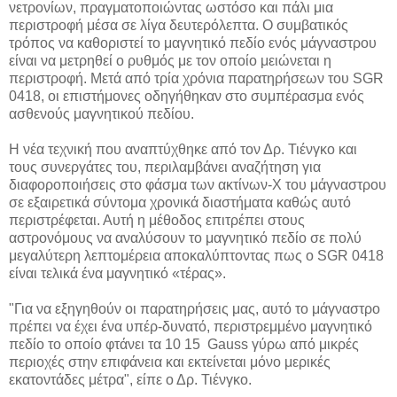
νετρονίων, πραγματοποιώντας ωστόσο και πάλι μια
περιστροφή μέσα σε λίγα δευτερόλεπτα. Ο συμβατικός
τρόπος να καθοριστεί το μαγνητικό πεδίο ενός μάγναστρου
είναι να μετρηθεί ο ρυθμός με τον οποίο μειώνεται η
περιστροφή. Μετά από τρία χρόνια παρατηρήσεων του SGR
0418, οι επιστήμονες οδηγήθηκαν στο συμπέρασμα ενός
ασθενούς μαγνητικού πεδίου.
Η νέα τεχνική που αναπτύχθηκε από τον Δρ. Τιένγκο και
τους συνεργάτες του, περιλαμβάνει αναζήτηση για
διαφοροποιήσεις στο φάσμα των ακτίνων-Χ του μάγναστρου
σε εξαιρετικά σύντομα χρονικά διαστήματα καθώς αυτό
περιστρέφεται. Αυτή η μέθοδος επιτρέπει στους
αστρονόμους να αναλύσουν το μαγνητικό πεδίο σε πολύ
μεγαλύτερη λεπτομέρεια αποκαλύπτοντας πως ο SGR 0418
είναι τελικά ένα μαγνητικό «τέρας».
"Για να εξηγηθούν οι παρατηρήσεις μας, αυτό το μάγναστρο
πρέπει να έχει ένα υπέρ-δυνατό, περιστρεμμένο μαγνητικό
πεδίο το οποίο φτάνει τα 10 15 Gauss γύρω από μικρές
περιοχές στην επιφάνεια και εκτείνεται μόνο μερικές
εκατοντάδες μέτρα", είπε ο Δρ. Τιένγκο.