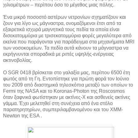
χιλιομέτρων – περίπου όσο το μέγεθος μιας πόλης.
Ένα μικρό ποσοστό αστέρων νετρονίων σχηματίζουν και
ζουν για λίγο ως μάγναστρα, ονομαζόμενοι έτσι από τα
εξαιρετικά ισχυρά μαγνητικά τους πεδία τα οποία είναι
δισεκατομμύρια με τρισεκατομμύρια φορές μεγαλύτερα από
εκείνα που παράγονται για παράδειγμα στα μηχανήματα MRI
των νοσοκομείων. Τα πεδία αυτά κάνουν τα μάγναστρα να
εκρήγνυνται σποραδικά με ριπές υψηλής-ενέργειας
ακτινοβολίας.
Ο SGR 0418 βρίσκεται στο γαλαξία μας, περίπου 6500 έτη
φωτός από τη Γη. Εντοπίστηκε για πρώτη φορά τον Ιούνιο
του 2009 από διαστημικά τηλεσκόπια μεταξύ των οποίων το
Fermi της NASA και το Koronas-Photon της Roscosmos
όταν ξαφνικά φωτίστηκαν με ακτίνες-Χ και ασθενείς ακτίνες
γάμμα. Έχει μελετηθεί στη συνέχεια από ένα στόλο
παρατηρητηρίων, συμπεριλαμβανομένου και του XMM-
Newton της ESA .