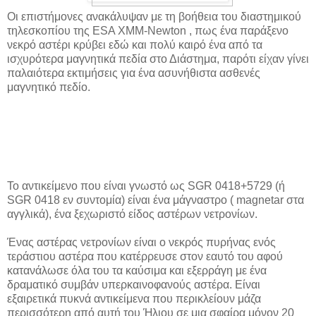
Οι επιστήμονες ανακάλυψαν με τη βοήθεια του διαστημικού
τηλεσκοπίου της ESA XMM-Newton , πως ένα παράξενο
νεκρό αστέρι κρύβει εδώ και πολύ καιρό ένα από τα
ισχυρότερα μαγνητικά πεδία στο Διάστημα, παρότι είχαν γίνει
παλαιότερα εκτιμήσεις για ένα ασυνήθιστα ασθενές
μαγνητικό πεδίο.
Το αντικείμενο που είναι γνωστό ως SGR 0418+5729 (ή
SGR 0418 εν συντομία) είναι ένα μάγναστρο ( magnetar στα
αγγλικά), ένα ξεχωριστό είδος αστέρων νετρονίων.
Ένας αστέρας νετρονίων είναι ο νεκρός πυρήνας ενός
τεράστιου αστέρα που κατέρρευσε στον εαυτό του αφού
κατανάλωσε όλα του τα καύσιμα και εξερράγη με ένα
δραματικό συμβάν υπερκαινοφανούς αστέρα. Είναι
εξαιρετικά πυκνά αντικείμενα που περικλείουν μάζα
περισσότερη από αυτή του Ήλιου σε μια σφαίρα μόνον 20