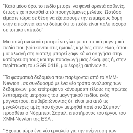
"Κατά μέσο όρο, το πεδίο μπορεί να φανεί αρκετά ασθενές,
όπως είχε προταθεί από προηγούμενες μελέτες. Ωστόσο,
είμαστε τώρα σε θέση να εξετάσουμε την επιμέρους δομή
στην επιφάνεια και να δούμε ότι το πεδίο είναι πολύ ισχυρό
σε τοπικό επίπεδο".
Μια απλή αναλογία μπορεί να γίνει με τα τοπικά μαγνητικά
πεδία που βρίσκονται στις ηλιακές κηλίδες στον Ήλιο, όπου
μια αλλαγή στη διάταξη μπορεί ξαφνικά να οδηγήσει στην
κατάρρευση τους και την παραγωγή μιας έκλαμψης ή, στην
περίπτωση του SGR 0418, μια έκρηξη ακτίνων-Χ.
"Τα φασματικά δεδομένα που παρέχονται από το XMM-
Newton , σε συνδυασμό με ένα νέο τρόπο ανάλυσης των
δεδομένων, μας επέτρεψε να κάνουμε επιτέλους τις πρώτες
λεπτομερείς μετρήσεις του μαγνητικού πεδίου ενός
μάγναστρου, επιβεβαιώνοντας ότι είναι μια από τις
μεγαλύτερες τιμές που έχουν μετρηθεί ποτέ στο Σύμπαν",
προσθέτει ο Νόρμπερτ Σαρτελ, επιστήμονας του έργου του
XMM-Newton της ESA .
"Έχουμε τώρα ένα νέο εργαλείο για την ανίχνευση των