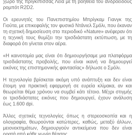
χώρο της πριγκίπισσας Λέια με τη βοήθεια του ανδροειδούς
ρομπότ R2D2.
Οι ερευνητές του Πανεπιστημίου Μπρίγκαμ Γιανγκ της
Γιούτα, με επικεφαλής τον φυσικό Ντάνιελ Σμόλι, που έκαναν
τη σχετική δημοσίευση στο περιοδικό «Nature» ανέφεραν ότι
η τεχνική τους θυμίζει την τρισδιάστατη εκτύπωση, με τη
διαφορά ότι γίνεται στον αέρα.
«Η καινοτομία μας είναι ότι δημιουργήσαμε μια πλατφόρμα
τρισδιάστατης προβολής, που είναι ικανή να δημιουργεί
εικόνες της επιστημονικής φαντασίας» δήλωσε ο Σμόλι.
Η τεχνολογία βρίσκεται ακόμη υπό ανάπτυξη και δεν είναι
έτοιμη για πρακτική εφαρμογή σε ευρεία κλίμακα, αν και
θεωρείται θέμα χρόνου να συμβεί κάτι τέτοιο. Μέχρι στιγμής
οι τρισδιάστατες εικόνες που δημιουργεί, έχουν ανάλυση
έως 1.600 dpi.
Άλλες σχετικές τεχνολογίες όπως η στερεοσκοπία και η
ολογραφία, θεωρούνται κατώτερες, καθώς, μεταξύ άλλων,
μειονεκτημάτων, δημιουργούν αντικείμενα που δεν είναι
ορατά από κάθε γωνία θέασης.