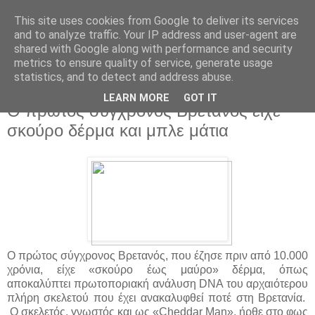
This site uses cookies from Google to deliver its services
and to analyze traffic. Your IP address and user-agent are
shared with Google along with performance and security
metrics to ensure quality of service, generate usage
statistics, and to detect and address abuse.
▼
LEARN MORE
GOT IT
Ο πρώτος σύγχρονος Βρετανός είχε
σκούρο δέρμα και μπλε μάτια
Ο πρώτος σύγχρονος Βρετανός, που έζησε πριν από 10.000
χρόνια, είχε «σκούρο έως μαύρο» δέρμα, όπως
αποκαλύπτει πρωτοποριακή ανάλυση DNA του αρχαιότερου
πλήρη σκελετού που έχει ανακαλυφθεί ποτέ στη Βρετανία.
Ο σκελετός, γνωστός και ως «Cheddar Man», ήρθε στο φως