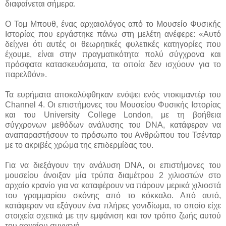
διαφαίνεται σήμερα.
Ο Τομ Μπουθ, ένας αρχαιολόγος από το Μουσείο Φυσικής
Ιστορίας που εργάστηκε πάνω στη μελέτη ανέφερε: «Αυτό
δείχνει ότι αυτές οι θεωρητικές φυλετικές κατηγορίες που
έχουμε, είναι στην πραγματικότητα πολύ σύγχρονα και
πρόσφατα κατασκευάσματα, τα οποία δεν ισχύουν για το
παρελθόν».
Τα ευρήματα αποκαλύφθηκαν ενόψει ενός ντοκιμαντέρ του
Channel 4. Οι επιστήμονες του Μουσείου Φυσικής Ιστορίας
και του University College London, με τη βοήθεια
σύγχρονων μεθόδων ανάλυσης του DNΑ, κατάφεραν να
αναπαραστήσουν το πρόσωπο του Ανθρώπου του Τσένταρ
με το ακριβές χρώμα της επιδερμίδας του.
Για να διεξάγουν την ανάλυση DNA, οι επιστήμονες του
μουσείου άνοιξαν μία τρύπα διαμέτρου 2 χιλιοστών στο
αρχαίο κρανίο για να καταφέρουν να πάρουν μερικά χιλιοστά
του γραμμαρίου σκόνης από το κόκκαλο. Από αυτό,
κατάφεραν να εξάγουν ένα πλήρες γονιδίωμα, το οποίο είχε
στοιχεία σχετικά με την εμφάνιση και τον τρόπο ζωής αυτού
του αρχαίου συγγενή.