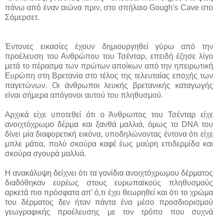
πάνω από έναν αιώνα πριν, στο σπήλαιο Gough's Cave στο
Σόμερσετ.
Έντονες εικασίες έχουν δημιουργηθεί γύρω από την
προέλευση του Ανθρώπου του Τσένταρ, επειδή έζησε λίγο
μετά το πέρασμα των πρώτων αποίκων από την ηπειρωτική
Ευρώπη στη Βρετανία στο τέλος της τελευταίας εποχής των
παγετώνων. Οι άνθρωποι λευκής βρετανικής καταγωγής
είναι σήμερα απόγονοι αυτού του πληθυσμού.
Αρχικά είχε υποτεθεί ότι ο Άνθρωπος του Τσένταρ είχε
ανοιχτόχρωμο δέρμα και ξανθά μαλλιά, όμως το DNA του
δίνει μία διαφορετική εικόνα, υποδηλώνοντας έντονα ότι είχε
μπλε μάτια, πολύ σκούρα καφέ έως μαύρη επιδερμίδα και
σκούρα σγουρά μαλλιά.
Η ανακάλυψη δείχνει ότι τα γονίδια ανοιχτόχρωμου δέρματος
διαδόθηκαν ευρέως στους ευρωπαϊκούς πληθυσμούς
αρκετά πιο πρόσφατα απ' ό,τι έχει θεωρηθεί και ότι το χρώμα
του δέρματος δεν ήταν πάντα ένα μέσο προσδιορισμού
γεωγραφικής προέλευσης με τον τρόπο που συχνά