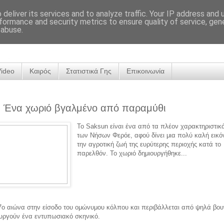
deliver its services and to analyze traffic. Your IP address and
formance and security metrics to ensure quality of service, ge
 abuse.
Video
Καιρός
Στατιστικά Γης
Επικοινωνία
: Ένα χωριό βγαλμένο από παραμύθι
Το Saksun είναι ένα από τα πλέον χαρακτηριστικ
των Νήσων Φερόε, αφού δίνει μια πολύ καλή εικό
την αγροτική ζωή της ευρύτερης περιοχής κατά το
παρελθόν. Το χωριό δημιουργήθηκε...
17ο αιώνα στην είσοδο του ομώνυμου κόλπου και περιβάλλεται από ψηλά βου
υργούν ένα εντυπωσιακό σκηνικό.