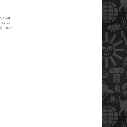
α) και
 έγινε
τά πολύ