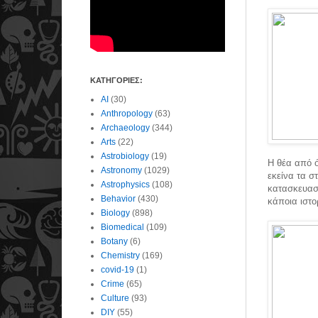
ΚΑΤΗΓΟΡΙΕΣ:
AI
(30)
Anthropology
(63)
Archaeology
(344)
Arts
(22)
Astrobiology
(19)
Η θέα από ό
Astronomy
(1029)
εκείνα τα σ
Astrophysics
(108)
κατασκευασμ
Behavior
(430)
κάποια ιστο
Biology
(898)
Biomedical
(109)
Botany
(6)
Chemistry
(169)
covid-19
(1)
Crime
(65)
Culture
(93)
DIY
(55)