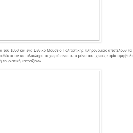
α του 1858 και ένα Εθνικό Μουσείο Πολιτιστικής Κληρονομιάς αποτελούν τα
ιοθέατα αν και ολόκληρο το χωριό είναι από μόνο του -χωρίς καμία αμφιβολί
 τουριστική «ατραξιόν».