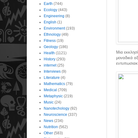
Earth
(744)
Ecology
(443)
Engineering
(8)
English
(1)
Environment
(193)
Ethnology
(49)
Fitness
(19)
Geology
(186)
Μια εκκλησί
Health
(1121)
μοναδικά αξ
History
(293)
εντυπωσιακή
internet
(25)
Interviews
(9)
Literature
(4)
Mathematics
(79)
Medical
(709)
Metaphysic
(219)
Music
(24)
Nanotechology
(92)
Neuroscience
(337)
News
(234)
Nutrition
(562)
Other
(583)