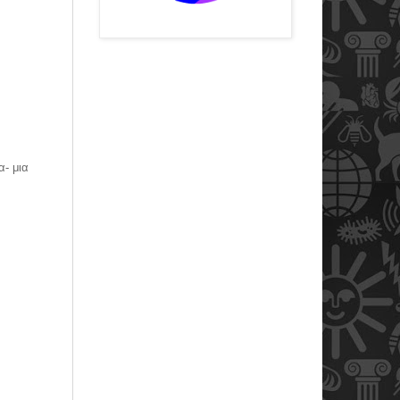
α- μια