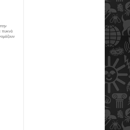
στην
ά πυκνά
νομάζουν