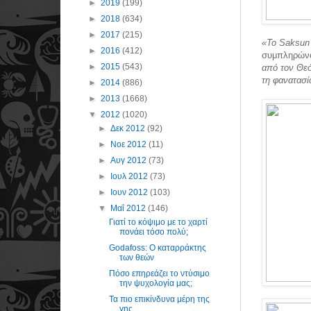
►
2019
(199)
►
2018
(634)
►
2017
(215)
«Το Saksun 
►
2016
(412)
συμπληρών
►
2015
(543)
από τον Θεό
τη φανατασ
►
2014
(886)
►
2013
(1668)
▼
2012
(1020)
►
Δεκ 2012
(92)
►
Νοε 2012
(11)
►
Αυγ 2012
(73)
►
Ιουλ 2012
(73)
►
Ιουν 2012
(103)
▼
Μαΐ 2012
(146)
Γιατί το κόψιμο με το χαρτί
πονάει τόσο πολύ;
Godafoss: Ο καταρράκτης
των θεών
Πόσο επηρεάζει το ντύσιμο
την ψυχολογία μας;
Τα πιο επικίνδυνα μέρη της
γης