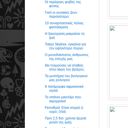
Οι περίεργες φοβίες της
φύσης
Γιατί οι γυναίκες ζουν
περισσότερο;
10 συναρπαστικές πόλεις
φαντάσματα
Η ξεκούραση μακραίνει τη
ζωή
Tokyo Skytree, εγκαίνια για
τον υψηλότερο πύργο
Ο μονοδιάστατος άνθρωπος
της εποχής μας
Θα τολμούσες να σταθείς
στην άκρη του βράχου;
Τα μυστήρια του βιολογικού
μας ρολογιού
8 πανέμορφα αφρικανικά
νησιά
Το σπάνιο μανιτάρι που
αιμορραγεί
Ferrofluid: Είναι στερεό ή
υγρό; (Vid)
Πριν 2,5 δισ. χρόνια άρχισε
ρολόι της ζωής