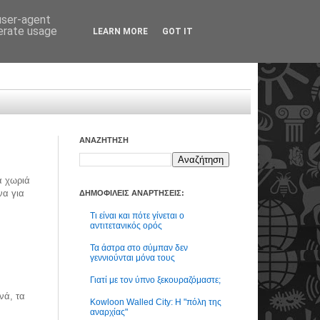
 user-agent
nerate usage
LEARN MORE
GOT IT
ΑΝΑΖΗΤΗΣΗ
ά χωριά
να για
ΔΗΜΟΦΙΛΕΙΣ ΑΝΑΡΤΗΣΕΙΣ:
Τι είναι και πότε γίνεται ο
αντιτετανικός ορός
Τα άστρα στο σύμπαν δεν
γεννιούνται μόνα τους
Γιατί με τον ύπνο ξεκουραζόμαστε;
νά, τα
Kowloon Walled City: Η "πόλη της
αναρχίας"