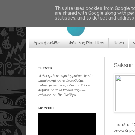
This site uses cookies from Google to 
are shared with Google along with per
statistics, and to detect and address
Αρχική σελίδα
Φάκελος Planitikos
News
Saksun
ΣΚΕΨΕΙΣ
«Όλοι εμείς οι απροσάρμοστοι είμαστε
καταδικασμένοι να σκοτωθούμε,
καταρώμενοι μια εξουσία που τελικά
στηρίζουμε με το θάνατο μας» ―
επίγονος του Τσε Γκεβάρα
ΜΟΥΣΙΚΗ:
...κατά το 
οποία δημιο