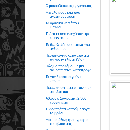
Ο μακροβιότερος οργανισμός
Μεγάλα μυστήρια που
αναζητούν λύση
Τα γραφικά νησιά του
Παλάου
Τρόφιμα που ενισχύουν την
λιποδιάλυση
Τα θεμελιώδη συστατικά ενός
ανθρώπου
Περπατώντας κάτω από μία
παγωμένη λίμνη (Vid)
Πώς θα προλάβουμε μια
ανθρωπιστική καταστροφή
Τα γονίδια καταργούν το
κάρμα
Πόσες φορές αρρωσταίνουμε
στη ζωή μας;
Αθώος ο Σωκράτης, 2.500
χρόνια μετά
Τι δεν πρέπει να τρώμε αργά
το βράδυ;
Μια παράξενη φωτογραφία
του ήλιου μας