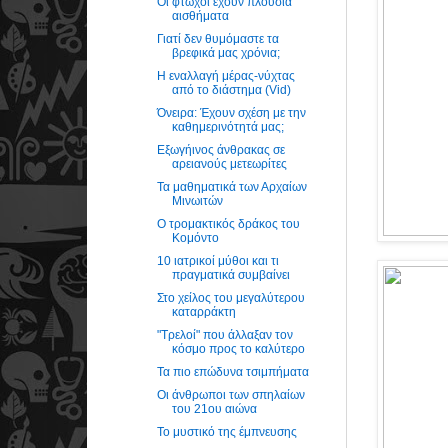
Οι φτωχοί έχουν πλούσια
αισθήματα
Γιατί δεν θυμόμαστε τα
βρεφικά μας χρόνια;
Η εναλλαγή μέρας-νύχτας
από το διάστημα (Vid)
Όνειρα: Έχουν σχέση με την
καθημερινότητά μας;
Εξωγήινος άνθρακας σε
αρειανούς μετεωρίτες
Τα μαθηματικά των Αρχαίων
Μινωιτών
Ο τρομακτικός δράκος του
Κομόντο
10 ιατρικοί μύθοι και τι
πραγματικά συμβαίνει
Στο χείλος του μεγαλύτερου
καταρράκτη
"Τρελοί" που άλλαξαν τον
κόσμο προς το καλύτερο
Τα πιο επώδυνα τσιμπήματα
Οι άνθρωποι των σπηλαίων
του 21ου αιώνα
Το μυστικό της έμπνευσης