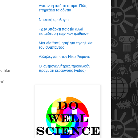
Αναπνοή από το στόμα: Πώς
επηρεάζει τα δόντια
Ναυτική ορολογία
«Δεν υπάρχει παιδεία αλλά
εκπαίδευση τεχνικών ηλιθίων»
Μια νέα "εκτίμηση" για την ηλικία
του σύμπαντος
Αλληλεγγύη στον Νίκο Ρωμανό
Οι ανεμογεννήτριες προκαλούν
ύν όλα
πράγματι κεραυνούς (video)
από