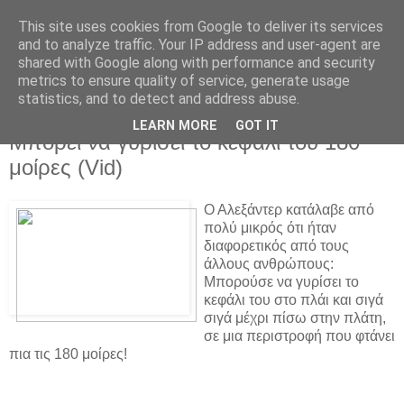
This site uses cookies from Google to deliver its services
and to analyze traffic. Your IP address and user-agent are
shared with Google along with performance and security
metrics to ensure quality of service, generate usage
statistics, and to detect and address abuse.
▼
LEARN MORE
GOT IT
Μπορεί να γυρίσει το κεφάλι του 180
μοίρες (Vid)
Ο Αλεξάντερ κατάλαβε από
πολύ μικρός ότι ήταν
διαφορετικός από τους
άλλους ανθρώπους:
Μπορούσε να γυρίσει το
κεφάλι του στο πλάι και σιγά
σιγά μέχρι πίσω στην πλάτη,
σε μια περιστροφή που φτάνει
πια τις 180 μοίρες!