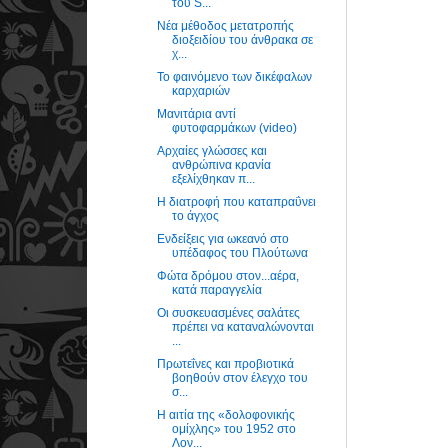
του S...
Νέα μέθοδος μετατροπής
διοξειδίου του άνθρακα σε
χ...
Το φαινόμενο των δικέφαλων
καρχαριών
Μανιτάρια αντί
φυτοφαρμάκων (video)
Αρχαίες γλώσσες και
ανθρώπινα κρανία
εξελίχθηκαν π...
Η διατροφή που καταπραΰνει
το άγχος
Ενδείξεις για ωκεανό στο
υπέδαφος του Πλούτωνα
Φώτα δρόμου στον...αέρα,
κατά παραγγελία
Οι συσκευασμένες σαλάτες
πρέπει να καταναλώνονται
...
Πρωτεΐνες και προβιοτικά
βοηθούν στον έλεγχο του
σ...
Η αιτία της «δολοφονικής
ομίχλης» του 1952 στο
Λον...