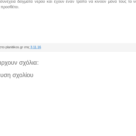
συνέχεια δείγματα νερού και έχουν έναν τρόπο να κινούν μόνα τους το ν
προσθέτει.
το planitikos.gr στις
3.11.16
ρχουν σχόλια:
υση σχολίου