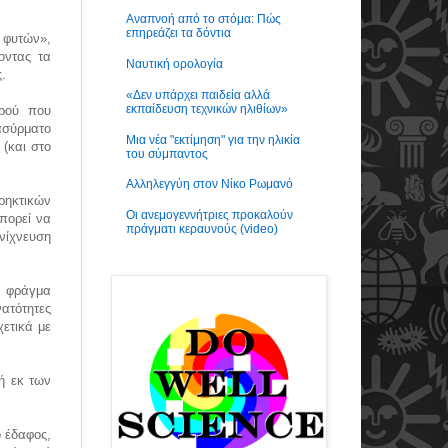
Αναπνοή από το στόμα: Πώς
επηρεάζει τα δόντια
ν φυτών»,
οντας τα
Ναυτική ορολογία
.
«Δεν υπάρχει παιδεία αλλά
εκπαίδευση τεχνικών ηλιθίων»
ερού που
ασύρματο
Μια νέα "εκτίμηση" για την ηλικία
 (και στο
του σύμπαντος
Αλληλεγγύη στον Νίκο Ρωμανό
κρηκτικών
Οι ανεμογεννήτριες προκαλούν
πορεί να
πράγματι κεραυνούς (video)
ανίχνευση
ο φράγμα
ατότητες
ετικά με
δή εκ των
ο έδαφος,