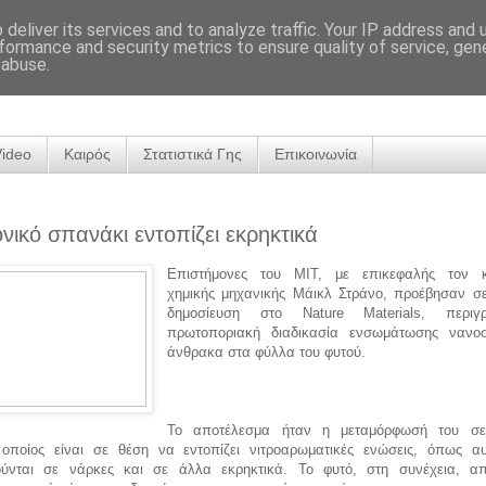
deliver its services and to analyze traffic. Your IP address and
formance and security metrics to ensure quality of service, ge
 abuse.
Video
Καιρός
Στατιστικά Γης
Επικοινωνία
νικό σπανάκι εντοπίζει εκρηκτικά
Επιστήμονες του ΜΙΤ, με επικεφαλής τον κ
χημικής μηχανικής Μάικλ Στράνο, προέβησαν σε
δημοσίευση στο Nature Materials, περιγρ
πρωτοποριακή διαδικασία ενσωμάτωσης νανο
άνθρακα στα φύλλα του φυτού.
Το αποτέλεσμα ήταν η μεταμόρφωσή του σε 
 οποίος είναι σε θέση να εντοπίζει νιτροαρωματικές ενώσεις, όπως α
ούνται σε νάρκες και σε άλλα εκρηκτικά. Το φυτό, στη συνέχεια, απ