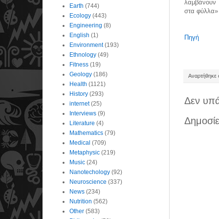
λαμβάνουν 
Earth
(744)
στα φύλλα» 
Ecology
(443)
Engineering
(8)
English
(1)
Πηγή
Environment
(193)
Ethnology
(49)
Fitness
(19)
Geology
(186)
Αναρτήθηκε σ
Health
(1121)
History
(293)
Δεν υπά
internet
(25)
Interviews
(9)
Δημοσίε
Literature
(4)
Mathematics
(79)
Medical
(709)
Metaphysic
(219)
Music
(24)
Nanotechology
(92)
Neuroscience
(337)
News
(234)
Nutrition
(562)
Other
(583)