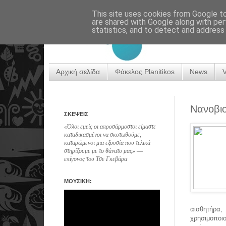
This site uses cookies from Google to 
are shared with Google along with per
statistics, and to detect and address
Αρχική σελίδα
Φάκελος Planitikos
News
Νανοβιο
ΣΚΕΨΕΙΣ
«Όλοι εμείς οι απροσάρμοστοι είμαστε
καταδικασμένοι να σκοτωθούμε,
καταρώμενοι μια εξουσία που τελικά
στηρίζουμε με το θάνατο μας» ―
επίγονος του Τσε Γκεβάρα
ΜΟΥΣΙΚΗ:
αισθητήρα,
χρησιμοποι