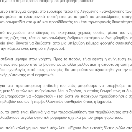
 σχετικό σήμα προειδοποίησης σε μια φορητή συσκευή.
μένο επίτευγμα ανήκει στο ευρύτερο πεδίο της λεγόμενης «νανοβιονικής τω
αντρεύει» τα ηλεκτρονικά συστήματα με τα φυτά σε μικροκλίμακα, εισάγ
ανοσωματίδια στο φυτό και προσδίδοντάς του έτσι πρωτοφανείς δυνατότητες
τό ανιχνεύσει στο έδαφος τις εκρηκτικές χημικές ουσίες, μέσω του ν
ε τις ρίζες του, τότε οι νανοσωλήνες άνθρακα εκπέμπουν ένα φθορίζον 
οίο είναι δυνατό να διαβαστεί από μια υπέρυθρη κάμερα φορητής συσκευής
την κάμερα ενός κινητού τηλεφώνου).
 στέλνει μήνυμα στον χρήστη. Προς το παρόν, είναι εφικτή η ανίχνευση ε
ν έως ένα μέτρο από το βιονικό φυτό, αλλά μελλοντικά η απόσταση αυτή μ
ίδια τεχνολογία, κατά τους ερευνητές, θα μπορούσε να αξιοποιηθεί για την 
ικής ρύπανσης αντί εκρηκτικών.
 για μια πρωτοποριακή επίδειξη του πώς μπορέσαμε να υπερβούμε τ
ς μεταξύ φυτών και ανθρώπων» λέει ο Στράνο, ο οποίος θεωρεί πως οι δυν
θα μπορούσαν να «δαμαστούν» έτσι ώστε να παρέχουν προειδοποιήσεις σχ
πιβλαβών ουσιών ή περιβαλλοντικών συνθηκών όπως η ξηρασία.
ιο, τα φυτά είναι ιδανικά για την παρακολούθηση του περιβάλλοντος επει
λαμβάνουν μεγάλο όγκο πληροφοριών σχετικά με τον χώρο γύρω τους.
ναι πολύ καλοί χημικοί αναλυτές» λέει. «Έχουν ένα εκτενές δίκτυο ριζών στ