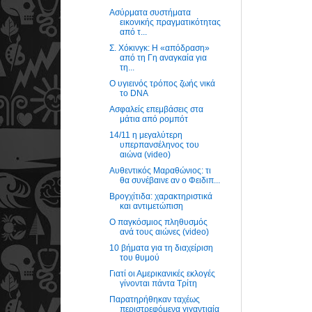
Ασύρματα συστήματα
εικονικής πραγματικότητας
από τ...
Σ. Χόκινγκ: Η «απόδραση»
από τη Γη αναγκαία για
τη...
Ο υγιεινός τρόπος ζωής νικά
το DNA
Ασφαλείς επεμβάσεις στα
μάτια από ρομπότ
14/11 η μεγαλύτερη
υπερπανσέληνος του
αιώνα (video)
Αυθεντικός Μαραθώνιος: τι
θα συνέβαινε αν ο Φειδιπ...
Βρογχίτιδα: χαρακτηριστικά
και αντιμετώπιση
Ο παγκόσμιος πληθυσμός
ανά τους αιώνες (video)
10 βήματα για τη διαχείριση
του θυμού
Γιατί οι Αμερικανικές εκλογές
γίνονται πάντα Τρίτη
Παρατηρήθηκαν ταχέως
περιστρεφόμενα γιγαντιαία