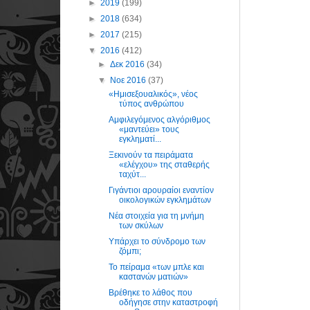
►
2019
(199)
►
2018
(634)
►
2017
(215)
▼
2016
(412)
►
Δεκ 2016
(34)
▼
Νοε 2016
(37)
«Ημισεξουαλικός», νέος
τύπος ανθρώπου
Αμφιλεγόμενος αλγόριθμος
«μαντεύει» τους
εγκληματί...
Ξεκινούν τα πειράματα
«ελέγχου» της σταθερής
ταχύτ...
Γιγάντιοι αρουραίοι εναντίον
οικολογικών εγκλημάτων
Νέα στοιχεία για τη μνήμη
των σκύλων
Υπάρχει το σύνδρομο των
ζόμπι;
Το πείραμα «των μπλε και
καστανών ματιών»
Βρέθηκε το λάθος που
οδήγησε στην καταστροφή