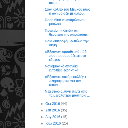
άστρα
Στον Κόλπο του Μεξικού ίσως
η ζωή μοιάζει με άλλου...
DeepMind vs ανθρώπινου
μυαλού
Πρωτεΐνη-«κλειδί» στη
θεραπεία της παράλυσης
Ποια διατροφή βελτιώνει την
ακμή
«Έξυπνο» προσθετικό πόδι
που προσαρμόζεται στο
έδαφος
Νανοβιονικό σπανάκι
εντοπίζει εκρηκτικά
«Έξυπνο» ποτήρι συλλέγει
πληροφορίες για τον
καταν...
Νέα θεωρία λύνει πέντε από
τα μεγαλύτερα μυστήρια ...
►
Οκτ 2016
(44)
►
Σεπ 2016
(35)
►
Αυγ 2016
(15)
►
Ιουλ 2016
(25)