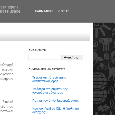
 user-agent
nerate usage
LEARN MORE
GOT IT
ΑΝΑΖΗΤΗΣΗ
αθηγητή
 σχετική
ΔΗΜΟΦΙΛΕΙΣ ΑΝΑΡΤΗΣΕΙΣ:
άφοντας
Τι είναι και πότε γίνεται ο
σωλήνων
αντιτετανικός ορός
Τα άστρα στο σύμπαν δεν
γεννιούνται μόνα τους
Γιατί με τον ύπνο ξεκουραζόμαστε;
βιονικό
υτές που
Kowloon Walled City: Η "πόλη της
οστέλλει
αναρχίας"