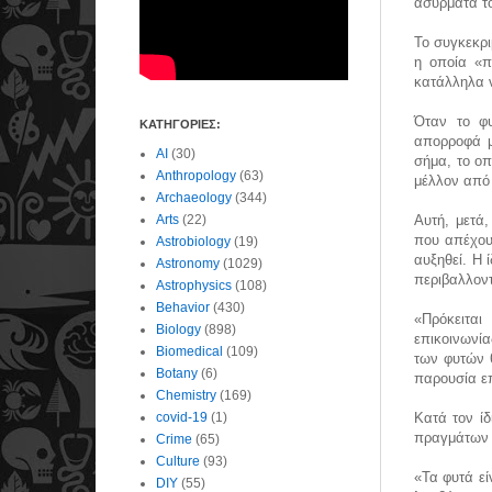
ασύρματα το
Το συγκεκρι
η οποία «π
κατάλληλα ν
Όταν το φυ
ΚΑΤΗΓΟΡΙΕΣ:
απορροφά μ
AI
(30)
σήμα, το οπ
Anthropology
(63)
μέλλον από 
Archaeology
(344)
Arts
(22)
Αυτή, μετά,
που απέχου
Astrobiology
(19)
αυξηθεί. Η 
Astronomy
(1029)
περιβαλλοντ
Astrophysics
(108)
Behavior
(430)
«Πρόκειται
Biology
(898)
επικοινωνία
Biomedical
(109)
των φυτών 
Botany
(6)
παρουσία ε
Chemistry
(169)
covid-19
(1)
Κατά τον ίδ
πραγμάτων 
Crime
(65)
Culture
(93)
«Τα φυτά εί
DIY
(55)