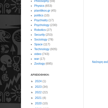
Philosophy
(59)
Physics
(653)
planitikos.gr
(45)
politics
(10)
Psychiatry
(17)
Psychology
(230)
Robotics
(27)
Security
(253)
Sociology
(78)
Space
(117)
Technology
(935)
video
(743)
war
(17)
Νεότερη αν
Zoology
(695)
ΑΡΧΕΙΟΘΗΚΗ:
►
2024
(1)
►
2023
(34)
►
2022
(22)
►
2021
(4)
►
2020
(10)