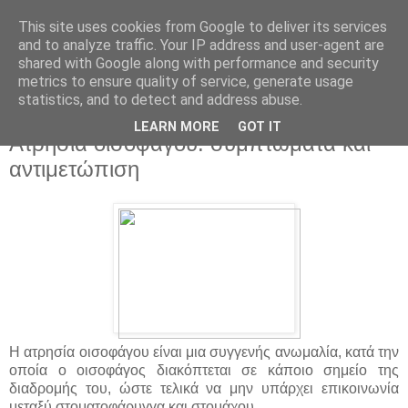
This site uses cookies from Google to deliver its services
and to analyze traffic. Your IP address and user-agent are
shared with Google along with performance and security
metrics to ensure quality of service, generate usage
statistics, and to detect and address abuse.
▼
LEARN MORE
GOT IT
Ατρησία οισοφάγου: συμπτώματα και
αντιμετώπιση
Η ατρησία οισοφάγου είναι μια συγγενής ανωμαλία, κατά την
οποία ο οισοφάγος διακόπτεται σε κάποιο σημείο της
διαδρομής του, ώστε τελικά να μην υπάρχει επικοινωνία
μεταξύ στοματοφάρυγγα και στομάχου.