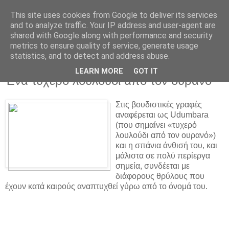
This site uses cookies from Google to deliver its services
and to analyze traffic. Your IP address and user-agent are
shared with Google along with performance and security
metrics to ensure quality of service, generate usage
statistics, and to detect and address abuse.
▼
LEARN MORE
GOT IT
Ένα τυχερό λουλούδι από τον ουρανό
Στις βουδιστικές γραφές
αναφέρεται ως Udumbara
(που σημαίνει «τυχερό
λουλούδι από τον ουρανό»)
και η σπάνια άνθισή του, και
μάλιστα σε πολύ περίεργα
σημεία, συνδέεται με
διάφορους θρύλους που
έχουν κατά καιρούς αναπτυχθεί γύρω από το όνομά του.