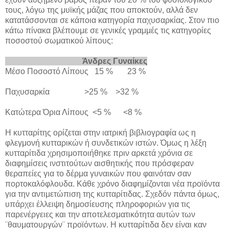
τους, λόγω της μυϊκής μάζας που αποκτούν, αλλά δεν
κατατάσσονται σε κάποια κατηγορία παχυσαρκίας. Στον πιο
κάτω πίνακα βλέπουμε σε γενικές γραμμές τις κατηγορίες
ποσοστού σωματικού λίπους:
Άνδρες Γυναίκες
Μέσο Ποσοστό Λίπους 15 % 23 %
Παχυσαρκία >25 % >32 %
Κατώτερα Όρια Λίπους <5 % <8 %
Η κυτταρίτης ορίζεται στην ιατρική βιβλιογραφία ως η
φλεγμονή κυτταρικών ή συνδετικών ιστών. Όμως η λέξη
κυτταρίτιδα χρησιμοποιήθηκε πριν αρκετά χρόνια σε
διαφημίσεις ινστιτούτων αισθητικής που πρόσφεραν
θεραπείες για το δέρμα γυναικών που φαινόταν σαν
πορτοκαλόφλουδα. Κάθε χρόνο διαφημίζονται νέα προϊόντα
για την αντιμετώπιση της κυτταρίτιδας. Σχεδόν πάντα όμως,
υπάρχει έλλειψη δημοσίευσης πληροφοριών για τις
παρενέργειες και την αποτελεσματικότητα αυτών των
¨θαυματουργών¨ προϊόντων. Η κυτταρίτιδα δεν είναι καν