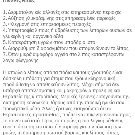
Πιθανές Αιτίες
1. Δερματολογικές αλλαγές στις επηρεασμένες περιοχές
2. Αύξηση γλυκοζαμίνης στις επηρεασμένες περιοχές
3. Φλεγμονή στις επηρεασμένες περιοχές
4. Υπερτροφία λίπους ή υδρόλυσης των λιπαρών ουσιών σε
γλυκερίνη και οργανικά οξέα
5. Κατακράτηση υγρών στον υποδόριο ιστό
6. Διαρρύθμιση διαφραγμάτων που απομονώνουν το λίπος
7. Όταν μικρά αιμοφόρα αγγεία στο λίπος καταστρέφονται
λόγω φλεγμονής
Η απώλεια λίπους από τα πόδια και τους γλουτούς είναι
δύσκολη υπόθεση για άτομα που έχουν κληρονομική
προδιάθεση να αποθηκεύουν λίπος. Μέχρι σήμερα δεν
υπάρχει αποτελεσματική και μακροχρόνια πρόληψη και
θεραπεία της κυτταρίτιδας. Μερικές έρευνες εισηγούνται την
διατήρηση κανονικού βάρους από την παιδική ηλικία σαν
προληπτικό μέσο. Άλλες έρευνες εισηγούνται ότι οι
θεραπευτικές προσπάθειες πρέπει να επικεντρόνονται προς
το συνδετικό ιστό. Προς το παρών, η πιο λογική μέθοδος
είναι η άσκηση και σωστή διατροφή για την τόνωση των
μυών, τη διατήρηση σωστού βάρους και λίπους, όπως