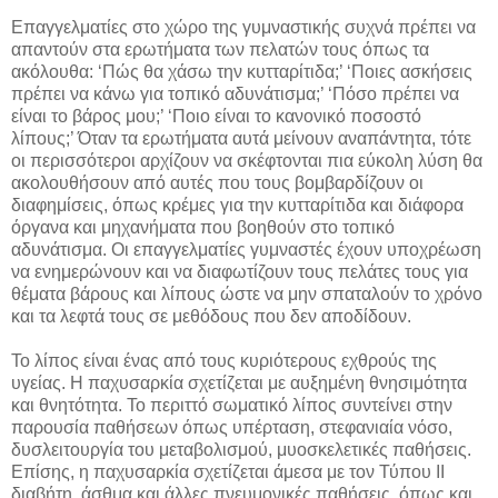
Επαγγελματίες στο χώρο της γυμναστικής συχνά πρέπει να
απαντούν στα ερωτήματα των πελατών τους όπως τα
ακόλουθα: ‘Πώς θα χάσω την κυτταρίτιδα;’ ‘Ποιες ασκήσεις
πρέπει να κάνω για τοπικό αδυνάτισμα;’ ‘Πόσο πρέπει να
είναι το βάρος μου;’ ‘Ποιο είναι το κανονικό ποσοστό
λίπους;’ Όταν τα ερωτήματα αυτά μείνουν αναπάντητα, τότε
οι περισσότεροι αρχίζουν να σκέφτονται πια εύκολη λύση θα
ακολουθήσουν από αυτές που τους βομβαρδίζουν οι
διαφημίσεις, όπως κρέμες για την κυτταρίτιδα και διάφορα
όργανα και μηχανήματα που βοηθούν στο τοπικό
αδυνάτισμα. Οι επαγγελματίες γυμναστές έχουν υποχρέωση
να ενημερώνουν και να διαφωτίζουν τους πελάτες τους για
θέματα βάρους και λίπους ώστε να μην σπαταλούν το χρόνο
και τα λεφτά τους σε μεθόδους που δεν αποδίδουν.
Το λίπος είναι ένας από τους κυριότερους εχθρούς της
υγείας. Η παχυσαρκία σχετίζεται με αυξημένη θνησιμότητα
και θνητότητα. Το περιττό σωματικό λίπος συντείνει στην
παρουσία παθήσεων όπως υπέρταση, στεφανιαία νόσο,
δυσλειτουργία του μεταβολισμού, μυοσκελετικές παθήσεις.
Επίσης, η παχυσαρκία σχετίζεται άμεσα με τον Τύπου ΙΙ
διαβήτη, άσθμα και άλλες πνευμονικές παθήσεις, όπως και