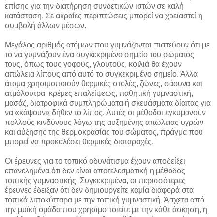
επίσης για την διατήρηση συνδετικών ιστών σε καλή
κατάσταση. Σε ακραίες περιπτώσεις μπορεί να χρειαστεί η
συμβολή άλλων μέσων.
Μεγάλος αριθμός ατόμων που γυμνάζονται πιστεύουν ότι με
το να γυμνάζουν ένα συγκεκριμένο σημείο του σώματος
τους, όπως τους γοφούς, γλουτούς, κοιλιά θα έχουν
απώλεια λίπους από αυτό το συγκεκριμένο σημείο. Άλλα
άτομα χρησιμοποιούν θερμικές στολές, ζώνες, σάουνα και
ατμόλουτρα, κρέμες επαλείψεως, παθητική γυμναστική,
μασάζ, διατροφικά συμπληρώματα ή σκευάσματα δίαιτας για
να «κάψουν» δήθεν το λίπος. Αυτές οι μέθοδοι εγκυμονούν
πολλούς κινδύνους λόγω της αυξημένης απώλειας υγρών
και αύξησης της θερμοκρασίας του σώματος, πράγμα που
μπορεί να προκαλέσει θερμικές διαταραχές.
Οι έρευνες για το τοπικό αδυνάτισμα έχουν αποδείξει
επανελημένα ότι δεν είναι αποτελεσματική η μέθοδος
τοπικής γυμναστικής. Συγκεκριμένα, οι περισσότερες
έρευνες έδειξαν ότι δεν δημιουργείτε καμία διαφορά στα
τοπικά λιποκύτταρα με την τοπική γυμναστική. Άσχετα από
την μυϊκή ομάδα που χρησιμοποιείτε με την κάθε άσκηση, η