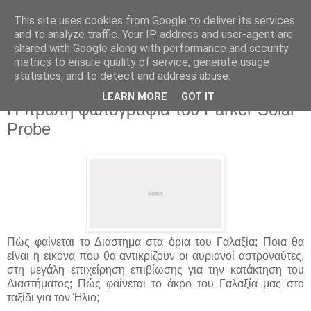
This site uses cookies from Google to deliver its services
and to analyze traffic. Your IP address and user-agent are
shared with Google along with performance and security
metrics to ensure quality of service, generate usage
statistics, and to detect and address abuse.
▼
LEARN MORE
GOT IT
Η πρώτη φωτογραφία του Parker Solar
Probe
Πώς φαίνεται το Διάστημα στα όρια του Γαλαξία; Ποια θα
είναι η εικόνα που θα αντικρίζουν οι αυριανοί αστροναύτες,
στη μεγάλη επιχείρηση επιβίωσης για την κατάκτηση του
Διαστήματος; Πώς φαίνεται το άκρο του Γαλαξία μας στο
ταξίδι για τον Ήλιο;